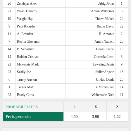
26
Zendejas Alex
Urbig Jonas
1
21
Weah Timothy
Anton Waldemar
3
19
Wright Haji
Thiaw Malick
24
9
Pepi Ricardo
Raum David
22
11
A. Brenden
R. Antonio
2
7
Reyna Giovanni
Amiri Nadiem
20
14
B. Sebastian
Gross Pascal
13
15
Roldan Cristian
Goretzka Leon
8
22
Mckenzie Mark
Leweling Jamie
9
23
Scally Joe
Stiller Angelo
16
6
Trusty Auston
Undav Deniz
26
1
Turner Matt
B. Maximilian
14
25
Brady Chris
Woltemade Nick
11
PROBABILIDADES
1
X
2
Prob. promedio
4.50
3.90
1.62