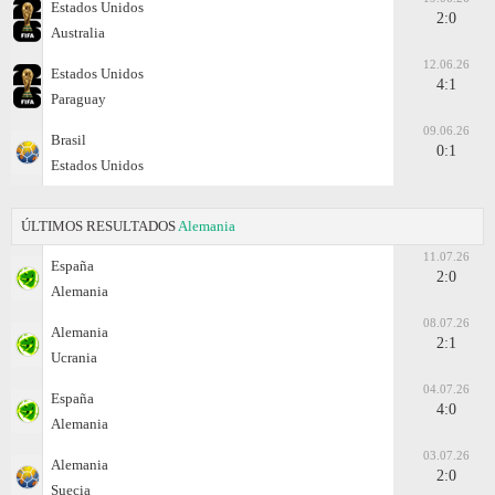
Estados Unidos
2:0
Australia
12.06.26
Estados Unidos
4:1
Paraguay
09.06.26
Brasil
0:1
Estados Unidos
ÚLTIMOS RESULTADOS
Alemania
11.07.26
España
2:0
Alemania
08.07.26
Alemania
2:1
Ucrania
04.07.26
España
4:0
Alemania
03.07.26
Alemania
2:0
Suecia