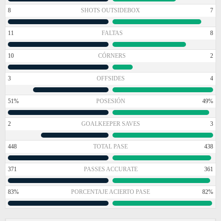
8
SHOTS OUTSIDEBOX
7
11
FALTAS
8
10
CÓRNERS
2
3
OFFSIDES
4
51%
POSESIÓN
49%
2
GOALKEEPER SAVES
3
448
TOTAL PASE
438
371
PASSES ACCURATE
361
83%
PORCENTAJE ACIERTO PASE
82%