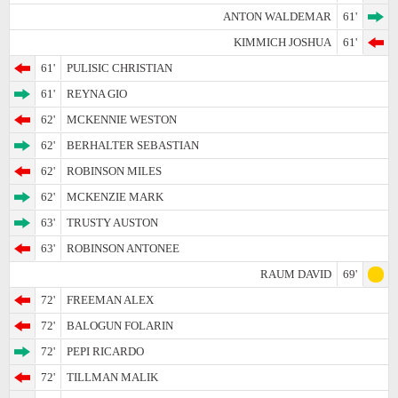
ANTON WALDEMAR
61'
KIMMICH JOSHUA
61'
61'
PULISIC CHRISTIAN
61'
REYNA GIO
62'
MCKENNIE WESTON
62'
BERHALTER SEBASTIAN
62'
ROBINSON MILES
62'
MCKENZIE MARK
63'
TRUSTY AUSTON
63'
ROBINSON ANTONEE
RAUM DAVID
69'
72'
FREEMAN ALEX
72'
BALOGUN FOLARIN
72'
PEPI RICARDO
72'
TILLMAN MALIK