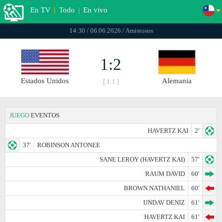
En TV
|
Todo
|
En vivo
14:30 / 06.06.2026 / Amistosos
1:2
Estados Unidos
Alemania
[ 1:1 ]
JUEGO
EVENTOS
HAVERTZ KAI
2'
37'
ROBINSON ANTONEE
SANE LEROY (HAVERTZ KAI)
57'
RAUM DAVID
60'
BROWN NATHANIEL
60'
UNDAV DENIZ
61'
HAVERTZ KAI
61'