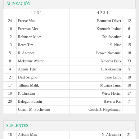
ALINEACIÓN
:
4-2-3-1
4-2-3-1
24
Freese Matt
Baumann Oliver
12
16
Freeman Alex
Kimmich Joshua
6
12
Robinson Miles
Tah Jonathan
4
13
Ream Tim
S. Nico
15
5
R. Antonee
Brown Nathaniel
18
8
Mckennie Weston
Nmecha Felix
23
4
Adams Tyler
P. Aleksandar
5
2
Dest Sergino
Sane Leroy
19
17
Tillman Malik
Musiala Jamal
10
10
P. Christian
Wirtz Florian
17
20
Balogun Folarin
Havertz Kai
7
Coach: M. Pochettino
Coach: J. Nagelsmann
SUPLENTES:
18
Arfsten Max
N. Alexander
21