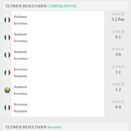
ÚLTIMOS RESULTADOS
COMPARATIVOS
29.04.26
Atalanta
5:2 Pen
Juventus
11.04.26
Atalanta
0:1
Juventus
05.02.26
Atalanta
3:0
Juventus
27.09.25
Juventus
1:1
Atalanta
16.08.25
Atalanta
1:2
Juventus
09.03.25
Juventus
0:4
Atalanta
ÚLTIMOS RESULTADOS
Juventus