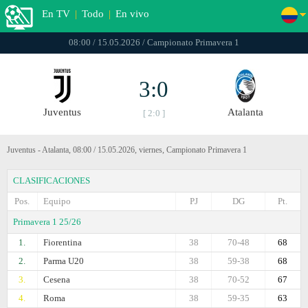
En TV
|
Todo
|
En vivo
08:00 / 15.05.2026 / Campionato Primavera 1
3:0
Juventus
Atalanta
[ 2:0 ]
Juventus - Atalanta, 08:00 / 15.05.2026, viernes, Campionato Primavera 1
CLASIFICACIONES
Pos.
Equipo
PJ
DG
Pt.
Primavera 1 25/26
1.
Fiorentina
38
70-48
68
2.
Parma U20
38
59-38
68
3.
Cesena
38
70-52
67
4.
Roma
38
59-35
63