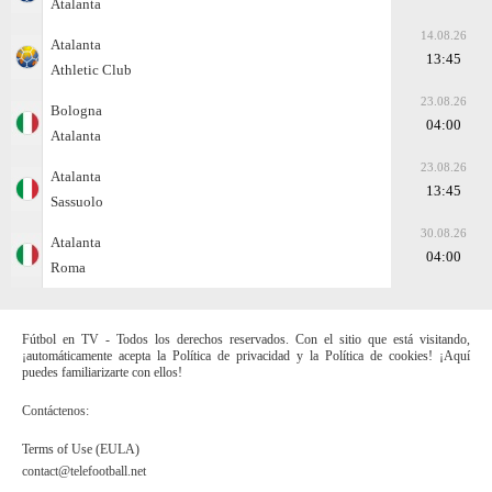
Atalanta
14.08.26
Atalanta
13:45
Athletic Club
23.08.26
Bologna
04:00
Atalanta
23.08.26
Atalanta
13:45
Sassuolo
30.08.26
Atalanta
04:00
Roma
Fútbol en TV - Todos los derechos reservados. Con el sitio que está visitando,
¡automáticamente acepta la Política de privacidad y la Política de cookies! ¡Aquí
puedes familiarizarte con ellos!
Contáctenos:
Terms of Use (EULA)
contact@telefootball.net