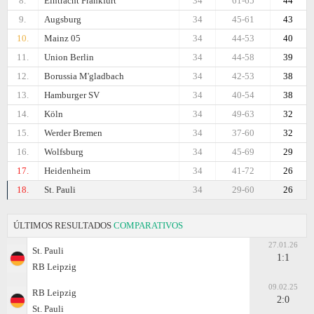
8.
Eintracht Frankfurt
34
61-65
44
9.
Augsburg
34
45-61
43
10.
Mainz 05
34
44-53
40
11.
Union Berlin
34
44-58
39
12.
Borussia M'gladbach
34
42-53
38
13.
Hamburger SV
34
40-54
38
14.
Köln
34
49-63
32
15.
Werder Bremen
34
37-60
32
16.
Wolfsburg
34
45-69
29
17.
Heidenheim
34
41-72
26
18.
St. Pauli
34
29-60
26
ÚLTIMOS RESULTADOS
COMPARATIVOS
27.01.26
St. Pauli
1:1
RB Leipzig
09.02.25
RB Leipzig
2:0
St. Pauli