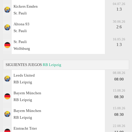
04.07.26
Kickers Emden
1:3
St. Pauli
30.06.26
Altona 93
2:6
St. Pauli
16.05.26
St. Pauli
1:3
Wolfsburg
SIGUIENTES JUEGOS
RB Leipzig
08.08.26
Leeds United
08:00
RB Leipzig
15.08.26
Bayern München
08:30
RB Leipzig
15.08.26
Bayern München
08:30
RB Leipzig
22.08.26
Eintracht Trier