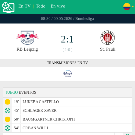
En TV
|
Todo
|
En vivo
08:30 / 09.05.2026 / Bundesliga
2:1
RB Leipzig
St. Pauli
[ 1:0 ]
TRANSMISIONES EN TV
JUEGO
EVENTOS
19'
LUKEBA CASTELLO
45'
SCHLAGER XAVER
50'
BAUMGARTNER CHRISTOPH
54'
ORBAN WILLI