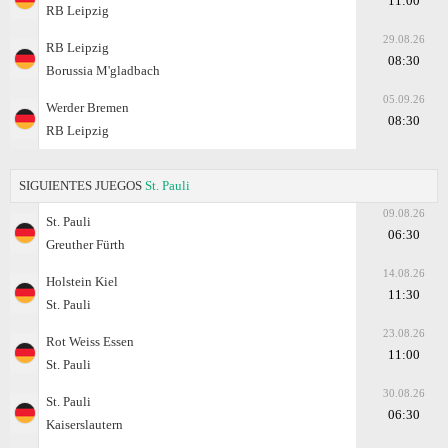
11:00
RB Leipzig
29.08.26
RB Leipzig
08:30
Borussia M'gladbach
05.09.26
Werder Bremen
08:30
RB Leipzig
SIGUIENTES JUEGOS
St. Pauli
09.08.26
St. Pauli
06:30
Greuther Fürth
14.08.26
Holstein Kiel
11:30
St. Pauli
23.08.26
Rot Weiss Essen
11:00
St. Pauli
30.08.26
St. Pauli
06:30
Kaiserslautern