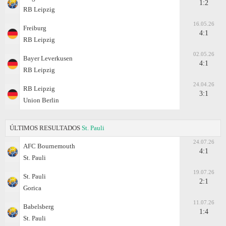
1:2
RB Leipzig
16.05.26
Freiburg
4:1
RB Leipzig
02.05.26
Bayer Leverkusen
4:1
RB Leipzig
24.04.26
RB Leipzig
3:1
Union Berlin
ÚLTIMOS RESULTADOS
St. Pauli
24.07.26
AFC Bournemouth
4:1
St. Pauli
19.07.26
St. Pauli
2:1
Gorica
11.07.26
Babelsberg
1:4
St. Pauli