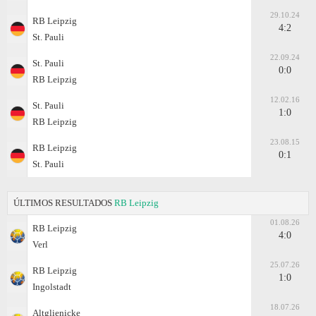
29.10.24
RB Leipzig
4:2
St. Pauli
22.09.24
St. Pauli
0:0
RB Leipzig
12.02.16
St. Pauli
1:0
RB Leipzig
23.08.15
RB Leipzig
0:1
St. Pauli
ÚLTIMOS RESULTADOS
RB Leipzig
01.08.26
RB Leipzig
4:0
Verl
25.07.26
RB Leipzig
1:0
Ingolstadt
18.07.26
Altglienicke