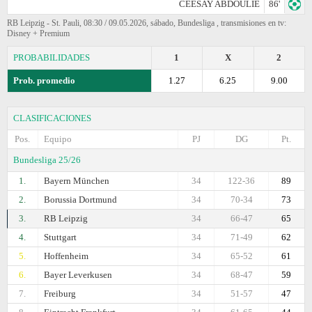
CEESAY ABDOULIE
86'
RB Leipzig - St. Pauli, 08:30 / 09.05.2026, sábado, Bundesliga , transmisiones en tv:
Disney + Premium
PROBABILIDADES
1
X
2
Prob. promedio
1.27
6.25
9.00
CLASIFICACIONES
Pos.
Equipo
PJ
DG
Pt.
Bundesliga 25/26
1.
Bayern München
34
122-36
89
2.
Borussia Dortmund
34
70-34
73
3.
RB Leipzig
34
66-47
65
4.
Stuttgart
34
71-49
62
5.
Hoffenheim
34
65-52
61
6.
Bayer Leverkusen
34
68-47
59
7.
Freiburg
34
51-57
47