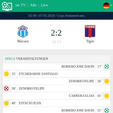
Im TV
|
Alle
|
Live
02:00 / 07.05.2026 / Copa Sudamericana
2:2
Macara
Tigre
[ 1:1 ]
SPIELE
VERANSTALTUNGEN
ROMERO JOSE DAVID
17'
35'
ETCHEBARNE SANTIAGO
ZENOBIO FELIPE
36'
38'
ZENOBIO FELIPE
CABRERA ELIAS
41'
48'
ESTACIO JEAN
ROMERO JOSE DAVID
51'