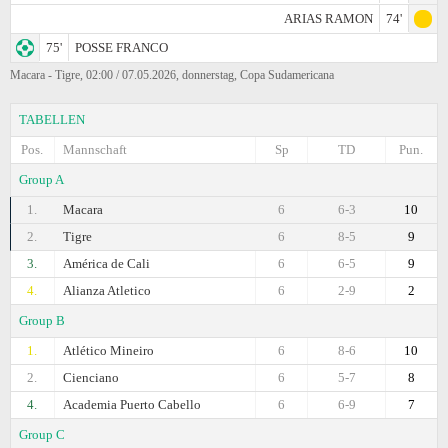
ARIAS RAMON
74'
75'
POSSE FRANCO
Macara - Tigre, 02:00 / 07.05.2026, donnerstag, Copa Sudamericana
TABELLEN
Pos.
Mannschaft
Sp
TD
Pun.
Group A
1.
Macara
6
6-3
10
2.
Tigre
6
8-5
9
3.
América de Cali
6
6-5
9
4.
Alianza Atletico
6
2-9
2
Group B
1.
Atlético Mineiro
6
8-6
10
2.
Cienciano
6
5-7
8
4.
Academia Puerto Cabello
6
6-9
7
Group C