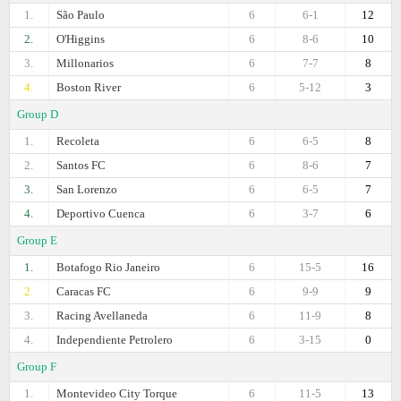
1.
São Paulo
6
6-1
12
2.
O'Higgins
6
8-6
10
3.
Millonarios
6
7-7
8
4.
Boston River
6
5-12
3
Group D
1.
Recoleta
6
6-5
8
2.
Santos FC
6
8-6
7
3.
San Lorenzo
6
6-5
7
4.
Deportivo Cuenca
6
3-7
6
Group E
1.
Botafogo Rio Janeiro
6
15-5
16
2.
Caracas FC
6
9-9
9
3.
Racing Avellaneda
6
11-9
8
4.
Independiente Petrolero
6
3-15
0
Group F
1.
Montevideo City Torque
6
11-5
13