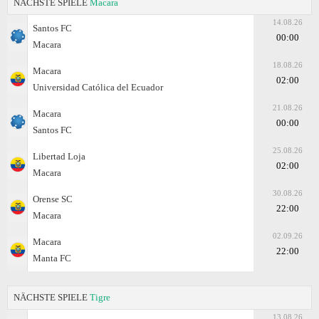
NÄCHSTE SPIELE
Macara
14.08.26
Santos FC
00:00
Macara
18.08.26
Macara
02:00
Universidad Católica del Ecuador
21.08.26
Macara
00:00
Santos FC
25.08.26
Libertad Loja
02:00
Macara
30.08.26
Orense SC
22:00
Macara
02.09.26
Macara
22:00
Manta FC
NÄCHSTE SPIELE
Tigre
13.08.26