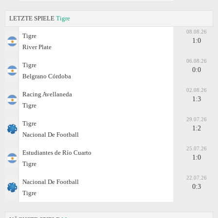
LETZTE SPIELE
Tigre
08.08.26
Tigre
1:0
River Plate
06.08.26
Tigre
0:0
Belgrano Córdoba
02.08.26
Racing Avellaneda
1:3
Tigre
29.07.26
Tigre
1:2
Nacional De Football
25.07.26
Estudiantes de Río Cuarto
1:0
Tigre
22.07.26
Nacional De Football
0:3
Tigre