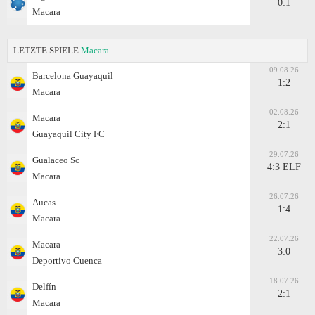
0:1
Macara
LETZTE SPIELE
Macara
09.08.26
Barcelona Guayaquil
1:2
Macara
02.08.26
Macara
2:1
Guayaquil City FC
29.07.26
Gualaceo Sc
4:3 ELF
Macara
26.07.26
Aucas
1:4
Macara
22.07.26
Macara
3:0
Deportivo Cuenca
18.07.26
Delfín
2:1
Macara