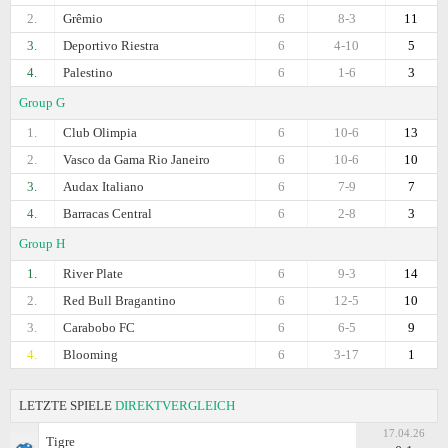
2.
Grêmio
6
8-3
11
3.
Deportivo Riestra
6
4-10
5
4.
Palestino
6
1-6
3
Group G
1.
Club Olimpia
6
10-6
13
2.
Vasco da Gama Rio Janeiro
6
10-6
10
3.
Audax Italiano
6
7-9
7
4.
Barracas Central
6
2-8
3
Group H
1.
River Plate
6
9-3
14
2.
Red Bull Bragantino
6
12-5
10
3.
Carabobo FC
6
6-5
9
4.
Blooming
6
3-17
1
LETZTE SPIELE
DIREKTVERGLEICH
17.04.26
Tigre