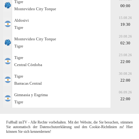
Tigre
00:00
Montevideo City Torque
15.08.26
Aldosivi
19:30
Tigre
20.08.26
Montevideo City Torque
02:30
Tigre
23.08.26
Tigre
22:00
Central Córdoba
30.08.26
Tigre
22:00
Barracas Central
06.09.26
Gimnasia y Esgrima
22:00
Tigre
Fußball imTV - Alle Rechte vorbehalten. Mit der Website, die Sie besuchen, stimmen
Sie automatisch der Datenschutzerklärung und den Cookie-Richtlinien zu! Hier
können Sie sich kennenlernen!