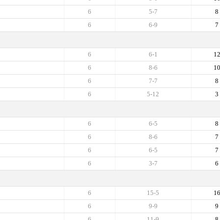
6
5-7
8
6
6-9
7
6
6-1
1
6
8-6
1
6
7-7
8
6
5-12
3
6
6-5
8
6
8-6
7
6
6-5
7
6
3-7
6
6
15-5
1
6
9-9
9
6
11-9
8