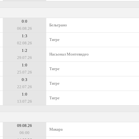
0:0
Бельграно
06.08.26
1:3
Тигре
02.08.26
1:2
Насьонал Монтевидео
29.07.26
1:0
Тигре
25.07.26
0:3
Тигре
22.07.26
1:0
Тигре
13.07.26
09.08.26
Макара
06:00