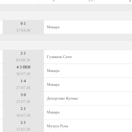
6
3-17
1
0:1
Макара
17.04.26
2:1
Гуаякиль Сити
03.08.26
4:3 ПЕН
Макара
30.07.26
1:4
Макара
27.07.26
3:0
Депортиво Куенка
23.07.26
2:1
Макара
18.07.26
2:1
Мушук Руна
15.07.26