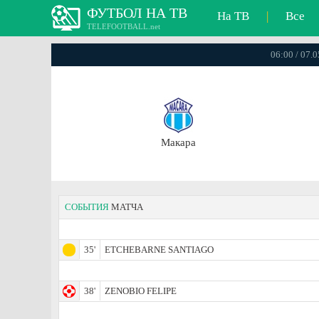
ФУТБОЛ НА ТВ
На ТВ
|
Все
TELEFOOTBALL.net
06:00 / 07.
Макара
СОБЫТИЯ
МАТЧА
35'
ETCHEBARNE SANTIAGO
38'
ZENOBIO FELIPE