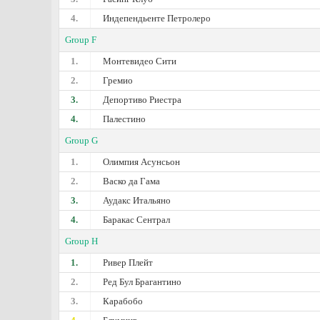
4.
Индепендьенте Петролеро
Group F
1.
Монтевидео Сити
2.
Гремио
3.
Депортиво Риестра
4.
Палестино
Group G
1.
Олимпия Асунсьон
2.
Васко да Гама
3.
Аудакс Итальяно
4.
Баракас Сентрал
Group H
1.
Ривер Плейт
2.
Ред Бул Брагантино
3.
Карабобо