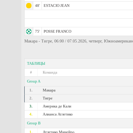
48'
ESTACIO JEAN
75'
POSSE FRANCO
Макара - Тигре, 06:00 / 07.05.2026, четверг, Южноамерика
ТАБЛИЦЫ
#
Команда
Group A
1.
Макара
2.
Тигре
3.
Америка де Кали
4.
Алианса Атлетико
Group B
1.
Атлетико Минейро