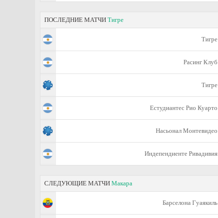
ПОСЛЕДНИЕ МАТЧИ
Тигре
Тигре
Расинг Клуб
Тигре
Естудиантес Рио Куарто
Насьонал Монтевидео
Индепендиенте Ривадивия
СЛЕДУЮЩИЕ МАТЧИ
Макара
Барселона Гуаякиль