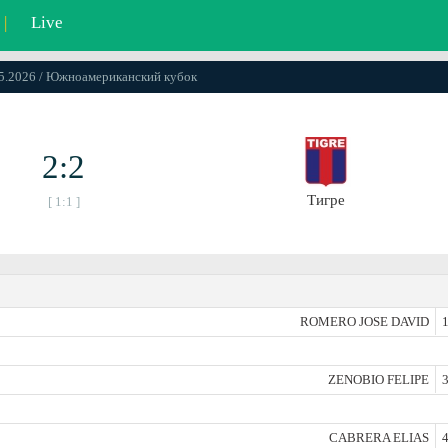
|
Live
05.2026 / Южноамериканский кубок
2:2
Тигре
[ 1:1 ]
ROMERO JOSE DAVID
1
ZENOBIO FELIPE
3
CABRERA ELIAS
4