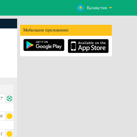
Қазақстан
Мобильное приложение:
7'
6'
1'