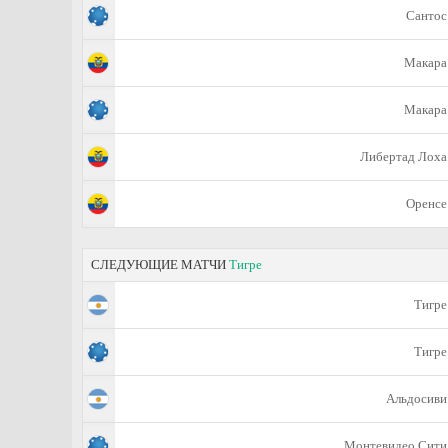
Сантос
Макара
Макара
Либертад Лоха
Оренсе
СЛЕДУЮЩИЕ МАТЧИ
Тигре
Тигре
Тигре
Альдосиви
Монтевидео Сити