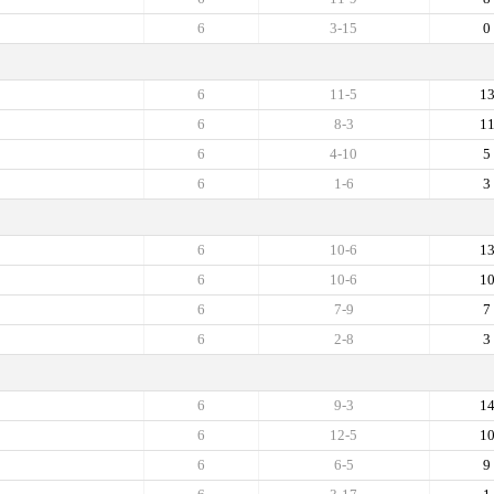
6
3-15
0
6
11-5
1
6
8-3
1
6
4-10
5
6
1-6
3
6
10-6
1
6
10-6
1
6
7-9
7
6
2-8
3
6
9-3
1
6
12-5
1
6
6-5
9