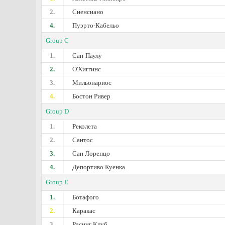
2.
Сиенсиано
4.
Пуэрто-Кабельо
Group C
1.
Сан-Паулу
2.
О'Хиггинс
3.
Мильонариос
4.
Бостон Ривер
Group D
1.
Реколета
2.
Сантос
3.
Сан Лоренцо
4.
Депортиво Куенка
Group E
1.
Ботафого
2.
Каракас
3.
Расинг Клуб