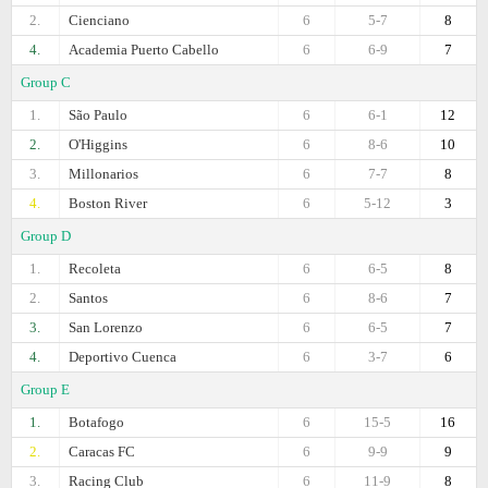
2.
Cienciano
6
5-7
8
4.
Academia Puerto Cabello
6
6-9
7
Group C
1.
São Paulo
6
6-1
12
2.
O'Higgins
6
8-6
10
3.
Millonarios
6
7-7
8
4.
Boston River
6
5-12
3
Group D
1.
Recoleta
6
6-5
8
2.
Santos
6
8-6
7
3.
San Lorenzo
6
6-5
7
4.
Deportivo Cuenca
6
3-7
6
Group E
1.
Botafogo
6
15-5
16
2.
Caracas FC
6
9-9
9
3.
Racing Club
6
11-9
8