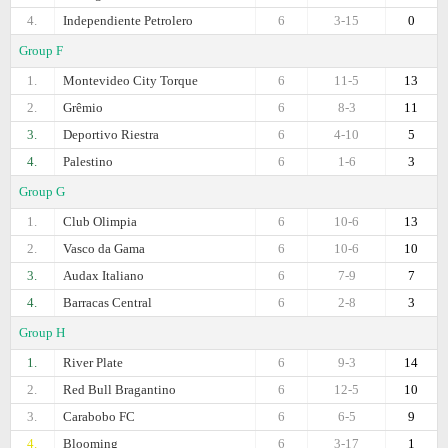
4.
Independiente Petrolero
6
3-15
0
Group F
1.
Montevideo City Torque
6
11-5
13
2.
Grêmio
6
8-3
11
3.
Deportivo Riestra
6
4-10
5
4.
Palestino
6
1-6
3
Group G
1.
Club Olimpia
6
10-6
13
2.
Vasco da Gama
6
10-6
10
3.
Audax Italiano
6
7-9
7
4.
Barracas Central
6
2-8
3
Group H
1.
River Plate
6
9-3
14
2.
Red Bull Bragantino
6
12-5
10
3.
Carabobo FC
6
6-5
9
4.
Blooming
6
3-17
1