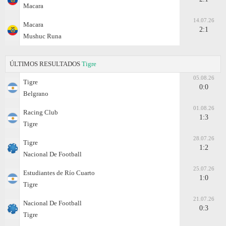
Macara
14.07.26
Macara
2:1
Mushuc Runa
ÚLTIMOS RESULTADOS
Tigre
05.08.26
Tigre
0:0
Belgrano
01.08.26
Racing Club
1:3
Tigre
28.07.26
Tigre
1:2
Nacional De Football
25.07.26
Estudiantes de Río Cuarto
1:0
Tigre
21.07.26
Nacional De Football
0:3
Tigre