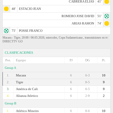
CABRERA ELIAS
41'
48'
ESTACIO JEAN
ROMERO JOSE DAVID
51'
ARIAS RAMON
74'
75'
POSSE FRANCO
Macara - Tigre, 20:00 / 06.05.2026, miercoles, Copa Sudamericana , transmisiones en tv:
DIRECTTV GO
CLASIFICACIONES
Pos.
Equipo
PJ
DG
Pt.
Group A
1.
Macara
6
6-3
10
2.
Tigre
6
8-5
9
3.
América de Cali
6
6-5
9
4.
Alianza Atletico
6
2-9
2
Group B
1.
Atlético Mineiro
6
8-6
10