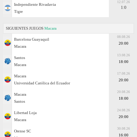
12.07.26
Independiente Rivadavia
1:0
Tigre
SIGUIENTES JUEGOS
Macara
08.08.26
Barcelona Guayaquil
20:00
Macara
13.08.26
Santos
18:00
Macara
17.08.26
Macara
20:00
Universidad Católica del Ecuador
20.08.26
Macara
18:00
Santos
24.08.26
Libertad Loja
20:00
Macara
30.08.26
Orense SC
16:00