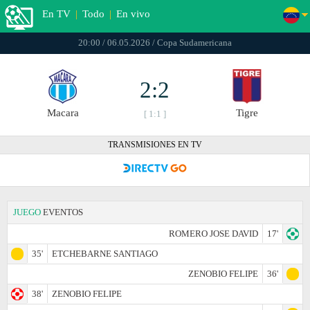
En TV
|
Todo
|
En vivo
20:00 / 06.05.2026 / Copa Sudamericana
2:2
Macara
Tigre
[ 1:1 ]
TRANSMISIONES EN TV
JUEGO
EVENTOS
ROMERO JOSE DAVID
17'
35'
ETCHEBARNE SANTIAGO
ZENOBIO FELIPE
36'
38'
ZENOBIO FELIPE