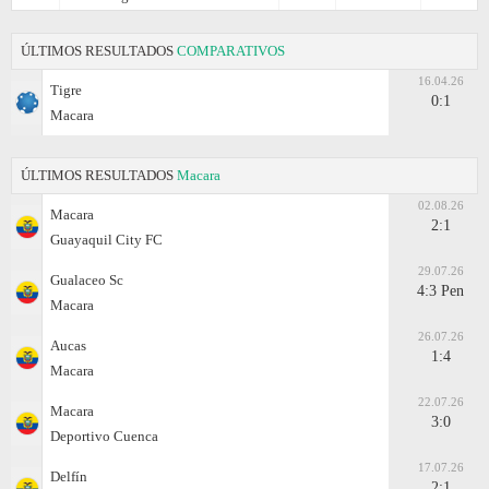
ÚLTIMOS RESULTADOS
COMPARATIVOS
16.04.26
Tigre
0:1
Macara
ÚLTIMOS RESULTADOS
Macara
02.08.26
Macara
2:1
Guayaquil City FC
29.07.26
Gualaceo Sc
4:3 Pen
Macara
26.07.26
Aucas
1:4
Macara
22.07.26
Macara
3:0
Deportivo Cuenca
17.07.26
Delfín
2:1