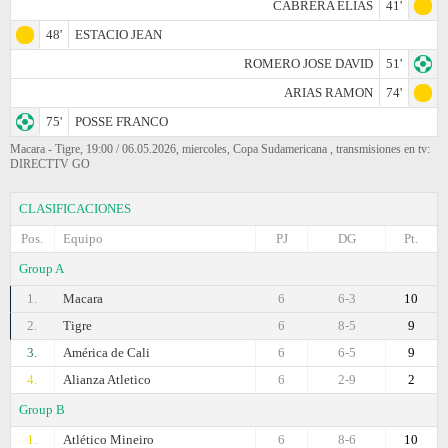
CABRERA ELIAS
41'
48'
ESTACIO JEAN
ROMERO JOSE DAVID
51'
ARIAS RAMON
74'
75'
POSSE FRANCO
Macara - Tigre, 19:00 / 06.05.2026, miercoles, Copa Sudamericana , transmisiones en tv:
DIRECTTV GO
CLASIFICACIONES
Pos.
Equipo
PJ
DG
Pt.
Group A
1.
Macara
6
6-3
10
2.
Tigre
6
8-5
9
3.
América de Cali
6
6-5
9
4.
Alianza Atletico
6
2-9
2
Group B
1.
Atlético Mineiro
6
8-6
10