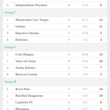
4.
Independiente Petrolero
6
3-15
0
Group F
1.
Montevideo City Torque
6
11-5
13
2.
Grêmio
6
8-3
11
3.
Deportivo Riestra
6
4-10
5
4.
Palestino
6
1-6
3
Group G
1.
Club Olimpia
6
10-6
13
2.
Vasco da Gama
6
10-6
10
3.
Audax Italiano
6
7-9
7
4.
Barracas Central
6
2-8
3
Group H
1.
River Plate
6
9-3
14
2.
Red Bull Bragantino
6
12-5
10
3.
Carabobo FC
6
6-5
9
4.
Blooming
6
3-17
1