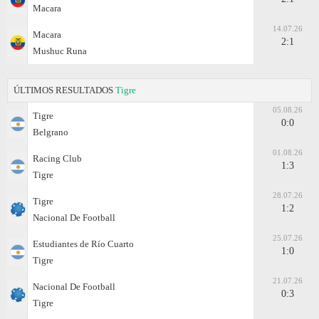
Macara
14.07.26
Macara
2:1
Mushuc Runa
ÚLTIMOS RESULTADOS
Tigre
05.08.26
Tigre
0:0
Belgrano
01.08.26
Racing Club
1:3
Tigre
28.07.26
Tigre
1:2
Nacional De Football
25.07.26
Estudiantes de Río Cuarto
1:0
Tigre
21.07.26
Nacional De Football
0:3
Tigre