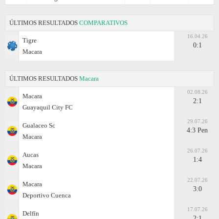
ÚLTIMOS RESULTADOS
COMPARATIVOS
16.04.26
Tigre
0:1
Macara
ÚLTIMOS RESULTADOS
Macara
02.08.26
Macara
2:1
Guayaquil City FC
29.07.26
Gualaceo Sc
4:3 Pen
Macara
26.07.26
Aucas
1:4
Macara
22.07.26
Macara
3:0
Deportivo Cuenca
17.07.26
Delfín
2:1