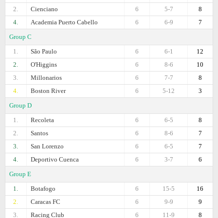
2.
Cienciano
6
5-7
8
4.
Academia Puerto Cabello
6
6-9
7
Group C
1.
São Paulo
6
6-1
12
2.
O'Higgins
6
8-6
10
3.
Millonarios
6
7-7
8
4.
Boston River
6
5-12
3
Group D
1.
Recoleta
6
6-5
8
2.
Santos
6
8-6
7
3.
San Lorenzo
6
6-5
7
4.
Deportivo Cuenca
6
3-7
6
Group E
1.
Botafogo
6
15-5
16
2.
Caracas FC
6
9-9
9
3.
Racing Club
6
11-9
8