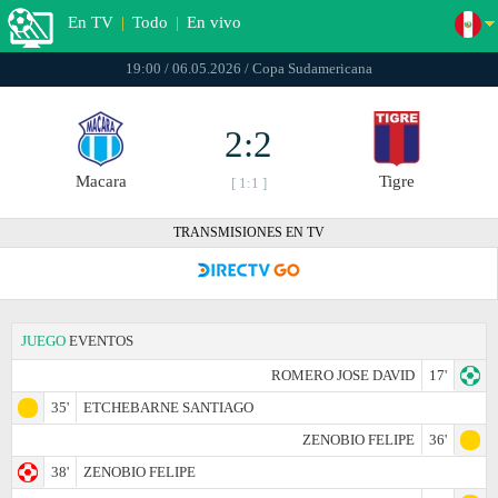
En TV
|
Todo
|
En vivo
19:00 / 06.05.2026 / Copa Sudamericana
2:2
Macara
Tigre
[ 1:1 ]
TRANSMISIONES EN TV
JUEGO
EVENTOS
ROMERO JOSE DAVID
17'
35'
ETCHEBARNE SANTIAGO
ZENOBIO FELIPE
36'
38'
ZENOBIO FELIPE