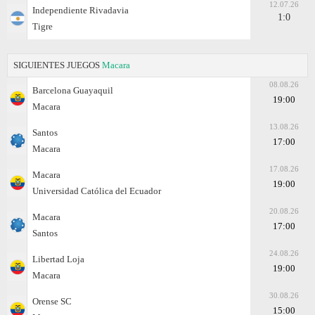
12.07.26
Independiente Rivadavia
1:0
Tigre
SIGUIENTES JUEGOS
Macara
08.08.26
Barcelona Guayaquil
19:00
Macara
13.08.26
Santos
17:00
Macara
17.08.26
Macara
19:00
Universidad Católica del Ecuador
20.08.26
Macara
17:00
Santos
24.08.26
Libertad Loja
19:00
Macara
30.08.26
Orense SC
15:00