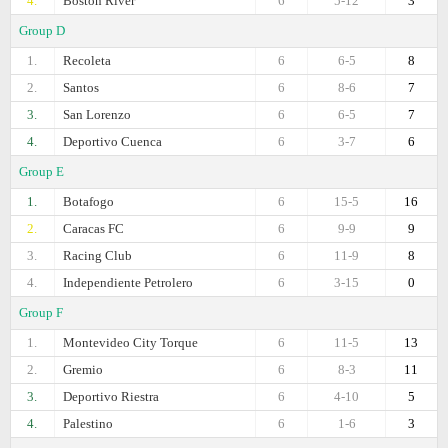
4.
Boston River
6
5-12
3
Group D
1.
Recoleta
6
6-5
8
2.
Santos
6
8-6
7
3.
San Lorenzo
6
6-5
7
4.
Deportivo Cuenca
6
3-7
6
Group E
1.
Botafogo
6
15-5
16
2.
Caracas FC
6
9-9
9
3.
Racing Club
6
11-9
8
4.
Independiente Petrolero
6
3-15
0
Group F
1.
Montevideo City Torque
6
11-5
13
2.
Gremio
6
8-3
11
3.
Deportivo Riestra
6
4-10
5
4.
Palestino
6
1-6
3