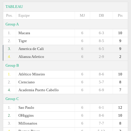
TABLEAU
Pos.
Equipe
MJ
DB
Pts
Group A
1.
Macara
6
6-3
10
2.
Tigre
6
8-5
9
3.
America de Cali
6
6-5
9
4.
Alianza Atletico
6
2-9
2
Group B
1.
Atlético Mineiro
6
8-6
10
2.
Cienciano
6
5-7
8
4.
Academia Puerto Cabello
6
6-9
7
Group C
1.
Sao Paulo
6
6-1
12
2.
OHiggins
6
8-6
10
3.
Millonarios
6
7-7
8