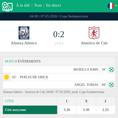
À la télé
|
Tout
|
En direct
04:00 / 07.05.2026 / Copa Sudamericana
0:2
Alianza Atletico
America de Cali
[ 0:0 ]
MATCH
ÉVÈNEMENTS
MURILLO JOHN
56'
62'
PERLECHE ERICK
ANGEL TOMAS
68'
Alianza Atletico - America de Cali, 04:00 / 07.05.2026, jeudi, Copa Sudamericana
CÔTE
1
X
2
Côte moyenne
3.20
3.30
2.25