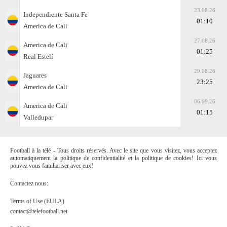
23.08.26
Independiente Santa Fe
01:10
America de Cali
27.08.26
America de Cali
01:25
Real Estelí
29.08.26
Jaguares
23:25
America de Cali
06.09.26
America de Cali
01:15
Valledupar
Football à la télé - Tous droits réservés. Avec le site que vous visitez, vous acceptez
automatiquement la politique de confidentialité et la politique de cookies! Ici vous
pouvez vous familiariser avec eux!
Contactez nous:
Terms of Use (EULA)
contact@telefootball.net