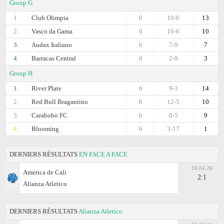
Group G
1.
Club Olimpia
6
10-6
13
2.
Vasco da Gama
6
10-6
10
3.
Audax Italiano
6
7-9
7
4.
Barracas Central
6
2-8
3
Group H
1.
River Plate
6
9-3
14
2.
Red Bull Bragantino
6
12-5
10
3.
Carabobo FC
6
6-5
9
4.
Blooming
6
3-17
1
DERNIERS RÉSULTATS
EN FACE A FACE
16.04.26
America de Cali
2:1
Alianza Atletico
DERNIERS RÉSULTATS
Alianza Atletico