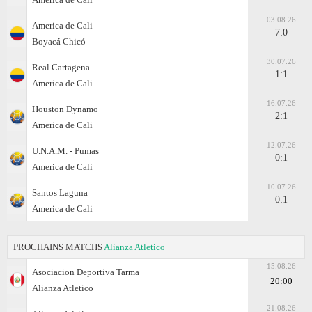
03.08.26
America de Cali
7:0
Boyacá Chicó
30.07.26
Real Cartagena
1:1
America de Cali
16.07.26
Houston Dynamo
2:1
America de Cali
12.07.26
U.N.A.M. - Pumas
0:1
America de Cali
10.07.26
Santos Laguna
0:1
America de Cali
PROCHAINS MATCHS
Alianza Atletico
15.08.26
Asociacion Deportiva Tarma
20:00
Alianza Atletico
21.08.26