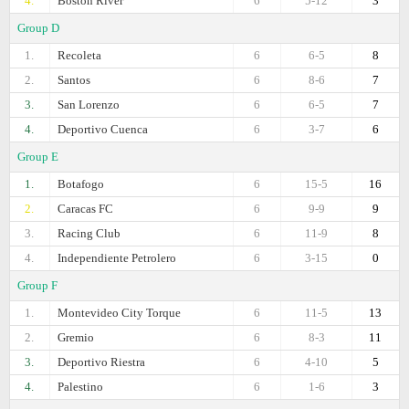
4.
Boston River
6
5-12
3
Group D
1.
Recoleta
6
6-5
8
2.
Santos
6
8-6
7
3.
San Lorenzo
6
6-5
7
4.
Deportivo Cuenca
6
3-7
6
Group E
1.
Botafogo
6
15-5
16
2.
Caracas FC
6
9-9
9
3.
Racing Club
6
11-9
8
4.
Independiente Petrolero
6
3-15
0
Group F
1.
Montevideo City Torque
6
11-5
13
2.
Gremio
6
8-3
11
3.
Deportivo Riestra
6
4-10
5
4.
Palestino
6
1-6
3