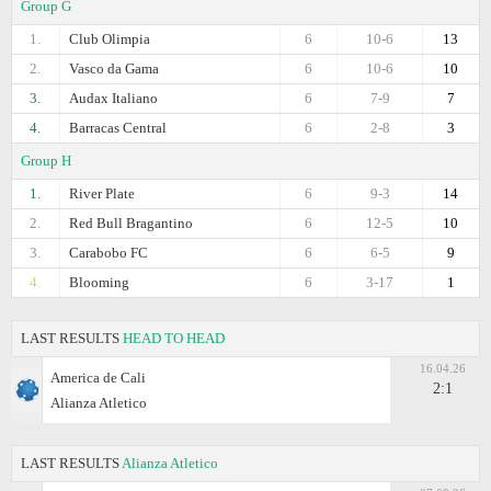
Group G
1.
Club Olimpia
6
10-6
13
2.
Vasco da Gama
6
10-6
10
3.
Audax Italiano
6
7-9
7
4.
Barracas Central
6
2-8
3
Group H
1.
River Plate
6
9-3
14
2.
Red Bull Bragantino
6
12-5
10
3.
Carabobo FC
6
6-5
9
4.
Blooming
6
3-17
1
LAST RESULTS
HEAD TO HEAD
16.04.26
America de Cali
2:1
Alianza Atletico
LAST RESULTS
Alianza Atletico