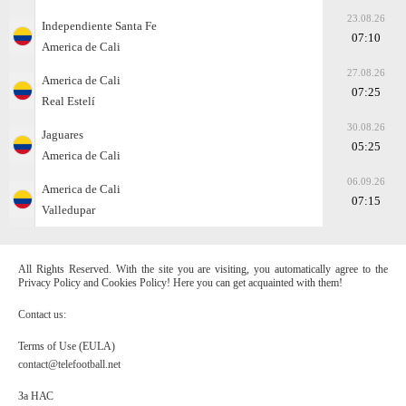
23.08.26
Independiente Santa Fe
07:10
America de Cali
27.08.26
America de Cali
07:25
Real Estelí
30.08.26
Jaguares
05:25
America de Cali
06.09.26
America de Cali
07:15
Valledupar
All Rights Reserved. With the site you are visiting, you automatically agree to the
Privacy Policy and Cookies Policy! Here you can get acquainted with them!
Contact us:
Terms of Use (EULA)
contact@telefootball.net
За НАС