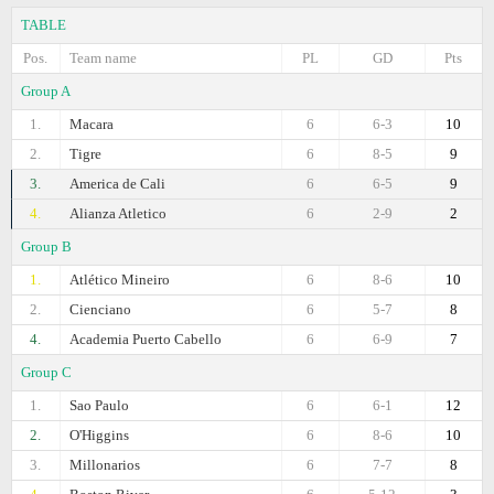
TABLE
Pos.
Team name
PL
GD
Pts
Group A
1.
Macara
6
6-3
10
2.
Tigre
6
8-5
9
3.
America de Cali
6
6-5
9
4.
Alianza Atletico
6
2-9
2
Group B
1.
Atlético Mineiro
6
8-6
10
2.
Cienciano
6
5-7
8
4.
Academia Puerto Cabello
6
6-9
7
Group C
1.
Sao Paulo
6
6-1
12
2.
O'Higgins
6
8-6
10
3.
Millonarios
6
7-7
8