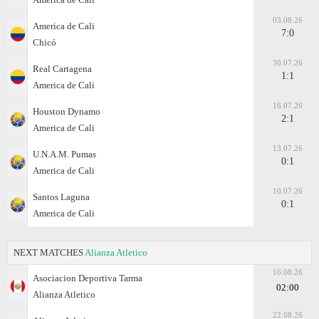
03.08.26
America de Cali
7:0
Chicó
30.07.26
Real Cartagena
1:1
America de Cali
16.07.26
Houston Dynamo
2:1
America de Cali
13.07.26
U.N.A.M. Pumas
0:1
America de Cali
10.07.26
Santos Laguna
0:1
America de Cali
NEXT MATCHES
Alianza Atletico
16.08.26
Asociacion Deportiva Tarma
02:00
Alianza Atletico
22.08.26