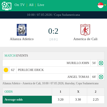
On TV
|
All
|
Live
10:00 / 07.05.2026 / Copa Sudamericana
0:2
Alianza Atletico
America de Cali
[ 0:0 ]
MATCH
EVENTS
MURILLO JOHN
56'
62'
PERLECHE ERICK
ANGEL TOMAS
68'
Alianza Atletico - America de Cali, 10:00 / 07.05.2026, thursday, Copa Sudamericana
ODDS
1
X
2
Average odds
3.20
3.30
2.25