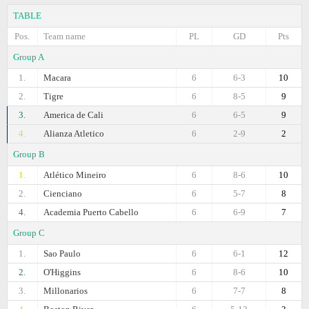
TABLE
Pos.
Team name
PL
GD
Pts
Group A
1.
Macara
6
6-3
10
2.
Tigre
6
8-5
9
3.
America de Cali
6
6-5
9
4.
Alianza Atletico
6
2-9
2
Group B
1.
Atlético Mineiro
6
8-6
10
2.
Cienciano
6
5-7
8
4.
Academia Puerto Cabello
6
6-9
7
Group C
1.
Sao Paulo
6
6-1
12
2.
O'Higgins
6
8-6
10
3.
Millonarios
6
7-7
8