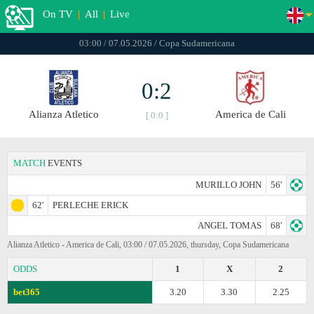
On TV
|
All
|
Live
03:00 / 07.05.2026 / Copa Sudamericana
0:2
Alianza Atletico
America de Cali
[ 0:0 ]
MATCH
EVENTS
MURILLO JOHN
56'
62'
PERLECHE ERICK
ANGEL TOMAS
68'
Alianza Atletico - America de Cali, 03:00 / 07.05.2026, thursday, Copa Sudamericana
ODDS
1
X
2
bet365
3.20
3.30
2.25