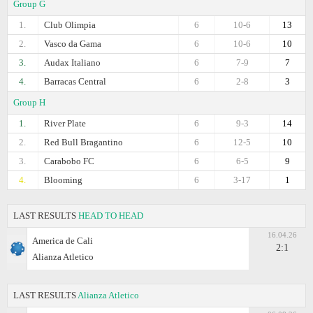
Group G
1.
Club Olimpia
6
10-6
13
2.
Vasco da Gama
6
10-6
10
3.
Audax Italiano
6
7-9
7
4.
Barracas Central
6
2-8
3
Group H
1.
River Plate
6
9-3
14
2.
Red Bull Bragantino
6
12-5
10
3.
Carabobo FC
6
6-5
9
4.
Blooming
6
3-17
1
LAST RESULTS
HEAD TO HEAD
16.04.26
America de Cali
2:1
Alianza Atletico
LAST RESULTS
Alianza Atletico