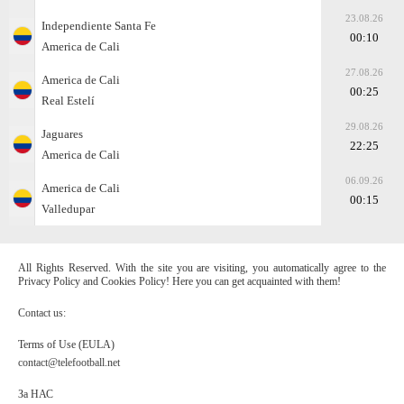
23.08.26
Independiente Santa Fe
00:10
America de Cali
27.08.26
America de Cali
00:25
Real Estelí
29.08.26
Jaguares
22:25
America de Cali
06.09.26
America de Cali
00:15
Valledupar
All Rights Reserved. With the site you are visiting, you automatically agree to the
Privacy Policy and Cookies Policy! Here you can get acquainted with them!
Contact us:
Terms of Use (EULA)
contact@telefootball.net
За НАС