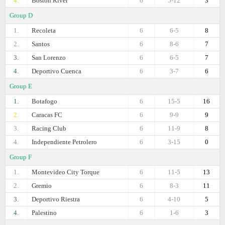
4.
Boston River
6
5-12
3
Group D
1.
Recoleta
6
6-5
8
2.
Santos
6
8-6
7
3.
San Lorenzo
6
6-5
7
4.
Deportivo Cuenca
6
3-7
6
Group E
1.
Botafogo
6
15-5
16
2.
Caracas FC
6
9-9
9
3.
Racing Club
6
11-9
8
4.
Independiente Petrolero
6
3-15
0
Group F
1.
Montevideo City Torque
6
11-5
13
2.
Gremio
6
8-3
11
3.
Deportivo Riestra
6
4-10
5
4.
Palestino
6
1-6
3