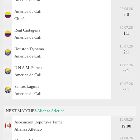
02.08.26
America de Cali
7:0
Chicó
30.07.26
Real Cartagena
1:1
America de Cali
16.07.26
Houston Dynamo
2:1
America de Cali
12.07.26
U.N.A.M. Pumas
0:1
America de Cali
10.07.26
Santos Laguna
0:1
America de Cali
NEXT MATCHES
Alianza Atletico
15.08.26
Asociacion Deportiva Tarma
19:00
Alianza Atletico
21.08.26