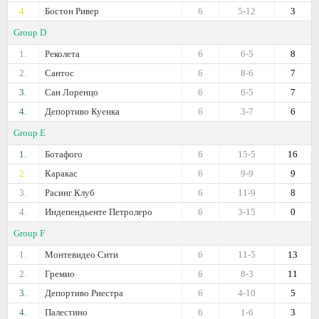
4.
Бостон Ривер
6
5-12
3
Group D
1.
Реколета
6
6-5
8
2.
Сантос
6
8-6
7
3.
Сан Лоренцо
6
6-5
7
4.
Депортиво Куенка
6
3-7
6
Group E
1.
Ботафого
6
15-5
16
2.
Каракас
6
9-9
9
3.
Расинг Клуб
6
11-9
8
4.
Индепендьенте Петролеро
6
3-15
0
Group F
1.
Монтевидео Сити
6
11-5
13
2.
Гремио
6
8-3
11
3.
Депортиво Риестра
6
4-10
5
4.
Палестино
6
1-6
3