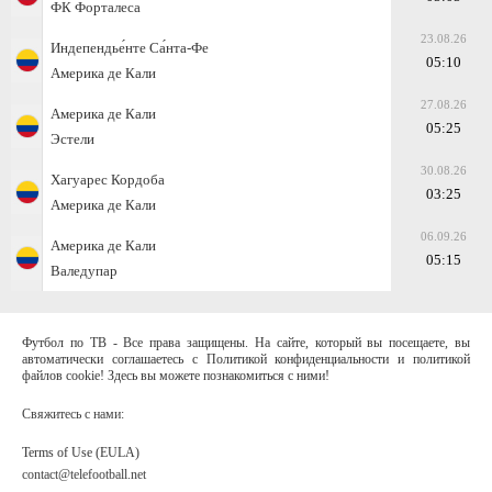
ФК Форталеса
23.08.26
Индепендье́нте Са́нта-Фе
05:10
Америка де Кали
27.08.26
Америка де Кали
05:25
Эстели
30.08.26
Хагуарес Кордоба
03:25
Америка де Кали
06.09.26
Америка де Кали
05:15
Валедупар
Футбол по ТВ - Все права защищены. На сайте, который вы посещаете, вы
автоматически соглашаетесь с Политикой конфиденциальности и политикой
файлов cookie! Здесь вы можете познакомиться с ними!
Свяжитесь с нами:
Terms of Use (EULA)
contact@telefootball.net