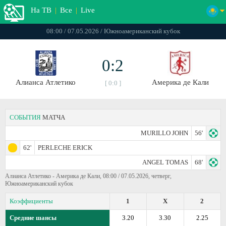
На ТВ
|
Все
|
Live
08:00 / 07.05.2026 / Южноамериканский кубок
0:2
Алианса Атлетико
Америка де Кали
[ 0:0 ]
СОБЫТИЯ
МАТЧА
MURILLO JOHN
56'
62'
PERLECHE ERICK
ANGEL TOMAS
68'
Алианса Атлетико - Америка де Кали, 08:00 / 07.05.2026, четверг,
Южноамериканский кубок
Коэффициенты
1
X
2
Средние шансы
3.20
3.30
2.25