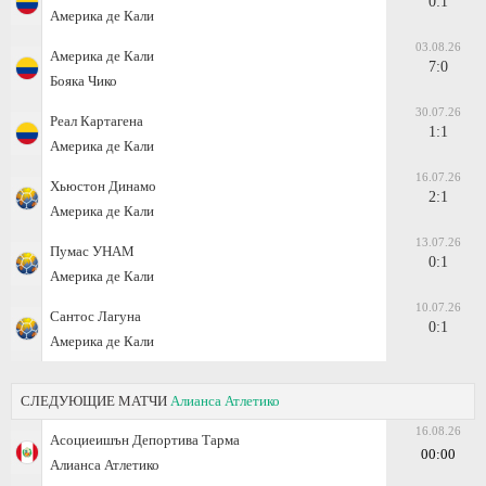
0:1
Америка де Кали
03.08.26
Америка де Кали
7:0
Бояка Чико
30.07.26
Реал Картагена
1:1
Америка де Кали
16.07.26
Хьюстон Динамо
2:1
Америка де Кали
13.07.26
Пумас УНАМ
0:1
Америка де Кали
10.07.26
Сантос Лагуна
0:1
Америка де Кали
СЛЕДУЮЩИЕ МАТЧИ
Алианса Атлетико
16.08.26
Асоциеишън Депортива Тарма
00:00
Алианса Атлетико