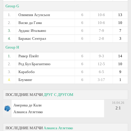
Group G
1.
Олимпия Асунсьон
6
10-6
13
2.
Васко да Гама
6
10-6
10
3.
Аудакс Итальяно
6
7-9
7
4.
Баракас Сентрал
6
2-8
3
Group H
1.
Ривер Плейт
6
9-3
14
2.
Ред Бул Брагантино
6
12-5
10
3.
Карабобо
6
6-5
9
4.
Блуминг
6
3-17
1
ПОСЛЕДНИЕ МАТЧИ
ДРУГ С ДРУГОМ
16.04.26
Америка де Кали
2:1
Алианса Атлетико
ПОСЛЕДНИЕ МАТЧИ
Алианса Атлетико