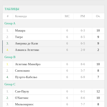
ТАБЛИЦЫ
#
Команда
МС
РМ
Оч.
Group A
1.
Макара
6
6-3
10
2.
Тигре
6
8-5
9
3.
Америка де Кали
6
6-5
9
4.
Алианса Атлетико
6
2-9
2
Group B
1.
Атлетико Минейро
6
8-6
10
2.
Сиенсиано
6
5-7
8
4.
Пуэрто-Кабельо
6
6-9
7
Group C
1.
Сан-Паулу
6
6-1
12
2.
О'Хиггинс
6
8-6
10
3.
Мильонариос
6
7-7
8