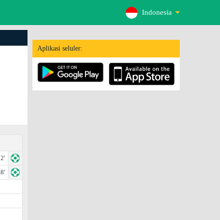
Indonesia
Aplikasi seluler:
2'
8'