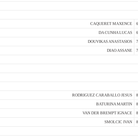
CAQUERET MAXENCE
6
DA CUNHA LUCAS
6
DOUVIKAS ANASTASIOS
7
DIAO ASSANE
7
RODRIGUEZ CARABALLO JESUS
8
BATURINA MARTIN
8
VAN DER BREMPT IGNACE
8
SMOLCIC IVAN
8