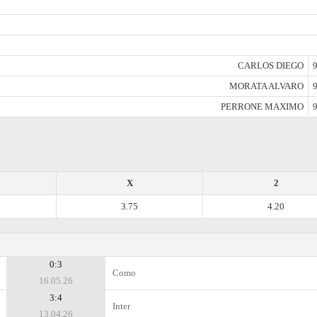
CARLOS DIEGO
9
MORATA ALVARO
9
PERRONE MAXIMO
9
X
2
3.75
4.20
0:3
Como
16.05.26
3:4
Inter
13.04.26