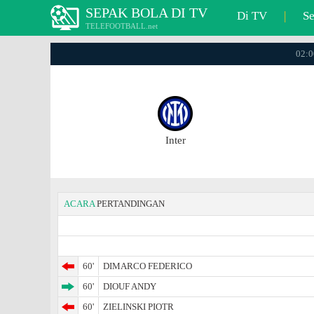
SEPAK BOLA DI TV
Di TV
|
S
TELEFOOTBALL.net
02:0
Inter
ACARA
PERTANDINGAN
60'
DIMARCO FEDERICO
60'
DIOUF ANDY
60'
ZIELINSKI PIOTR