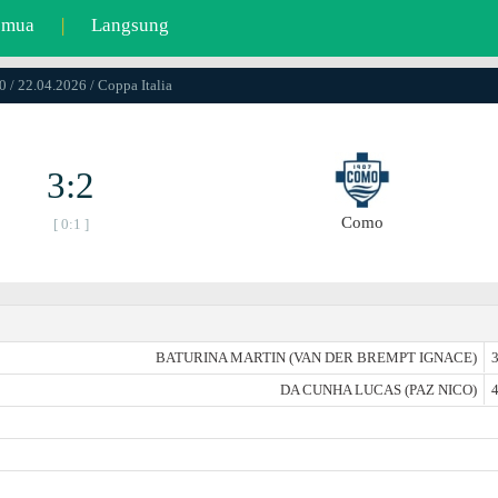
emua
|
Langsung
0 / 22.04.2026 / Coppa Italia
3:2
Como
[ 0:1 ]
BATURINA MARTIN (VAN DER BREMPT IGNACE)
3
DA CUNHA LUCAS (PAZ NICO)
4