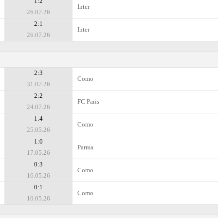
1:2
Inter
26.07.26
2:1
Inter
26.07.26
2:3
Como
31.07.26
2:2
FC Paris
24.07.26
1:4
Como
25.05.26
1:0
Parma
17.05.26
0:3
Como
16.05.26
0:1
Como
10.05.26