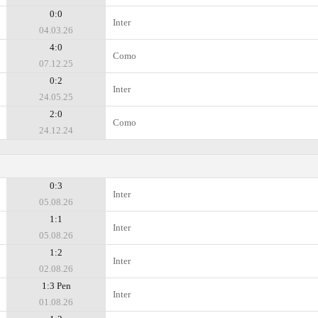
0:0
Inter
04.03.26
4:0
Como
07.12.25
0:2
Inter
24.05.25
2:0
Como
24.12.24
0:3
Inter
05.08.26
1:1
Inter
05.08.26
1:2
Inter
02.08.26
1:3 Pen
Inter
01.08.26