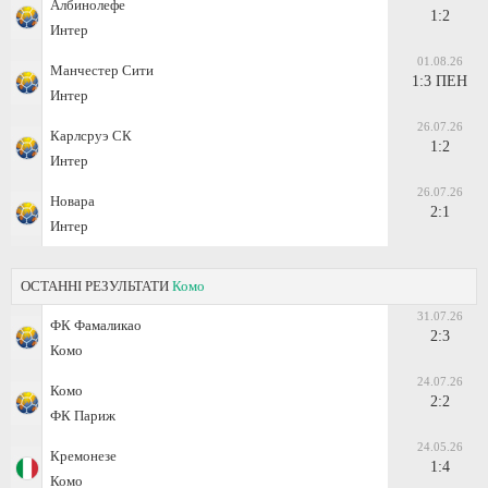
Албинолефе
1:2
Интер
01.08.26
Манчестер Сити
1:3 ПЕН
Интер
26.07.26
Карлсруэ СК
1:2
Интер
26.07.26
Новара
2:1
Интер
ОСТАННІ РЕЗУЛЬТАТИ
Комо
31.07.26
ФК Фамаликао
2:3
Комо
24.07.26
Комо
2:2
ФК Париж
24.05.26
Кремонезе
1:4
Комо