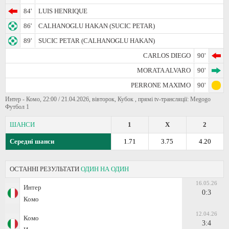
84'
LUIS HENRIQUE
86'
CALHANOGLU HAKAN (SUCIC PETAR)
89'
SUCIC PETAR (CALHANOGLU HAKAN)
CARLOS DIEGO
90'
MORATA ALVARO
90'
PERRONE MAXIMO
90'
Интер - Комо, 22:00 / 21.04.2026, вівторок, Кубок , прямі tv-трансляції: Megogo
Футбол 1
ШАНСИ
1
X
2
Середні шанси
1.71
3.75
4.20
ОСТАННІ РЕЗУЛЬТАТИ
ОДИН НА ОДИН
16.05.26
Интер
0:3
Комо
12.04.26
Комо
3:4