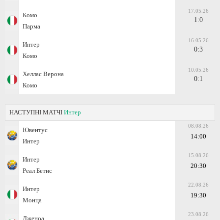
17.05.26
Комо
1:0
Парма
16.05.26
Интер
0:3
Комо
10.05.26
Хеллас Верона
0:1
Комо
НАСТУПНІ МАТЧІ
Интер
08.08.26
Ювентус
14:00
Интер
15.08.26
Интер
20:30
Реал Бетис
22.08.26
Интер
19:30
Монца
23.08.26
Дженоа