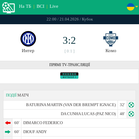
На ТБ
|
ВСІ
|
Live
22:00 / 21.04.2026 / Кубок
3:2
Интер
Комо
[ 0:1 ]
ПРЯМІ TV-ТРАНСЛЯЦІЇ
ПОДІЇ
МАТЧ
BATURINA MARTIN (VAN DER BREMPT IGNACE)
32'
DA CUNHA LUCAS (PAZ NICO)
48'
60'
DIMARCO FEDERICO
60'
DIOUF ANDY