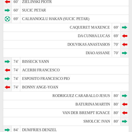
60'
ZIELINSKI PIOTR
60'
SUCIC PETAR
69'
CALHANOGLU HAKAN (SUCIC PETAR)
CAQUERET MAXENCE
69'
DA CUNHA LUCAS
69'
DOUVIKAS ANASTASIOS
70'
DIAO ASSANE
70'
74'
BISSECK YANN
74'
ACERBI FRANCESCO
74'
ESPOSITO FRANCESCO PIO
74'
BONNY ANGE-YOAN
RODRIGUEZ CARABALLO JESUS
80'
BATURINA MARTIN
80'
VAN DER BREMPT IGNACE
80'
SMOLCIC IVAN
80'
84'
DUMFRIES DENZEL