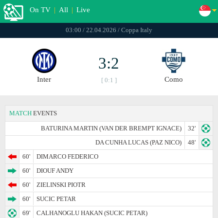
On TV
|
All
|
Live
03:00 / 22.04.2026 / Coppa Italy
3:2
Inter
Como
[ 0:1 ]
MATCH
EVENTS
BATURINA MARTIN (VAN DER BREMPT IGNACE)
32'
DA CUNHA LUCAS (PAZ NICO)
48'
60'
DIMARCO FEDERICO
60'
DIOUF ANDY
60'
ZIELINSKI PIOTR
60'
SUCIC PETAR
69'
CALHANOGLU HAKAN (SUCIC PETAR)