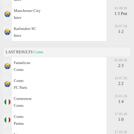
01.08.26
Manchester City
1:3 Pen
Inter
26.07.26
Karlsruher SC
1:2
Inter
LAST RESULTS
Como
01.08.26
Famalicao
2:3
Como
24.07.26
Como
2:2
FC Paris
25.05.26
Cremonese
1:4
Como
17.05.26
Como
1:0
Parma
17.05.26