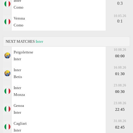
Inter
0:3
Como
10.05.26
Verona
0:1
Como
NEXT MATCHES
Inter
10.08.26
Pergolettese
00:00
Inter
16.08.26
Inter
01:30
Betis
23.08.26
Inter
00:30
Monza
23.08.26
Genoa
22:45
Inter
31.08.26
Cagliari
02:45
Inter