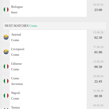
04.09.26
Bologna
23:00
Inter
NEXT MATCHES
Como
13.08.26
Arsenal
02:30
Como
17.08.26
Liverpool
01:00
Como
23.08.26
Udinese
00:30
Como
29.08.26
Como
22:45
Juventus
31.08.26
Napoli
00:30
Como
04.09.26
Torino