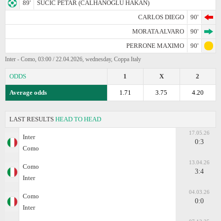
89'
SUCIC PETAR (CALHANOGLU HAKAN)
CARLOS DIEGO
90'
MORATA ALVARO
90'
PERRONE MAXIMO
90'
Inter - Como, 03:00 / 22.04.2026, wednesday, Coppa Italy
ODDS
1
X
2
Average odds
1.71
3.75
4.20
LAST RESULTS
HEAD TO HEAD
17.05.26
Inter
0:3
Como
13.04.26
Como
3:4
Inter
04.03.26
Como
0:0
Inter