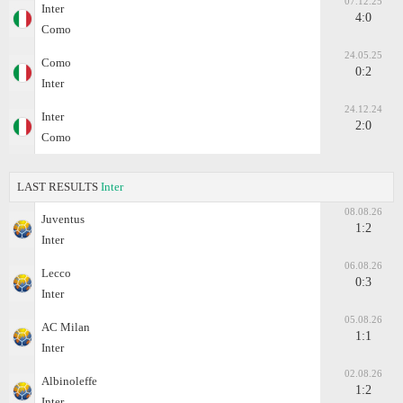
07.12.25
Inter
4:0
Como
24.05.25
Como
0:2
Inter
24.12.24
Inter
2:0
Como
LAST RESULTS
Inter
08.08.26
Juventus
1:2
Inter
06.08.26
Lecco
0:3
Inter
05.08.26
AC Milan
1:1
Inter
02.08.26
Albinoleffe
1:2
Inter