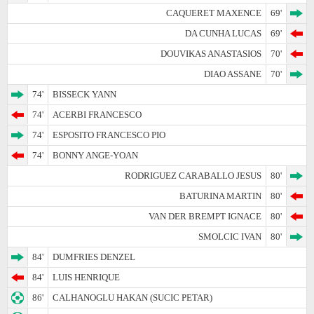
CAQUERET MAXENCE
69'
DA CUNHA LUCAS
69'
DOUVIKAS ANASTASIOS
70'
DIAO ASSANE
70'
74'
BISSECK YANN
74'
ACERBI FRANCESCO
74'
ESPOSITO FRANCESCO PIO
74'
BONNY ANGE-YOAN
RODRIGUEZ CARABALLO JESUS
80'
BATURINA MARTIN
80'
VAN DER BREMPT IGNACE
80'
SMOLCIC IVAN
80'
84'
DUMFRIES DENZEL
84'
LUIS HENRIQUE
86'
CALHANOGLU HAKAN (SUCIC PETAR)