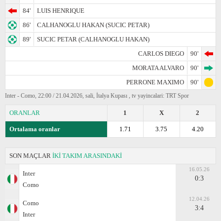
84'
LUIS HENRIQUE
86'
CALHANOGLU HAKAN (SUCIC PETAR)
89'
SUCIC PETAR (CALHANOGLU HAKAN)
CARLOS DIEGO
90'
MORATA ALVARO
90'
PERRONE MAXIMO
90'
Inter - Como, 22:00 / 21.04.2026, sali, İtalya Kupası , tv yayincalari: TRT Spor
ORANLAR
1
X
2
Ortalama oranlar
1.71
3.75
4.20
SON MAÇLAR
İKİ TAKIM ARASINDAKİ
16.05.26
Inter
0:3
Como
12.04.26
Como
3:4
Inter