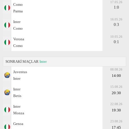
17.05.26
Como
1:0
Parma
16.05.26
Inter
0:3
Como
10.05.26
Verona
0:1
Como
SONRAKİ MAÇLAR
Inter
08.08.26
Juventus
14:00
Inter
15.08.26
Inter
20:30
Betis
22.08.26
Inter
19:30
Monza
23.08.26
Genoa
17:45