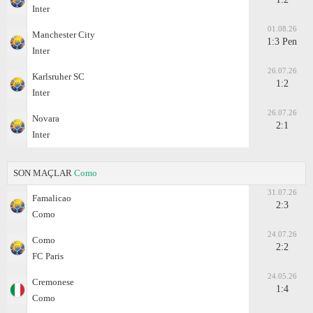
Inter
01.08.26
Manchester City
1:3 Pen
Inter
26.07.26
Karlsruher SC
1:2
Inter
26.07.26
Novara
2:1
Inter
SON MAÇLAR
Como
31.07.26
Famalicao
2:3
Como
24.07.26
Como
2:2
FC Paris
24.05.26
Cremonese
1:4
Como