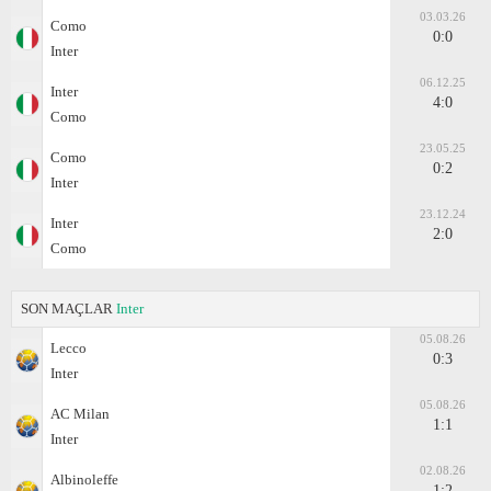
03.03.26
Como
0:0
Inter
06.12.25
Inter
4:0
Como
23.05.25
Como
0:2
Inter
23.12.24
Inter
2:0
Como
SON MAÇLAR
Inter
05.08.26
Lecco
0:3
Inter
05.08.26
AC Milan
1:1
Inter
02.08.26
Albinoleffe
1:2