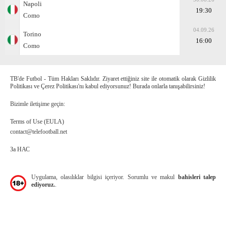
Napoli
19:30
Como
04.09.26
Torino
16:00
Como
TB'de Futbol - Tüm Hakları Saklıdır. Ziyaret ettiğiniz site ile otomatik olarak Gizlilik
Politikası ve Çerez Politikası'nı kabul ediyorsunuz! Burada onlarla tanışabilirsiniz!
Bizimle iletişime geçin:
Terms of Use (EULA)
contact@telefootball.net
За НАС
Uygulama, olasılıklar bilgisi içeriyor. Sorumlu ve makul
bahisleri talep
ediyoruz.
.