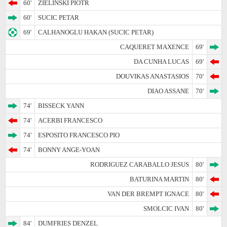
60'
ZIELINSKI PIOTR
60'
SUCIC PETAR
69'
CALHANOGLU HAKAN (SUCIC PETAR)
CAQUERET MAXENCE
69'
DA CUNHA LUCAS
69'
DOUVIKAS ANASTASIOS
70'
DIAO ASSANE
70'
74'
BISSECK YANN
74'
ACERBI FRANCESCO
74'
ESPOSITO FRANCESCO PIO
74'
BONNY ANGE-YOAN
RODRIGUEZ CARABALLO JESUS
80'
BATURINA MARTIN
80'
VAN DER BREMPT IGNACE
80'
SMOLCIC IVAN
80'
84'
DUMFRIES DENZEL