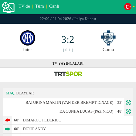
TV'de
|
Tüm
|
Canlı
22:00 / 21.04.2026 / İtalya Kupası
3:2
Inter
Como
[ 0:1 ]
TV YAYINCALARI
MAÇ
OLAYLAR
BATURINA MARTIN (VAN DER BREMPT IGNACE)
32'
DA CUNHA LUCAS (PAZ NICO)
48'
60'
DIMARCO FEDERICO
60'
DIOUF ANDY