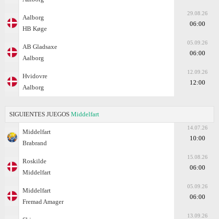
29.08.26
Aalborg
06:00
HB Køge
05.09.26
AB Gladsaxe
06:00
Aalborg
12.09.26
Hvidovre
12:00
Aalborg
SIGUIENTES JUEGOS
Middelfart
14.07.26
Middelfart
10:00
Brabrand
15.08.26
Roskilde
06:00
Middelfart
05.09.26
Middelfart
06:00
Fremad Amager
13.09.26