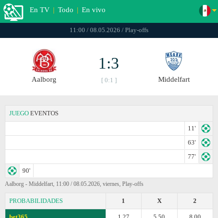
En TV
|
Todo
|
En vivo
11:00 / 08.05.2026 / Play-offs
1:3
Aalborg
Middelfart
[ 0:1 ]
JUEGO
EVENTOS
11'
63'
77'
90'
Aalborg - Middelfart, 11:00 / 08.05.2026, viernes, Play-offs
PROBABILIDADES
1
X
2
bet365
1.27
5.50
8.00