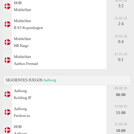
30.05.26
HOB
3:2
Middelfart
23.05.26
Middelfart
2:4
B 93 Kopenhagen
16.05.26
Middelfart
0:4
HB Køge
01.05.26
Middelfart
0:1
Aarhus Fremad
SIGUIENTES JUEGOS
Aalborg
09.08.26
Aalborg
06:00
Kolding IF
14.08.26
Aalborg
11:00
Fredericia
21.08.26
HOB
10:00
Aalborg