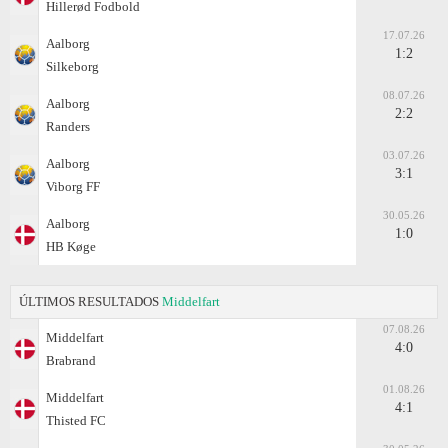
Hillerød Fodbold
17.07.26
Aalborg
1:2
Silkeborg
08.07.26
Aalborg
2:2
Randers
03.07.26
Aalborg
3:1
Viborg FF
30.05.26
Aalborg
1:0
HB Køge
ÚLTIMOS RESULTADOS
Middelfart
07.08.26
Middelfart
4:0
Brabrand
01.08.26
Middelfart
4:1
Thisted FC