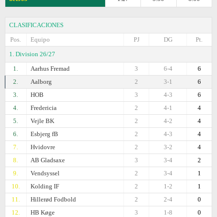
CLASIFICACIONES
Pos.
Equipo
PJ
DG
Pt.
1. Division 26/27
1.
Aarhus Fremad
3
6-4
6
2.
Aalborg
2
3-1
6
3.
HOB
3
4-3
6
4.
Fredericia
2
4-1
4
5.
Vejle BK
2
4-2
4
6.
Esbjerg fB
2
4-3
4
7.
Hvidovre
2
3-2
4
8.
AB Gladsaxe
3
3-4
2
9.
Vendsyssel
2
3-4
1
10.
Kolding IF
2
1-2
1
11.
Hillerød Fodbold
2
2-4
0
12.
HB Køge
3
1-8
0