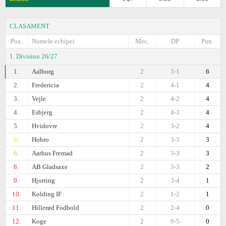
CLASAMENT
Poz.
Numele echipei
Mec.
DP
Pun.
1. Division 26/27
1.
Aalborg
2
3-1
6
2.
Fredericia
2
4-1
4
3.
Vejle
2
4-2
4
4.
Esbjerg
2
4-3
4
5.
Hvidovre
2
3-2
4
6.
Hobro
2
3-3
3
6.
Aarhus Fremad
2
3-3
3
8.
AB Gladsaxe
2
3-3
2
9.
Hjorring
2
3-4
1
10.
Kolding IF
2
1-2
1
11.
Hillerød Fodbold
2
2-4
0
12.
Koge
2
0-5
0