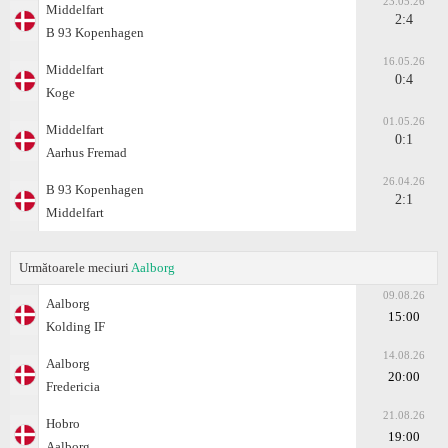
23.05.26
Middelfart
2:4
B 93 Kopenhagen
16.05.26
Middelfart
0:4
Koge
01.05.26
Middelfart
0:1
Aarhus Fremad
26.04.26
B 93 Kopenhagen
2:1
Middelfart
Următoarele meciuri
Aalborg
09.08.26
Aalborg
15:00
Kolding IF
14.08.26
Aalborg
20:00
Fredericia
21.08.26
Hobro
19:00
Aalborg