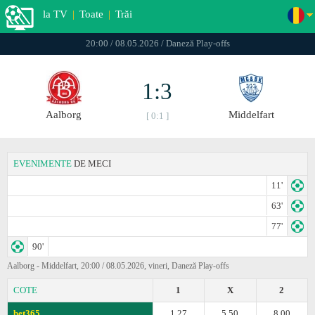
la TV
|
Toate
|
Trăi
20:00 / 08.05.2026 / Daneză Play-offs
1:3
Aalborg
Middelfart
[ 0:1 ]
EVENIMENTE
DE MECI
11'
63'
77'
90'
Aalborg - Middelfart, 20:00 / 08.05.2026, vineri, Daneză Play-offs
COTE
1
X
2
bet365
1.27
5.50
8.00