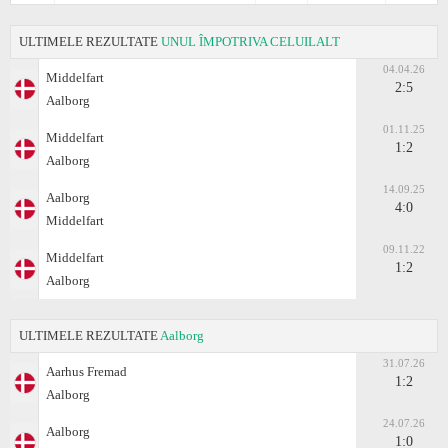
ULTIMELE REZULTATE
UNUL ÎMPOTRIVA CELUILALT
04.04.26
Middelfart
2:5
Aalborg
01.11.25
Middelfart
1:2
Aalborg
14.09.25
Aalborg
4:0
Middelfart
09.11.22
Middelfart
1:2
Aalborg
ULTIMELE REZULTATE
Aalborg
31.07.26
Aarhus Fremad
1:2
Aalborg
24.07.26
Aalborg
1:0