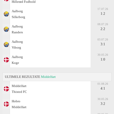
Hillerød Fodbold
17.07.26
Aalborg
1:2
Silkeborg
08.07.26
Aalborg
2:2
Randers
03.07.26
Aalborg
3:1
Viborg
30.05.26
Aalborg
1:0
Koge
ULTIMELE REZULTATE
Middelfart
01.08.26
Middelfart
4:1
Thisted FC
30.05.26
Hobro
3:2
Middelfart