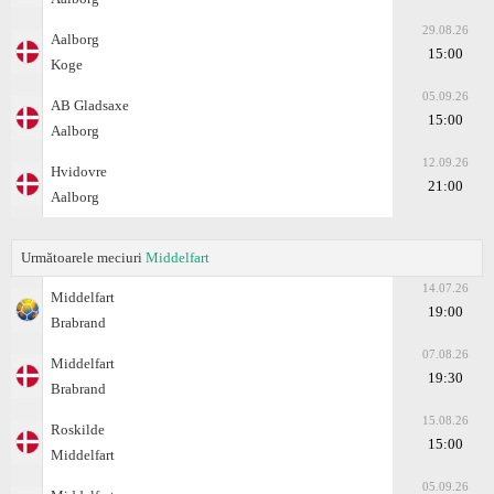
29.08.26
Aalborg
15:00
Koge
05.09.26
AB Gladsaxe
15:00
Aalborg
12.09.26
Hvidovre
21:00
Aalborg
Următoarele meciuri
Middelfart
14.07.26
Middelfart
19:00
Brabrand
07.08.26
Middelfart
19:30
Brabrand
15.08.26
Roskilde
15:00
Middelfart
05.09.26