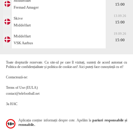
Middelfart
15:00
Fremad Amager
13.09.26
Skive
15:00
Middelfart
19.09.26
Middelfart
15:00
VSK Aarhus
Toate drepturile rezervate. Cu site-ul pe care îl vizitați, sunteți de acord automat cu
Politica de confidențialitate și politica de cookie-uri! Aici puteți face cunoștință cu ei!
Contactează-ne:
Terms of Use (EULA)
contact@telefootball.net
За НАС
Aplicația conține informații despre cote. Apelăm la
pariuri responsabile și
rezonabile.
.