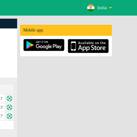
India
Mobile app:
1'
3'
7'