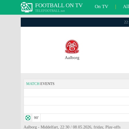
FOOTBALL ON TV
On TV
|
Al
TELEFOOTBALL.net
22:
Aalborg
MATCH
EVENTS
90'
Aalborg - Middelfart, 22:30 / 08.05.2026, friday, Play-offs