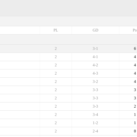
PL
GD
Pt
2
3-1
6
2
4-1
4
2
4-2
4
2
4-3
4
2
3-2
4
2
3-3
3
2
3-3
3
2
3-3
2
2
3-4
1
2
1-2
1
2
2-4
0