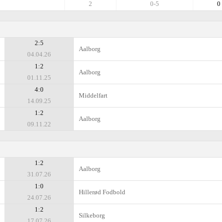
2
0-5
0
2:5
Aalborg
04.04.26
1:2
Aalborg
01.11.25
4:0
Middelfart
14.09.25
1:2
Aalborg
09.11.22
1:2
Aalborg
31.07.26
1:0
Hillerød Fodbold
24.07.26
1:2
Silkeborg
17.07.26