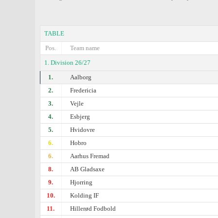
TABLE
Pos.
Team name
1. Division 26/27
1.
Aalborg
2.
Fredericia
3.
Vejle
4.
Esbjerg
5.
Hvidovre
6.
Hobro
6.
Aarhus Fremad
8.
AB Gladsaxe
9.
Hjorring
10.
Kolding IF
11.
Hillerød Fodbold