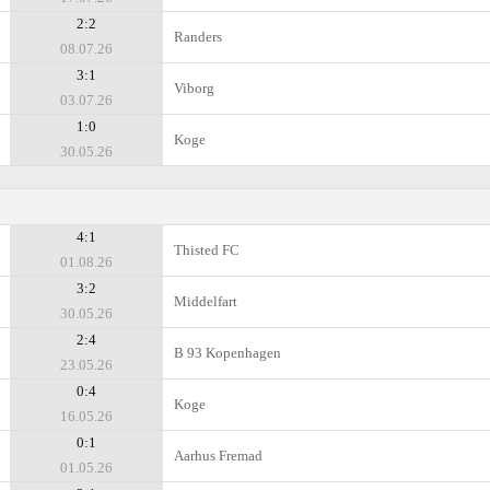
2:2
Randers
08.07.26
3:1
Viborg
03.07.26
1:0
Koge
30.05.26
4:1
Thisted FC
01.08.26
3:2
Middelfart
30.05.26
2:4
B 93 Kopenhagen
23.05.26
0:4
Koge
16.05.26
0:1
Aarhus Fremad
01.05.26