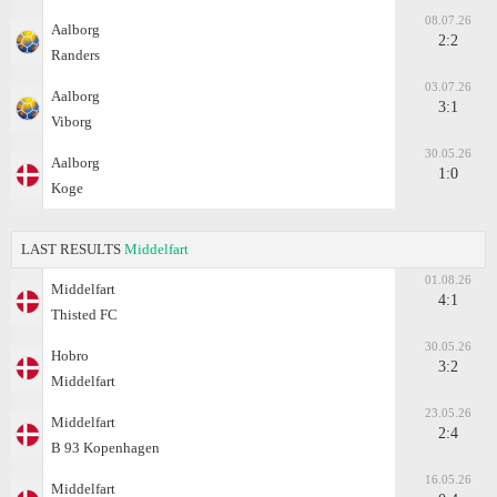
08.07.26
Aalborg
2:2
Randers
03.07.26
Aalborg
3:1
Viborg
30.05.26
Aalborg
1:0
Koge
LAST RESULTS
Middelfart
01.08.26
Middelfart
4:1
Thisted FC
30.05.26
Hobro
3:2
Middelfart
23.05.26
Middelfart
2:4
B 93 Kopenhagen
16.05.26
Middelfart