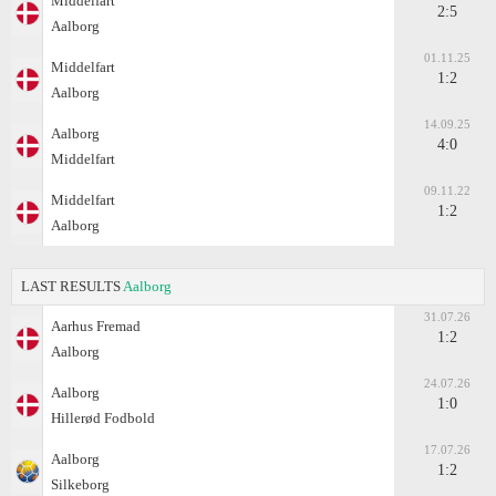
Middelfart
2:5
Aalborg
01.11.25
Middelfart
1:2
Aalborg
14.09.25
Aalborg
4:0
Middelfart
09.11.22
Middelfart
1:2
Aalborg
LAST RESULTS
Aalborg
31.07.26
Aarhus Fremad
1:2
Aalborg
24.07.26
Aalborg
1:0
Hillerød Fodbold
17.07.26
Aalborg
1:2
Silkeborg