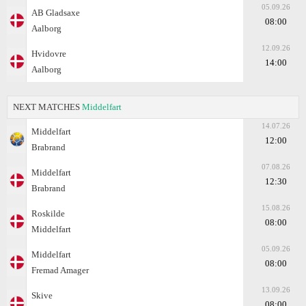
05.09.26
AB Gladsaxe
08:00
Aalborg
12.09.26
Hvidovre
14:00
Aalborg
NEXT MATCHES
Middelfart
14.07.26
Middelfart
12:00
Brabrand
07.08.26
Middelfart
12:30
Brabrand
15.08.26
Roskilde
08:00
Middelfart
05.09.26
Middelfart
08:00
Fremad Amager
13.09.26
Skive
08:00