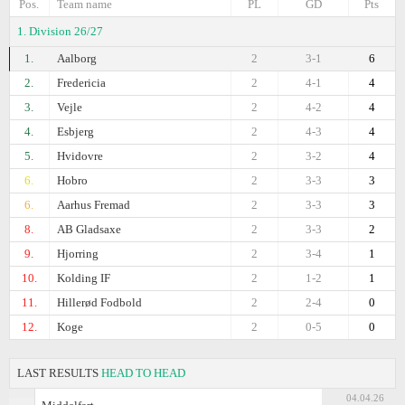
Pos.
Team name
PL
GD
Pts
1. Division 26/27
1.
Aalborg
2
3-1
6
2.
Fredericia
2
4-1
4
3.
Vejle
2
4-2
4
4.
Esbjerg
2
4-3
4
5.
Hvidovre
2
3-2
4
6.
Hobro
2
3-3
3
6.
Aarhus Fremad
2
3-3
3
8.
AB Gladsaxe
2
3-3
2
9.
Hjorring
2
3-4
1
10.
Kolding IF
2
1-2
1
11.
Hillerød Fodbold
2
2-4
0
12.
Koge
2
0-5
0
LAST RESULTS
HEAD TO HEAD
04.04.26