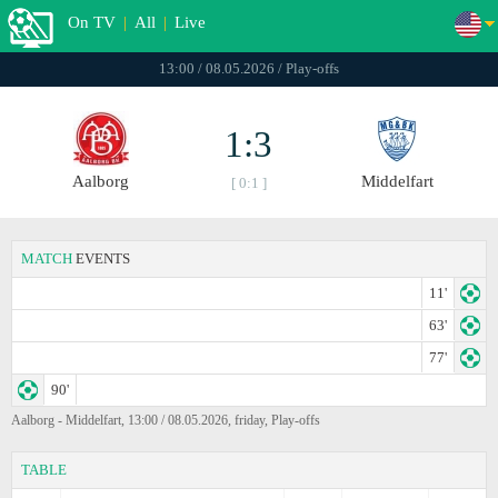
On TV
|
All
|
Live
13:00 / 08.05.2026 / Play-offs
1:3
Aalborg
Middelfart
[ 0:1 ]
MATCH
EVENTS
11'
63'
77'
90'
Aalborg - Middelfart, 13:00 / 08.05.2026, friday, Play-offs
TABLE