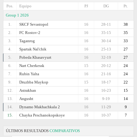
Pos.
Equipo
PJ
DG
Pt.
Group 1 2026
1.
SKCF Sevastopol
16
28-11
38
2.
FC Rostov-2
16
35-15
35
3.
Taganrog
16
30-14
33
4.
Spartak Nal'chik
16
25-13
27
5.
Pobeda Khasavyurt
16
32-19
27
6.
Nart Cherkessk
15
20-12
24
7.
Rubin Yalta
16
21-16
24
9.
Druzhba Maykop
15
18-17
22
12.
Astrakhan
16
16-23
15
13.
Angusht
16
9-19
14
14.
Dynamo Makhachkala 2
16
11-29
9
15.
Chayka Peschanokopskoye
16
10-37
7
ÚLTIMOS RESULTADOS
COMPARATIVOS