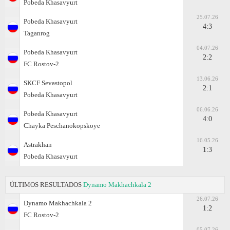
Pobeda Khasavyurt
25.07.26
Pobeda Khasavyurt
4:3
Taganrog
04.07.26
Pobeda Khasavyurt
2:2
FC Rostov-2
13.06.26
SKCF Sevastopol
2:1
Pobeda Khasavyurt
06.06.26
Pobeda Khasavyurt
4:0
Chayka Peschanokopskoye
16.05.26
Astrakhan
1:3
Pobeda Khasavyurt
ÚLTIMOS RESULTADOS
Dynamo Makhachkala 2
26.07.26
Dynamo Makhachkala 2
1:2
FC Rostov-2
05.07.26