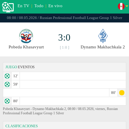
En TV
|
Todo
|
En vivo
08:00 / 08.05.2026 / Russian Professional Football League Group 1 Silver
3:0
Pobeda Khasavyurt
Dynamo Makhachkala 2
[ 1:0 ]
JUEGO
EVENTOS
12'
59'
80'
80'
Pobeda Khasavyurt - Dynamo Makhachkala 2, 08:00 / 08.05.2026, viernes, Russian
Professional Football League Group 1 Silver
CLASIFICACIONES