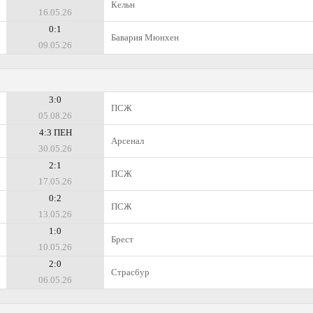
Кельн
16.05.26
0:1
Бавария Мюнхен
09.05.26
3:0
ПСЖ
05.08.26
4:3 ПЕН
Арсенал
30.05.26
2:1
ПСЖ
17.05.26
0:2
ПСЖ
13.05.26
1:0
Брест
10.05.26
2:0
Страсбур
06.05.26