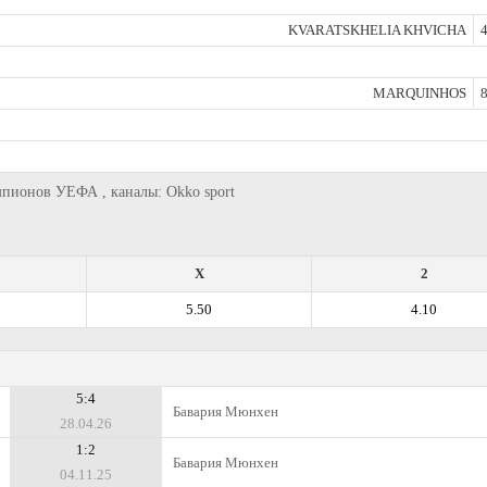
KVARATSKHELIA KHVICHA
4
MARQUINHOS
8
емпионов УЕФА , каналы: Okko sport
X
2
5.50
4.10
5:4
Бавария Мюнхен
28.04.26
1:2
Бавария Мюнхен
04.11.25