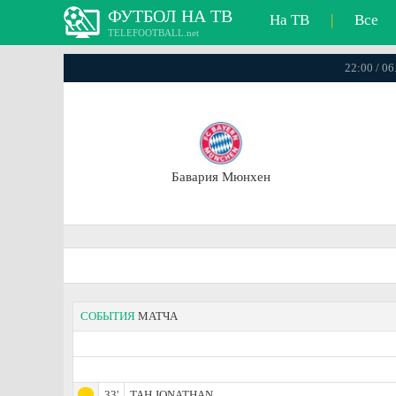
ФУТБОЛ НА ТВ
На ТВ
|
Все
TELEFOOTBALL.net
22:00 / 0
Бавария Мюнхен
СОБЫТИЯ
МАТЧА
33'
TAH JONATHAN