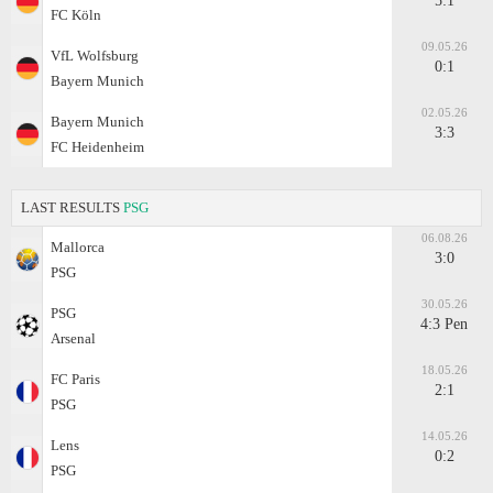
5:1
FC Köln
09.05.26
VfL Wolfsburg
0:1
Bayern Munich
02.05.26
Bayern Munich
3:3
FC Heidenheim
LAST RESULTS
PSG
06.08.26
Mallorca
3:0
PSG
30.05.26
PSG
4:3 Pen
Arsenal
18.05.26
FC Paris
2:1
PSG
14.05.26
Lens
0:2
PSG