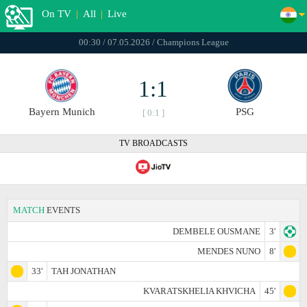
On TV
|
All
|
Live
00:30 / 07.05.2026 / Champions League
1:1
Bayern Munich
PSG
[ 0:1 ]
TV BROADCASTS
MATCH
EVENTS
DEMBELE OUSMANE
3'
MENDES NUNO
8'
33'
TAH JONATHAN
KVARATSKHELIA KHVICHA
45'