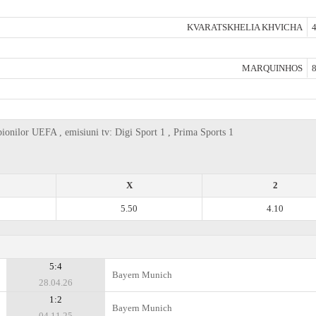
KVARATSKHELIA KHVICHA
4
MARQUINHOS
8
onilor UEFA , emisiuni tv: Digi Sport 1 , Prima Sports 1
X
2
5.50
4.10
5:4
Bayern Munich
28.04.26
1:2
Bayern Munich
04.11.25