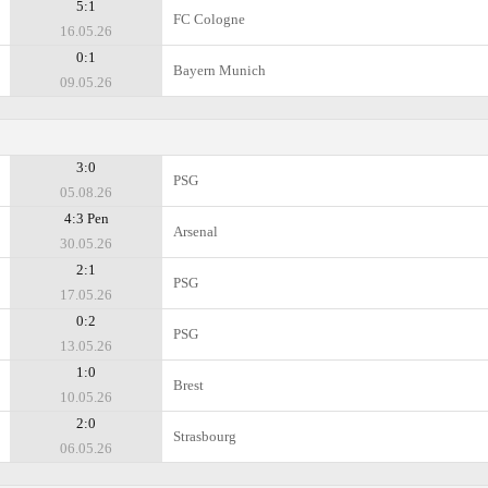
5:1
FC Cologne
16.05.26
0:1
Bayern Munich
09.05.26
3:0
PSG
05.08.26
4:3 Pen
Arsenal
30.05.26
2:1
PSG
17.05.26
0:2
PSG
13.05.26
1:0
Brest
10.05.26
2:0
Strasbourg
06.05.26