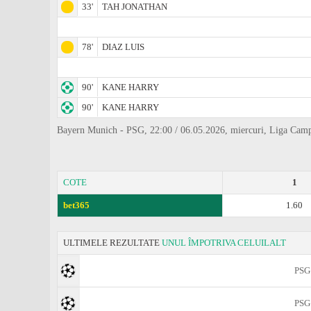
33'
TAH JONATHAN
78'
DIAZ LUIS
90'
KANE HARRY
90'
KANE HARRY
Bayern Munich - PSG, 22:00 / 06.05.2026, miercuri, Liga Campi
COTE
1
bet365
1.60
ULTIMELE REZULTATE
UNUL ÎMPOTRIVA CELUILALT
PSG
PSG