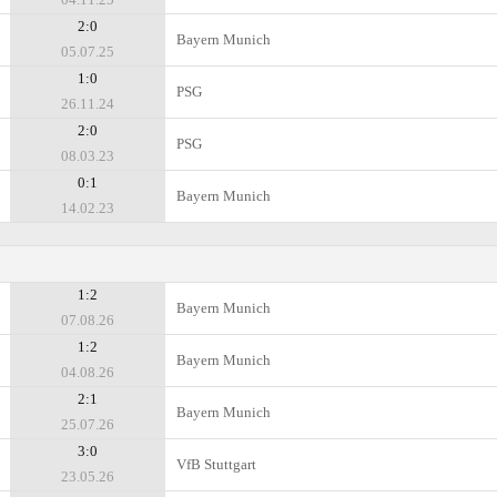
2:0
Bayern Munich
05.07.25
1:0
PSG
26.11.24
2:0
PSG
08.03.23
0:1
Bayern Munich
14.02.23
1:2
Bayern Munich
07.08.26
1:2
Bayern Munich
04.08.26
2:1
Bayern Munich
25.07.26
3:0
VfB Stuttgart
23.05.26