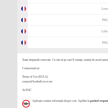
Lens
PSG
Lille
PSG
Toate drepturile rezervate. Cu site-ul pe care îl vizitați, sunteți de acord auto
Contactează-ne:
Terms of Use (EULA)
contact@football-on-tv.net
За НАС
Aplicația conține informații despre cote. Apelăm la
pariuri respons