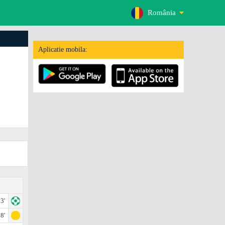
România
Aplicatie mobila:
3'
8'