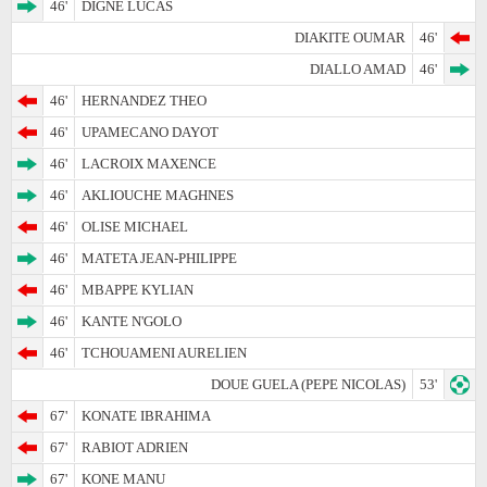
46'
DIGNE LUCAS
DIAKITE OUMAR
46'
DIALLO AMAD
46'
46'
HERNANDEZ THEO
46'
UPAMECANO DAYOT
46'
LACROIX MAXENCE
46'
AKLIOUCHE MAGHNES
46'
OLISE MICHAEL
46'
MATETA JEAN-PHILIPPE
46'
MBAPPE KYLIAN
46'
KANTE N'GOLO
46'
TCHOUAMENI AURELIEN
DOUE GUELA (PEPE NICOLAS)
53'
67'
KONATE IBRAHIMA
67'
RABIOT ADRIEN
67'
KONE MANU