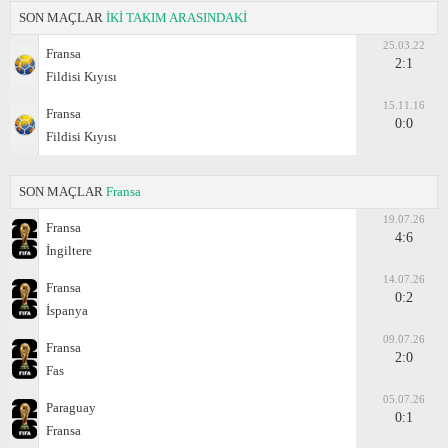
SON MAÇLAR
İKİ TAKIM ARASINDAKİ
25.03.22
Fransa
2:1
Fildisi Kıyısı
15.11.16
Fransa
0:0
Fildisi Kıyısı
SON MAÇLAR
Fransa
19.07.26
Fransa
4:6
İngiltere
14.07.26
Fransa
0:2
İspanya
09.07.26
Fransa
2:0
Fas
05.07.26
Paraguay
0:1
Fransa