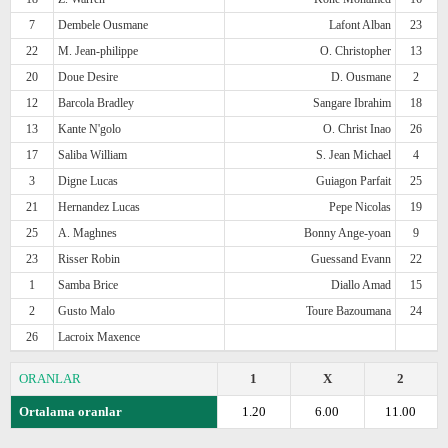
7
Dembele Ousmane
Lafont Alban
23
22
M. Jean-philippe
O. Christopher
13
20
Doue Desire
D. Ousmane
2
12
Barcola Bradley
Sangare Ibrahim
18
13
Kante N'golo
O. Christ Inao
26
17
Saliba William
S. Jean Michael
4
3
Digne Lucas
Guiagon Parfait
25
21
Hernandez Lucas
Pepe Nicolas
19
25
A. Maghnes
Bonny Ange-yoan
9
23
Risser Robin
Guessand Evann
22
1
Samba Brice
Diallo Amad
15
2
Gusto Malo
Toure Bazoumana
24
26
Lacroix Maxence
ORANLAR
1
X
2
Ortalama oranlar
1.20
6.00
11.00