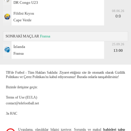
DR Congo U23
08.06.26
Fildisi Kıyısı
0:0
Cape Verde
SONRAKİ MAÇLAR
Fransa
25.09.26
İzlanda
13:00
Fransa
TB'de Futbol - Tüm Hakları Saklıdır. Ziyaret ettiğiniz site ile otomatik olarak Gizlilik
Politikası ve Çerez Politikası'nı kabul ediyorsunuz! Burada onlarla tanışabilirsiniz!
Bizimle iletişime geçin:
Terms of Use (EULA)
contact@telefootball.net
За НАС
Uygulama, olasılıklar bilgisi içeriyor. Sorumlu ve makul
bahisleri talep