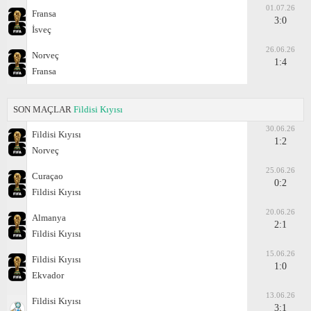
01.07.26
Fransa
3:0
İsveç
26.06.26
Norveç
1:4
Fransa
SON MAÇLAR
Fildisi Kıyısı
30.06.26
Fildisi Kıyısı
1:2
Norveç
25.06.26
Curaçao
0:2
Fildisi Kıyısı
20.06.26
Almanya
2:1
Fildisi Kıyısı
15.06.26
Fildisi Kıyısı
1:0
Ekvador
13.06.26
Fildisi Kıyısı
3:1