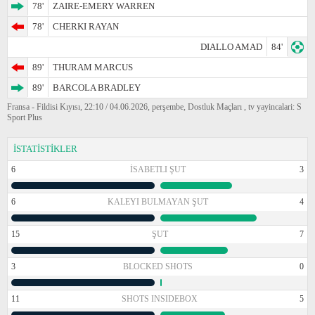
78'
ZAIRE-EMERY WARREN
78'
CHERKI RAYAN
DIALLO AMAD
84'
89'
THURAM MARCUS
89'
BARCOLA BRADLEY
Fransa - Fildisi Kıyısı, 22:10 / 04.06.2026, perşembe, Dostluk Maçları , tv yayincalari: S
Sport Plus
İSTATİSTİKLER
6
İSABETLI ŞUT
3
6
KALEYI BULMAYAN ŞUT
4
15
ŞUT
7
3
BLOCKED SHOTS
0
11
SHOTS INSIDEBOX
5