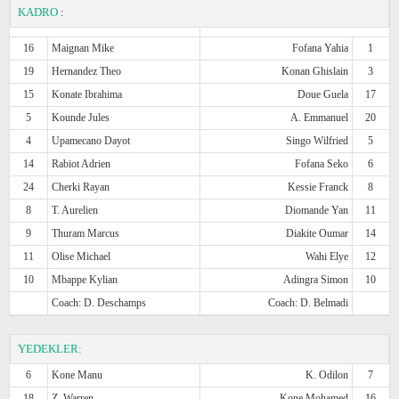
KADRO
:
16
Maignan Mike
Fofana Yahia
1
19
Hernandez Theo
Konan Ghislain
3
15
Konate Ibrahima
Doue Guela
17
5
Kounde Jules
A. Emmanuel
20
4
Upamecano Dayot
Singo Wilfried
5
14
Rabiot Adrien
Fofana Seko
6
24
Cherki Rayan
Kessie Franck
8
8
T. Aurelien
Diomande Yan
11
9
Thuram Marcus
Diakite Oumar
14
11
Olise Michael
Wahi Elye
12
10
Mbappe Kylian
Adingra Simon
10
Coach: D. Deschamps
Coach: D. Belmadi
YEDEKLER:
6
Kone Manu
K. Odilon
7
18
Z. Warren
Kone Mohamed
16