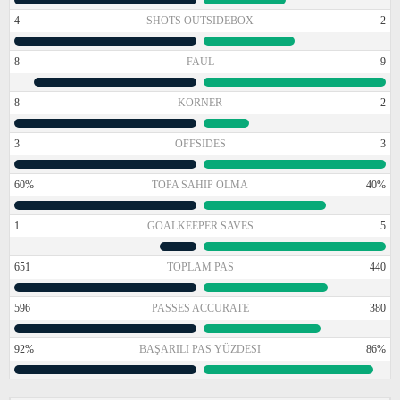
4
SHOTS OUTSIDEBOX
2
8
FAUL
9
8
KORNER
2
3
OFFSIDES
3
60%
TOPA SAHIP OLMA
40%
1
GOALKEEPER SAVES
5
651
TOPLAM PAS
440
596
PASSES ACCURATE
380
92%
BAŞARILI PAS YÜZDESI
86%