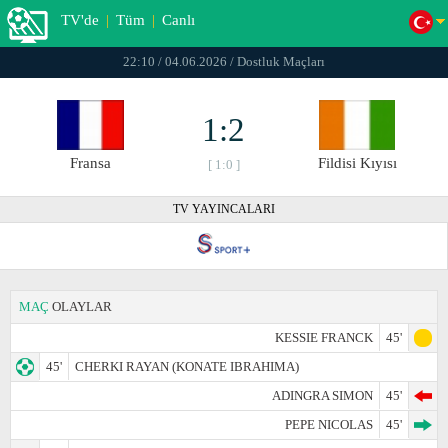
TV'de
|
Tüm
|
Canlı
22:10 / 04.06.2026 / Dostluk Maçları
1:2
Fransa
Fildisi Kıyısı
[ 1:0 ]
TV YAYINCALARI
MAÇ
OLAYLAR
KESSIE FRANCK
45'
45'
CHERKI RAYAN (KONATE IBRAHIMA)
ADINGRA SIMON
45'
PEPE NICOLAS
45'