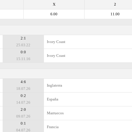
X
2
6.00
11.00
2:1
Ivory Coast
25.03.22
0:0
Ivory Coast
15.11.16
4:6
Inglaterra
18.07.26
0:2
España
14.07.26
2:0
Marruecos
09.07.26
0:1
Francia
04.07.26