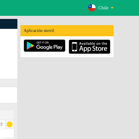
Chile
Aplicación movil:
5'