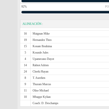
92%
PO
ALINEACIÓN
:
16
Maignan Mike
19
Hernandez Theo
15
Konate Ibrahima
5
Kounde Jules
4
Upamecano Dayot
14
Rabiot Adrien
24
Cherki Rayan
8
T. Aurelien
9
Thuram Marcus
11
Olise Michael
10
Mbappe Kylian
Coach: D. Deschamps