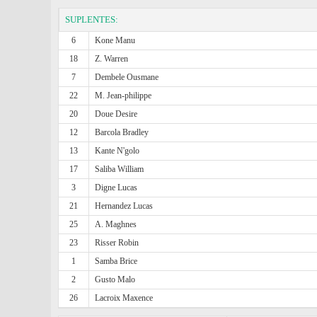
SUPLENTES:
6
Kone Manu
18
Z. Warren
7
Dembele Ousmane
22
M. Jean-philippe
20
Doue Desire
12
Barcola Bradley
13
Kante N'golo
17
Saliba William
3
Digne Lucas
21
Hernandez Lucas
25
A. Maghnes
23
Risser Robin
1
Samba Brice
2
Gusto Malo
26
Lacroix Maxence