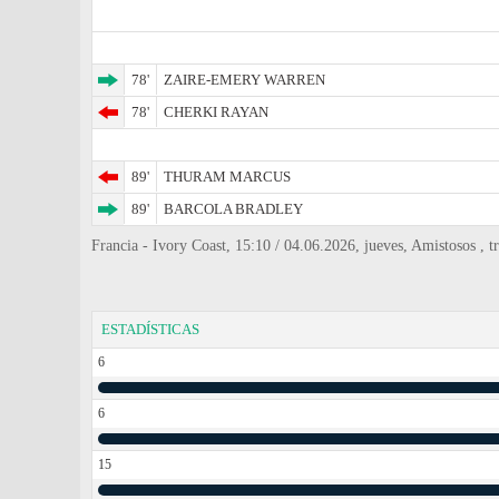
78'
ZAIRE-EMERY WARREN
78'
CHERKI RAYAN
89'
THURAM MARCUS
89'
BARCOLA BRADLEY
Francia - Ivory Coast, 15:10 / 04.06.2026, jueves, Amistosos ,
ESTADÍSTICAS
6
6
15