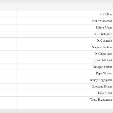
K. Odilon
Kone Mohamed
Lafont Alban
O. Christopher
D. Ousmane
Sangare Ibrahim
O. Christ Inao
S. Jean Michael
Guiagon Parfait
Pepe Nicolas
Bonny Ange-yoan
Guessand Evann
Diallo Amad
Toure Bazoumana