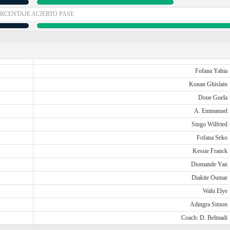
RCENTAJE ACIERTO PASE
Fofana Yahia
Konan Ghislain
Doue Guela
A. Emmanuel
Singo Wilfried
Fofana Seko
Kessie Franck
Diomande Yan
Diakite Oumar
Wahi Elye
Adingra Simon
Coach: D. Belmadi