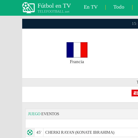
Fútbol en TV
En TV
|
Todo
|
TELEFOOTBALL.net
15:
Francia
JUEGO
EVENTOS
45'
CHERKI RAYAN (KONATE IBRAHIMA)