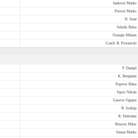
Jankovic Marko
Perovic Marko
H. Sead
Sekulic Balsa
Osmajic Milutin
Coach: R. Prosinecki
P. Danijel
K. Benjamin
Popovic Balsa
Sipcic Nikola
Gasevic Ognjen
R. Andrija
R. Slobodan
Brnovic Milos
Simun Marko