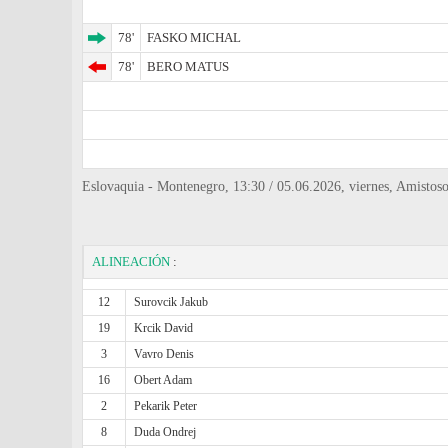
78'
FASKO MICHAL
78'
BERO MATUS
Eslovaquia - Montenegro, 13:30 / 05.06.2026, viernes, Amistoso
ALINEACIÓN
:
12
Surovcik Jakub
19
Krcik David
3
Vavro Denis
16
Obert Adam
2
Pekarik Peter
8
Duda Ondrej