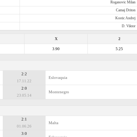
Roganovic Milan
Camaj Driton
Kostic Andrej
D. Viktor
X
2
3.90
5.25
2:2
Eslovaquia
17.11.22
2:0
Montenegro
23.05.14
2:1
Malta
01.06.26
3:0