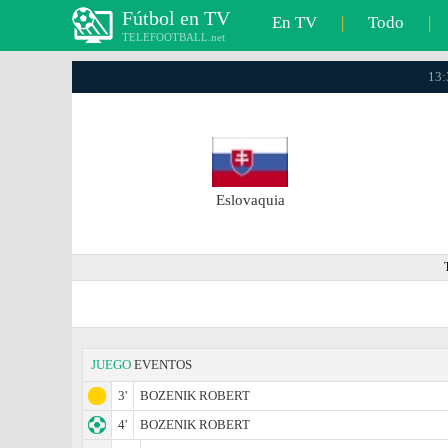
Fútbol en TV
En TV
|
Todo
|
TELEFOOTBALL.net
13:
Eslovaquia
JUEGO
EVENTOS
3'
BOZENIK ROBERT
4'
BOZENIK ROBERT