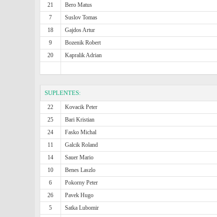
21
Bero Matus
7
Suslov Tomas
18
Gajdos Artur
9
Bozenik Robert
20
Kapralik Adrian
SUPLENTES:
22
Kovacik Peter
25
Bari Kristian
24
Fasko Michal
11
Galcik Roland
14
Sauer Mario
10
Benes Laszlo
6
Pokorny Peter
26
Pavek Hugo
5
Satka Lubomir