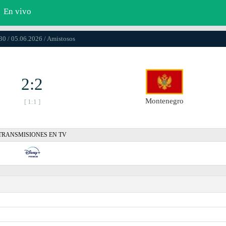
En vivo
30 / 05.06.2026 / Amistosos
2:2
Montenegro
[ 1:1 ]
TRANSMISIONES EN TV