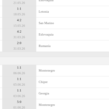
Eslovaquia
21.05.26
1:1
Letonia
18.05.26
4:2
San Marino
15.05.26
4:2
Eslovaquia
31.03.26
2:0
Rumanía
31.03.26
1:1
Montenegro
06.06.26
1:1
Chipre
05.06.26
1:1
Georgia
03.06.26
5:0
Montenegro
01.06.26