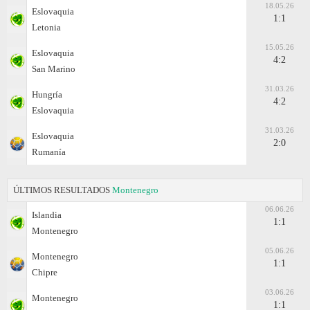
18.05.26
Eslovaquia
1:1
Letonia
15.05.26
Eslovaquia
4:2
San Marino
31.03.26
Hungría
4:2
Eslovaquia
31.03.26
Eslovaquia
2:0
Rumanía
ÚLTIMOS RESULTADOS
Montenegro
06.06.26
Islandia
1:1
Montenegro
05.06.26
Montenegro
1:1
Chipre
03.06.26
Montenegro
1:1