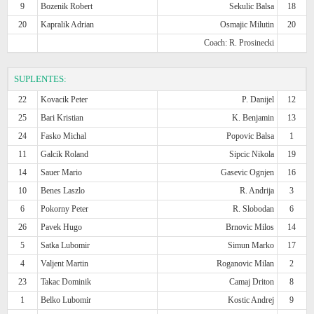
9
Bozenik Robert
Sekulic Balsa
18
20
Kapralik Adrian
Osmajic Milutin
20
Coach: R. Prosinecki
SUPLENTES:
22
Kovacik Peter
P. Danijel
12
25
Bari Kristian
K. Benjamin
13
24
Fasko Michal
Popovic Balsa
1
11
Galcik Roland
Sipcic Nikola
19
14
Sauer Mario
Gasevic Ognjen
16
10
Benes Laszlo
R. Andrija
3
6
Pokorny Peter
R. Slobodan
6
26
Pavek Hugo
Brnovic Milos
14
5
Satka Lubomir
Simun Marko
17
4
Valjent Martin
Roganovic Milan
2
23
Takac Dominik
Camaj Driton
8
1
Belko Lubomir
Kostic Andrej
9