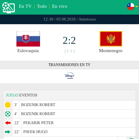
En TV
|
Todo
|
En vivo
12:30 / 05.06.2026 / Amistosos
2:2
Eslovaquia
Montenegro
[ 1:1 ]
TRANSMISIONES EN TV
JUEGO
EVENTOS
3'
BOZENIK ROBERT
4'
BOZENIK ROBERT
22'
PEKARIK PETER
22'
PAVEK HUGO