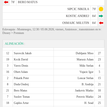
78'
BERO MATUS
SIPCIC NIKOLA
79'
KOSTIC ANDREJ
84'
OSMAJIC MILUTIN
84'
Eslovaquia - Montenegro, 12:30 / 05.06.2026, viernes, Amistosos , transmisiones en tv:
Disney + Premium
ALINEACIÓN
:
12
Surovcik Jakub
Dubljanic Miso
27
19
Krcik David
Marusic Adam
23
3
Vavro Denis
Milic Stefan
4
16
Obert Adam
Vujacic Igor
5
2
Pekarik Peter
Loncar Stefan
15
8
Duda Ondrej
B. Andrija
21
21
Bero Matus
Jankovic Marko
10
7
Suslov Tomas
Perovic Marko
24
18
Gajdos Artur
H. Sead
25