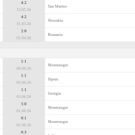
4:2
San Marino
15.05.26
4:2
Slowakia
31.03.26
2:0
Rumania
01.04.26
1:1
Montenegro
06.06.26
1:1
Siprus
05.06.26
1:1
Georgia
03.06.26
5:0
Montenegro
01.06.26
0:1
Montenegro
01.06.26
0:3