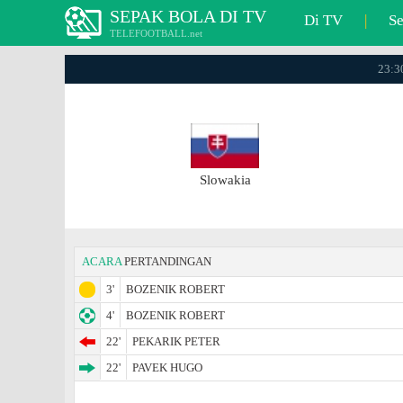
SEPAK BOLA DI TV
Di TV
|
S
TELEFOOTBALL.net
23:30
Slowakia
ACARA
PERTANDINGAN
3'
BOZENIK ROBERT
4'
BOZENIK ROBERT
22'
PEKARIK PETER
22'
PAVEK HUGO