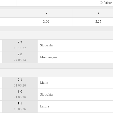
D. Viktor
X
2
3.90
5.25
2:2
Slowakia
18.11.22
2:0
Montenegro
24.05.14
2:1
Malta
01.06.26
3:0
Slowakia
21.05.26
1:1
Latvia
18.05.26