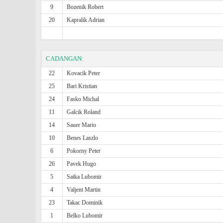
9
Bozenik Robert
20
Kapralik Adrian
CADANGAN:
22
Kovacik Peter
25
Bari Kristian
24
Fasko Michal
11
Galcik Roland
14
Sauer Mario
10
Benes Laszlo
6
Pokorny Peter
26
Pavek Hugo
5
Satka Lubomir
4
Valjent Martin
23
Takac Dominik
1
Belko Lubomir