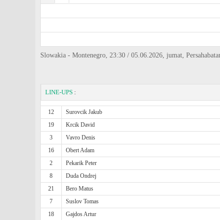
Slowakia - Montenegro, 23:30 / 05.06.2026, jumat, Persahabata
LINE-UPS
:
12
Surovcik Jakub
19
Krcik David
3
Vavro Denis
16
Obert Adam
2
Pekarik Peter
8
Duda Ondrej
21
Bero Matus
7
Suslov Tomas
18
Gajdos Artur