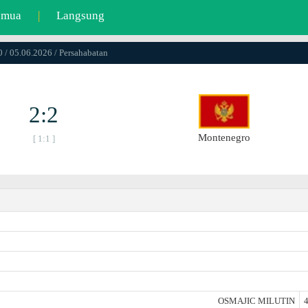
emua
|
Langsung
 / 05.06.2026 / Persahabatan
2:2
Montenegro
[ 1:1 ]
OSMAJIC MILUTIN
4