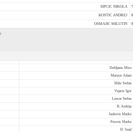
SIPCIC NIKOLA
7
KOSTIC ANDREJ
8
OSMAJIC MILUTIN
8
n
Dubljanic Miso
Marusic Adam
Milic Stefan
Vujacic Igor
Loncar Stefan
B. Andrija
Jankovic Marko
Perovic Marko
H. Sead