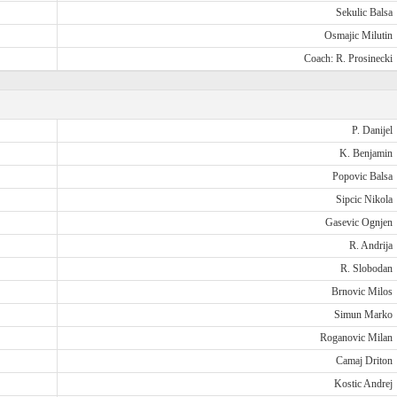
Sekulic Balsa
Osmajic Milutin
Coach: R. Prosinecki
P. Danijel
K. Benjamin
Popovic Balsa
Sipcic Nikola
Gasevic Ognjen
R. Andrija
R. Slobodan
Brnovic Milos
Simun Marko
Roganovic Milan
Camaj Driton
Kostic Andrej