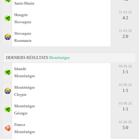
Saint-Marin
31.03.26
Hongrie
4:2
Slovaquie
31.03.26
Slovaquie
2:0
Roumanie
DERNIERS RÉSULTATS
Monténégro
06.06.26
Islande
1:1
Monténégro
05.06.26
Monténégro
1:1
Chypre
03.06.26
Monténégro
1:1
Géorgie
01.06.26
France
5:0
Monténégro