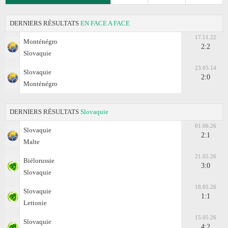
DERNIERS RÉSULTATS
EN FACE A FACE
17.11.22
Monténégro
2:2
Slovaquie
23.05.14
Slovaquie
2:0
Monténégro
DERNIERS RÉSULTATS
Slovaquie
01.06.26
Slovaquie
2:1
Malte
21.05.26
Biélorussie
3:0
Slovaquie
18.05.26
Slovaquie
1:1
Lettonie
15.05.26
Slovaquie
4:2