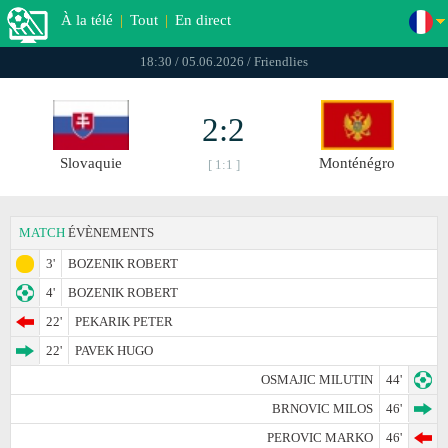
À la télé
|
Tout
|
En direct
18:30 / 05.06.2026 / Friendlies
2:2
Slovaquie
Monténégro
[ 1:1 ]
MATCH
ÉVÈNEMENTS
3'
BOZENIK ROBERT
4'
BOZENIK ROBERT
22'
PEKARIK PETER
22'
PAVEK HUGO
OSMAJIC MILUTIN
44'
BRNOVIC MILOS
46'
PEROVIC MARKO
46'