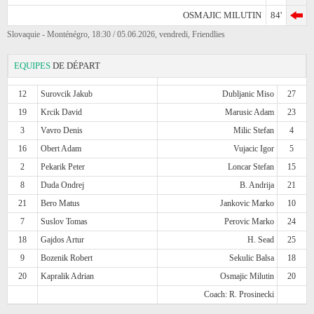
OSMAJIC MILUTIN
84'
Slovaquie - Monténégro, 18:30 / 05.06.2026, vendredi, Friendlies
EQUIPES
DE DÉPART
12
Surovcik Jakub
Dubljanic Miso
27
19
Krcik David
Marusic Adam
23
3
Vavro Denis
Milic Stefan
4
16
Obert Adam
Vujacic Igor
5
2
Pekarik Peter
Loncar Stefan
15
8
Duda Ondrej
B. Andrija
21
21
Bero Matus
Jankovic Marko
10
7
Suslov Tomas
Perovic Marko
24
18
Gajdos Artur
H. Sead
25
9
Bozenik Robert
Sekulic Balsa
18
20
Kapralik Adrian
Osmajic Milutin
20
Coach: R. Prosinecki