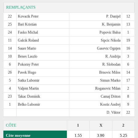
REMPLAÇANTS
22
Kovacik Peter
P. Danijel
12
25
Bari Kristian
K. Benjamin
13
24
Fasko Michal
Popovic Balsa
1
11
Galcik Roland
Sipcic Nikola
19
14
Sauer Mario
Gasevic Ognjen
16
10
Benes Laszlo
R. Andrija
3
6
Pokorny Peter
R. Slobodan
6
26
Pavek Hugo
Brnovic Milos
14
5
Satka Lubomir
Simun Marko
17
4
Valjent Martin
Roganovic Milan
2
23
Takac Dominik
Camaj Driton
8
1
Belko Lubomir
Kostic Andrej
9
D. Viktor
22
CÔTE
1
X
2
Côte moyenne
1.55
3.90
5.25