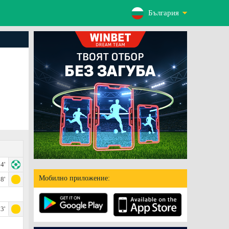
България
4'
Мобилно приложение:
8'
3'