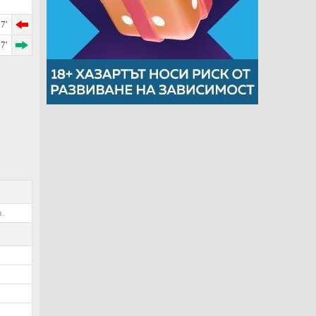
7'
7'
.
7
9
7
5