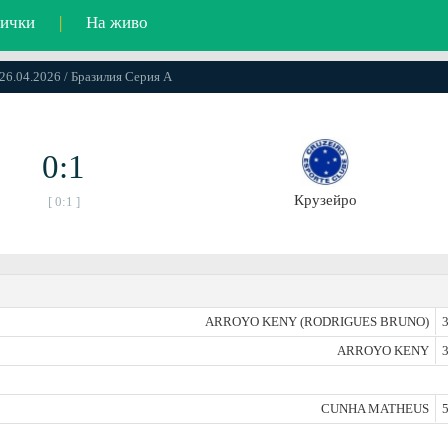
ички
|
На живо
 26.04.2026 / Бразилия Серия А
0:1
Крузейро
[ 0:1 ]
ARROYO KENY (RODRIGUES BRUNO)
3
ARROYO KENY
3
CUNHA MATHEUS
5