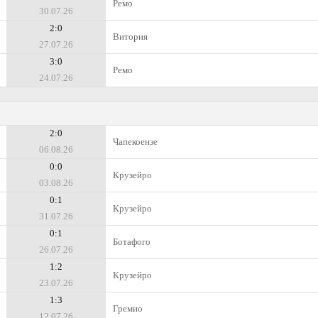
Ремо
30.07.26
2:0
Витория
27.07.26
3:0
Ремо
24.07.26
2:0
Чапекоензе
06.08.26
0:0
Крузейро
03.08.26
0:1
Крузейро
31.07.26
0:1
Ботафого
26.07.26
1:2
Крузейро
23.07.26
1:3
Гремио
12.07.26