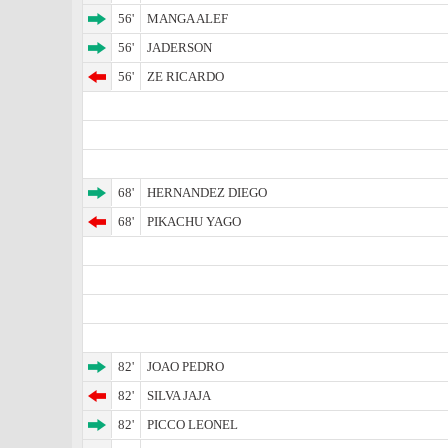
56'
MANGA ALEF
56'
JADERSON
56'
ZE RICARDO
68'
HERNANDEZ DIEGO
68'
PIKACHU YAGO
82'
JOAO PEDRO
82'
SILVA JAJA
82'
PICCO LEONEL