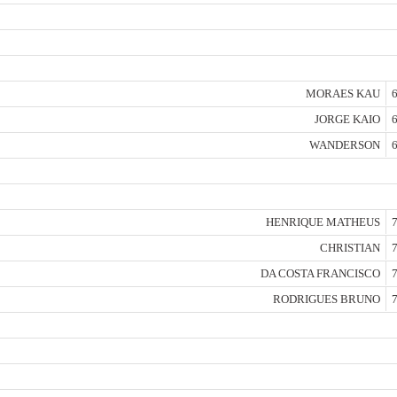
MORAES KAU
6
JORGE KAIO
6
WANDERSON
6
HENRIQUE MATHEUS
7
CHRISTIAN
7
DA COSTA FRANCISCO
7
RODRIGUES BRUNO
7