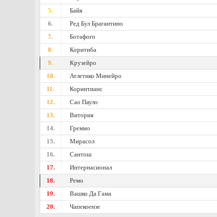
5.
Байя
6.
Ред Бул Брагантино
7.
Ботафого
8.
Коритиба
9.
Крузейро
10.
Атлетико Минейро
11.
Коринтианс
12.
Сао Пауло
13.
Витория
14.
Гремио
15.
Мирасол
16.
Сантош
17.
Интернасионал
18.
Ремо
19.
Вашко Да Гама
20.
Чапекоензе