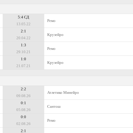
5:4 СД
Ремо
13.05.22
2:1
Крузейро
20.04.22
1:3
Ремо
29.10.21
1:0
Крузейро
21.07.21
2:2
Атлетико Минейро
09.08.26
0:1
Сантош
05.08.26
0:0
Ремо
02.08.26
2:1