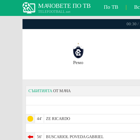
МАЧОВЕТЕ ПО ТВ
По ТВ
|
Вс
TELEFOOTBALL.net
00:30 /
Ремо
СЪБИТИЯТА
ОТ МАЧА
44'
ZE RICARDO
56'
BUSCARIOL POVEDA GABRIEL