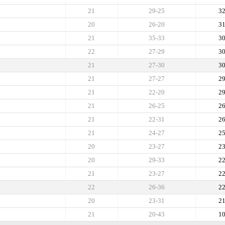
21
29-25
3
20
26-20
3
21
35-33
3
22
27-29
3
21
27-30
3
21
27-27
2
21
22-20
2
21
26-25
2
21
22-31
2
21
24-27
2
20
23-27
2
20
29-33
2
21
23-27
2
22
26-36
2
20
23-31
2
21
20-43
1