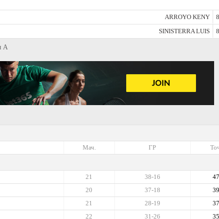
ARROYO KENY
8
SINISTERRA LUIS
8
я А
Мач.
ГР
Точ
21
38-16
4
20
37-18
3
21
28-19
3
22
31-26
3