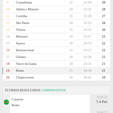
9.
Corinthians
21
22-20
29
10.
Atlético Mineiro
20
25-25
28
11.
Coritiba
21
25-28
27
12.
São Paulo
20
25-23
26
13.
Vitória
21
22-31
26
14.
Mirassol
20
23-27
23
15.
Santos
20
29-33
22
16.
Internacional
21
23-27
22
17.
Grêmio
20
22-26
22
18.
Vasco da Gama
20
23-31
21
19.
Remo
21
24-34
21
20.
Chapecoense
20
19-41
10
ÚLTIMOS RESULTADOS
COMPARATIVOS
12.05.22
Cruzeiro
5:4 Pen
Remo
19.04.22