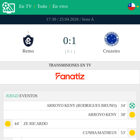
En TV
|
Todo
|
En vivo
17:30 / 25.04.2026 / Serie A
0:1
Remo
Cruzeiro
[ 0:1 ]
TRANSMISIONES EN TV
JUEGO
EVENTOS
ARROYO KENY (RODRIGUES BRUNO)
34'
ARROYO KENY
38'
44'
ZE RICARDO
CUNHA MATHEUS
53'