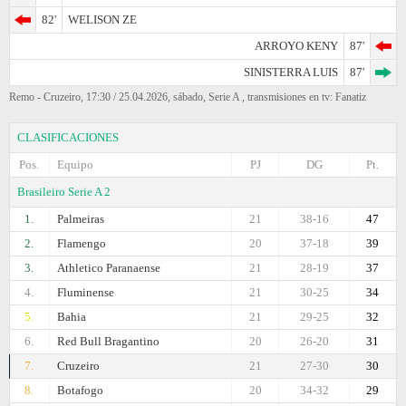
82'
WELISON ZE
ARROYO KENY
87'
SINISTERRA LUIS
87'
Remo - Cruzeiro, 17:30 / 25.04.2026, sábado, Serie A , transmisiones en tv: Fanatiz
CLASIFICACIONES
Pos.
Equipo
PJ
DG
Pt.
Brasileiro Serie A 2
1.
Palmeiras
21
38-16
47
2.
Flamengo
20
37-18
39
3.
Athletico Paranaense
21
28-19
37
4.
Fluminense
21
30-25
34
5.
Bahia
21
29-25
32
6.
Red Bull Bragantino
20
26-20
31
7.
Cruzeiro
21
27-30
30
8.
Botafogo
20
34-32
29