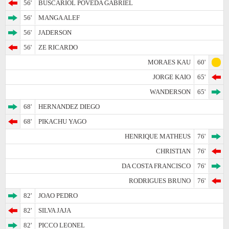
56'
BUSCARIOL POVEDA GABRIEL
56'
MANGA ALEF
56'
JADERSON
56'
ZE RICARDO
MORAES KAU
60'
JORGE KAIO
65'
WANDERSON
65'
68'
HERNANDEZ DIEGO
68'
PIKACHU YAGO
HENRIQUE MATHEUS
76'
CHRISTIAN
76'
DA COSTA FRANCISCO
76'
RODRIGUES BRUNO
76'
82'
JOAO PEDRO
82'
SILVA JAJA
82'
PICCO LEONEL