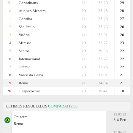
9.
Corinthians
21
22-20
29
10.
Atlético Mineiro
20
25-25
28
11.
Coritiba
21
25-28
27
12.
São Paulo
20
25-23
26
13.
Vitória
21
22-31
26
14.
Mirassol
20
23-27
23
15.
Santos
20
29-33
22
16.
Internacional
21
23-27
22
17.
Grêmio
20
22-26
22
18.
Vasco da Gama
20
23-31
21
19.
Remo
21
24-34
21
20.
Chapecoense
20
19-41
10
ÚLTIMOS RESULTADOS
COMPARATIVOS
12.05.22
Cruzeiro
5:4 Pen
Remo
19.04.22