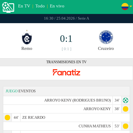
En TV
|
Todo
|
En vivo
16:30 / 25.04.2026 / Serie A
0:1
Remo
Cruzeiro
[ 0:1 ]
TRANSMISIONES EN TV
JUEGO
EVENTOS
ARROYO KENY (RODRIGUES BRUNO)
34'
ARROYO KENY
38'
44'
ZE RICARDO
CUNHA MATHEUS
53'