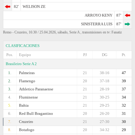
82'
WELISON ZE
ARROYO KENY
87'
SINISTERRA LUIS
87'
Remo - Cruzeiro, 16:30 / 25.04.2026, sábado, Serie A , transmisiones en tv: Fanatiz
CLASIFICACIONES
Pos.
Equipo
PJ
DG
Pt.
Brasileiro Serie A 2
1.
Palmeiras
21
38-16
47
2.
Flamengo
20
37-18
39
3.
Athletico Paranaense
21
28-19
37
4.
Fluminense
21
30-25
34
5.
Bahia
21
29-25
32
6.
Red Bull Bragantino
20
26-20
31
7.
Cruzeiro
21
27-30
30
8.
Botafogo
20
34-32
29