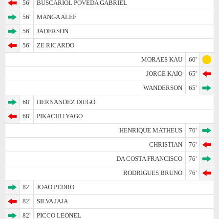
56'
BUSCARIOL POVEDA GABRIEL
56'
MANGA ALEF
56'
JADERSON
56'
ZE RICARDO
MORAES KAU
60'
JORGE KAIO
65'
WANDERSON
65'
68'
HERNANDEZ DIEGO
68'
PIKACHU YAGO
HENRIQUE MATHEUS
76'
CHRISTIAN
76'
DA COSTA FRANCISCO
76'
RODRIGUES BRUNO
76'
82'
JOAO PEDRO
82'
SILVA JAJA
82'
PICCO LEONEL