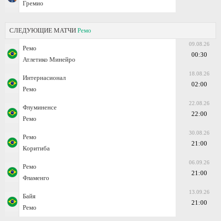
Гремио
СЛЕДУЮЩИЕ МАТЧИ
Ремо
09.08.26
Ремо
00:30
Атлетико Минейро
18.08.26
Интернасионал
02:00
Ремо
22.08.26
Флуминенсе
22:00
Ремо
30.08.26
Ремо
21:00
Коритиба
06.09.26
Ремо
21:00
Фламенго
13.09.26
Байя
21:00
Ремо