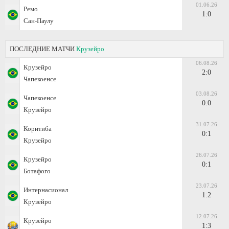
01.06.26
Ремо
1:0
Сан-Паулу
ПОСЛЕДНИЕ МАТЧИ
Крузейро
06.08.26
Крузейро
2:0
Чапекоенсе
03.08.26
Чапекоенсе
0:0
Крузейро
31.07.26
Коритиба
0:1
Крузейро
26.07.26
Крузейро
0:1
Ботафого
23.07.26
Интернасионал
1:2
Крузейро
12.07.26
Крузейро
1:3