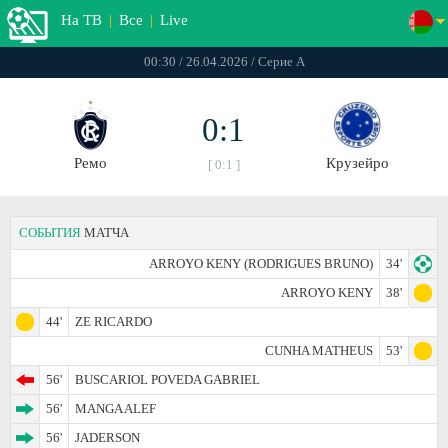
На ТВ
|
Все
|
Live
00:30 / 26.04.2026 / Серие А
0:1
Ремо
Крузейро
[ 0:1 ]
СОБЫТИЯ
МАТЧА
ARROYO KENY (RODRIGUES BRUNO)
34'
ARROYO KENY
38'
44'
ZE RICARDO
CUNHA MATHEUS
53'
56'
BUSCARIOL POVEDA GABRIEL
56'
MANGA ALEF
56'
JADERSON