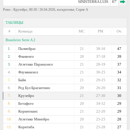
SINISTERRA LUIS
87'
Ремо - Крузейро, 00:30 / 26.04.2026, воскресенье, Серие А
ТАБЛИЦЫ
#
Команда
МС
РМ
Оч.
Brasileiro Serie A 2
1.
Палмейрас
21
38-16
47
2.
Фламенго
20
37-18
39
3.
Атлетико Паранаэнсе
21
28-19
37
4.
Флуминенсе
21
30-25
34
5.
Байя
21
29-25
32
6.
Ред Бул Брагантино
20
26-20
31
7.
Крузейро
21
27-30
30
8.
Ботафого
20
34-32
29
9.
Коринтианс
21
22-20
29
10.
Атлетико Минейро
20
25-25
28
11.
Коритиба
21
25-28
27