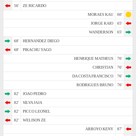
56'
ZE RICARDO
MORAES KAU
60'
JORGE KAIO
65'
WANDERSON
65'
68'
HERNANDEZ DIEGO
68'
PIKACHU YAGO
HENRIQUE MATHEUS
76'
CHRISTIAN
76'
DA COSTA FRANCISCO
76'
RODRIGUES BRUNO
76'
82'
JOAO PEDRO
82'
SILVA JAJA
82'
PICCO LEONEL
82'
WELISON ZE
ARROYO KENY
87'