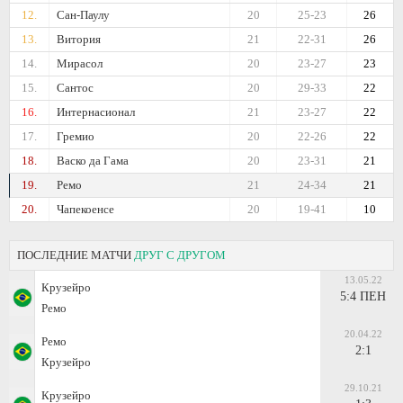
12.
Сан-Паулу
20
25-23
26
13.
Витория
21
22-31
26
14.
Мирасол
20
23-27
23
15.
Сантос
20
29-33
22
16.
Интернасионал
21
23-27
22
17.
Гремио
20
22-26
22
18.
Васко да Гама
20
23-31
21
19.
Ремо
21
24-34
21
20.
Чапекоенсе
20
19-41
10
ПОСЛЕДНИЕ МАТЧИ
ДРУГ С ДРУГОМ
13.05.22
Крузейро
5:4 ПЕН
Ремо
20.04.22
Ремо
2:1
Крузейро
29.10.21
Крузейро