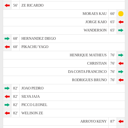
56'
ZE RICARDO
MORAES KAU
60'
JORGE KAIO
65'
WANDERSON
65'
68'
HERNANDEZ DIEGO
68'
PIKACHU YAGO
HENRIQUE MATHEUS
76'
CHRISTIAN
76'
DA COSTA FRANCISCO
76'
RODRIGUES BRUNO
76'
82'
JOAO PEDRO
82'
SILVA JAJA
82'
PICCO LEONEL
82'
WELISON ZE
ARROYO KENY
87'