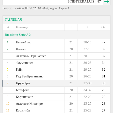
SINISTERRA LUIS
87'
Ремо - Крузейро, 00:30 / 26.04.2026, неділя, Серие А
ТАБЛИЦАЯ
#
Команда
I
РГ
Оч.
Brasileiro Serie A 2
1.
Палмейрас
21
38-16
47
2.
Фламенго
20
37-18
39
3.
Атлетико Паранаенсе
21
28-19
37
4.
Флуминенсе
21
30-25
34
5.
Байя
21
29-25
32
6.
Ред Бул Брагантино
20
26-20
31
7.
Крузейро
21
27-30
30
8.
Ботафого
20
34-32
29
9.
Коринтианс
21
22-20
29
10.
Атлетико Минейро
20
25-25
28
11.
Коритиба
21
25-28
27