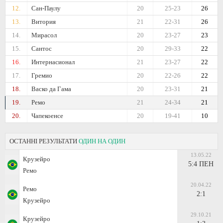
12.
Сан-Паулу
20
25-23
26
13.
Витория
21
22-31
26
14.
Мирасол
20
23-27
23
15.
Сантос
20
29-33
22
16.
Интернасионал
21
23-27
22
17.
Гремио
20
22-26
22
18.
Васко да Гама
20
23-31
21
19.
Ремо
21
24-34
21
20.
Чапекоенсе
20
19-41
10
ОСТАННІ РЕЗУЛЬТАТИ
ОДИН НА ОДИН
13.05.22
Крузейро
5:4 ПЕН
Ремо
20.04.22
Ремо
2:1
Крузейро
29.10.21
Крузейро