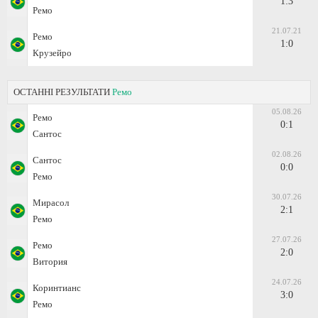
1:3
Ремо
21.07.21
Ремо
1:0
Крузейро
ОСТАННІ РЕЗУЛЬТАТИ
Ремо
05.08.26
Ремо
0:1
Сантос
02.08.26
Сантос
0:0
Ремо
30.07.26
Мирасол
2:1
Ремо
27.07.26
Ремо
2:0
Витория
24.07.26
Коринтианс
3:0
Ремо