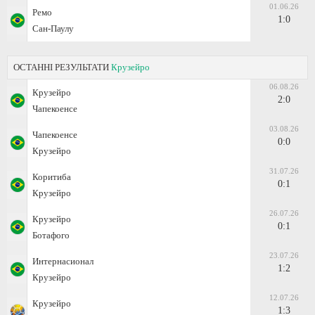
01.06.26
Ремо
1:0
Сан-Паулу
ОСТАННІ РЕЗУЛЬТАТИ
Крузейро
06.08.26
Крузейро
2:0
Чапекоенсе
03.08.26
Чапекоенсе
0:0
Крузейро
31.07.26
Коритиба
0:1
Крузейро
26.07.26
Крузейро
0:1
Ботафого
23.07.26
Интернасионал
1:2
Крузейро
12.07.26
Крузейро
1:3