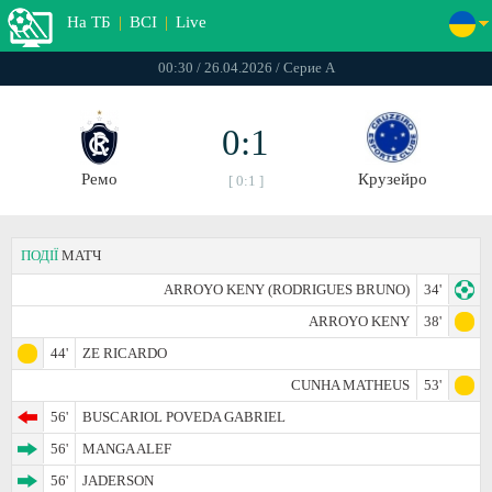
На ТБ
|
ВСІ
|
Live
00:30 / 26.04.2026 / Серие А
0:1
Ремо
Крузейро
[ 0:1 ]
ПОДІЇ
МАТЧ
ARROYO KENY (RODRIGUES BRUNO)
34'
ARROYO KENY
38'
44'
ZE RICARDO
CUNHA MATHEUS
53'
56'
BUSCARIOL POVEDA GABRIEL
56'
MANGA ALEF
56'
JADERSON