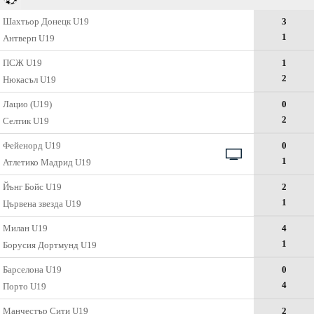
Шахтьор Донецк U19
3
1
Антверп U19
ПСЖ U19
1
2
Нюкасъл U19
Лацио (U19)
0
2
Селтик U19
Фейенорд U19
0
1
Атлетико Мадрид U19
Йънг Бойс U19
2
1
Цървена звезда U19
Милан U19
4
1
Борусия Дортмунд U19
Барселона U19
0
4
Порто U19
Манчестър Сити U19
2