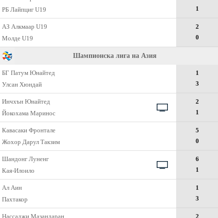
1
РБ Лайпциг U19
АЗ Алкмаар U19
2
0
Молде U19
Шампионска лига на Азия
БГ Патум Юнайтед
1
3
Улсан Хюндай
Инчхън Юнайтед
2
1
Йокохама Маринос
Кавасаки Фронтале
5
0
Жохор Дарул Такзим
Шандонг Лунeнг
6
1
Кая-Илоило
Ал Аин
1
3
Пахтакор
Нассаджи Мазандаран
2