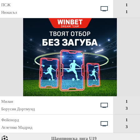
ПСЖ
1
1
Нюкасъл
Милан
1
3
Борусия Дортмунд
Фейенорд
1
3
Атлетико Мадрид
Шампионска лига U19