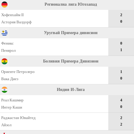
Регионална лига Югозапад
Хофенхайм II
2
0
Астория Валдорф
Уругвай Примера дивисион
Феникс
0
1
Пенярол
Боливия Примера Дивизион
Ориенте Петролеро
1
0
Вака Диез
Индия И-Лига
Реал Кашмир
4
0
Интер Каши
Раджастан Юнайтед
2
2
Айзол