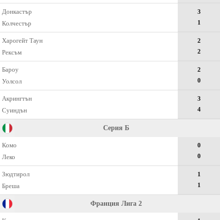
Донкастър
3
1
Колчестър
Харогейт Таун
2
2
Рексъм
Бароу
2
0
Уолсол
Акрингтън
3
4
Суиндън
Серия Б
Комо
0
0
Леко
Зюдтирол
1
1
Бреша
Франция Лига 2