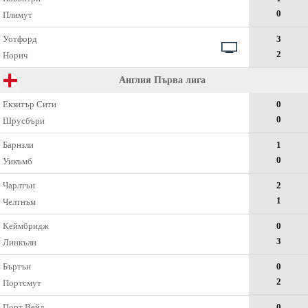
0
Плимут
Уотфорд
3
2
Норич
Англия Първа лига
Екзитър Сити
0
0
Шрусбъри
Барнзли
1
0
Уикъмб
Чарлтън
2
1
Челтнъм
Кеймбридж
0
3
Линкълн
Бъртън
0
2
Портсмут
Порт Вейл
0