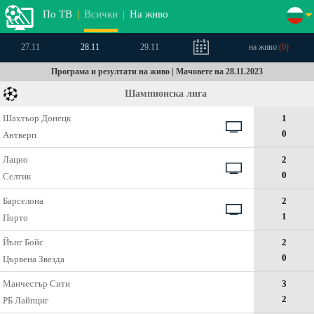
По ТВ
|
Всички
|
На живо
27.11
28.11
29.11
на живо:
(
0
)
Програма и резултати на живо | Мачовете на 28.11.2023
Шампионска лига
Шахтьор Донецк
1
0
Антверп
Лацио
2
0
Селтик
Барселона
2
1
Порто
Йънг Бойс
2
0
Цървена Звезда
Манчестър Сити
3
2
РБ Лайпциг