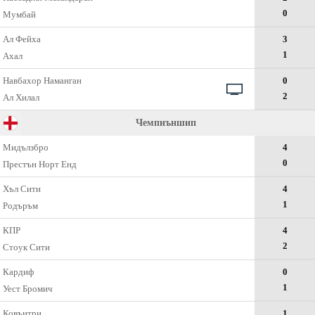
0
Мумбай
Ал Фейха
3
1
Ахал
Навбахор Наманган
0
2
Ал Хилал
Чемпиъншип
Мидълзбро
4
0
Престън Норт Енд
Хъл Сити
4
1
Родъръм
КПР
4
2
Стоук Сити
Кардиф
0
1
Уест Бромич
Ковънтри
1