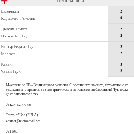
Истмиън лига
Билерикай
2
0
Каршолтън Атлетик
Дълуич Хамлет
2
2
Потърс Бар Таун
Богнър Реджис Таун
2
2
Маргате
Канви
3
2
Чатъм Таун
Мачовете по ТВ - Всички права запазени. С посещенито на сайта, автоматично се
съгласявате с правилата за поверителност и използване на бисквитки! Тук може
да се запознаете с тях!
За контакти с нас:
Terms of Use (EULA)
contact@telefootball.net
За НАС