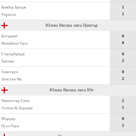
Бамбър Бридж
1
1
Уърксоп
Южна Висша лига Център
Кетъринг
0
0
Нънийтън Таун
Стауърбридж
0
2
Хитчин
Алвечърч
0
2
Леистън Фк
Южна Висша лига Юг
Уинчестър Сити
2
1
Уолтън & Хершам
Мърдър
0
2
Пуул Таун