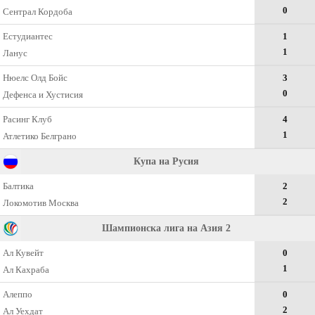
0
Сентрал Кордоба
Естудиантес
1
1
Ланус
Нюелс Олд Бойс
3
0
Дефенса и Хустисия
Расинг Клуб
4
1
Атлетико Белграно
Купа на Русия
Балтика
2
2
Локомотив Москва
Шампионска лига на Азия 2
Ал Кувейт
0
1
Ал Кахраба
Алеппо
0
2
Ал Уехдат