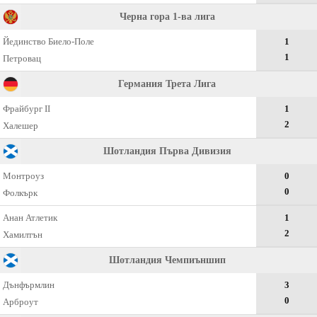
Черна гора 1-ва лига
Йединство Биело-Поле
1
1
Петровац
Германия Трета Лига
Фрайбург II
1
2
Халешер
Шотландия Първа Дивизия
Монтроуз
0
0
Фолкърк
Анан Атлетик
1
2
Хамилтън
Шотландия Чемпиъншип
Дънфърмлин
3
0
Арброут