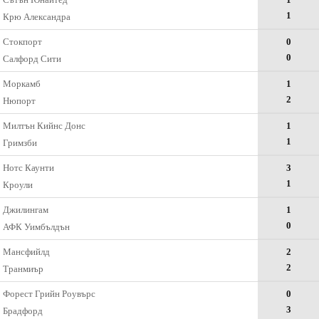
1
Крю Александра
Стокпорт
0
0
Салфорд Сити
Моркамб
1
2
Нюпорт
Милтън Кийнс Донс
1
1
Гримзби
Нотс Каунти
3
1
Кроули
Джилингам
1
0
АФК Уимбълдън
Мансфийлд
2
2
Транмиър
Форест Грийн Роувърс
0
3
Брадфорд