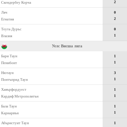
2
Скендербеу Корча
Ляч
0
2
Егнатия
Теута Дуръс
0
1
Влазня
Уелс Висша лига
Бари Таун
1
1
Пенибонт
Нютаун
3
1
Понтъприд Таун
Хавърфордуест
1
1
Кардиф Метрополитън
Бала Таун
1
1
Карнарвън
Абъристуит Таун
1