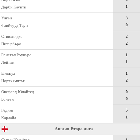
1
Дарби Каунти
Уигън
3
0
Флийтууд Таун
Стивънидж
2
2
Питърбъро
Бристъл Роувърс
1
1
Лейтън
Блекпул
1
2
Нортхямптън
Оксфорд Юнайтед
0
0
Болтън
Рединг
5
1
Карлайл
Англия Втора лига
Сътън Юнайтед
1