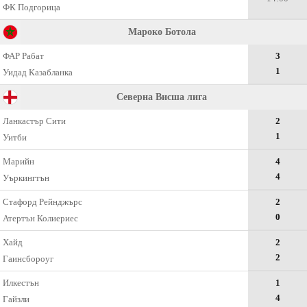
ФК Подгорица
Мароко Ботола
ФАР Рабат
3
1
Уидад Казабланка
Северна Висша лига
Ланкастър Сити
2
1
Уитби
Марийн
4
4
Уъркингтън
Стафорд Рейнджърс
2
0
Атертън Колиериес
Хайд
2
2
Гаинсбороуг
Илкестън
1
4
Гайзли