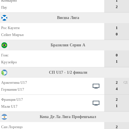
Конкарно
1
2
Пау
Висша Лига
Рос Каунти
1
0
Сейнт Мирън
Бразилия Серия А
Гояс
0
1
Крузейро
СП U17 - 1/2 финали
Аржентина U17
2
СД
4
Германия U17
Франция U17
2
1
Мали U17
Копа Де Ла Лига Профешънал
Сан Лоренцо
2