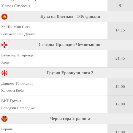
0
Унирея Слобозия
Купа на Виетнам - 1/16 финали
Хо Ши Мин Сити
14:15
Бекамекс Бин Дуонг
Северна Ирландия Чемпиъншип
Баликлер Комрейдс
21:45
Ардс
Грузия Еровнули лига 2
Динамо Тбилиси II
12:00
Колкети Коби
ВИТ Грузия
12:00
Гареджи Сагареджо
Черна гора 2-ра лига
Беране
14:00