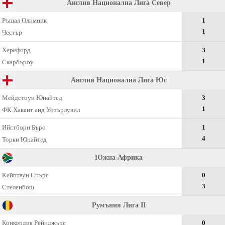
Англия Нaционaлнa Лигa Север
Ръшал Олимпик
1
1
Честър
Херефорд
3
1
Скарбъроу
Англия Нaционaлнa Лигa Юг
Мейдстоун Юнайтед
3
1
ФК Хавант анд Уотърлувил
Ийстборн Бъро
1
4
Торки Юнайтед
Южна Африка
Кейптаун Спърс
0
3
Стеленбош
Румъния Лига II
Конкордия Рейнджърс
0