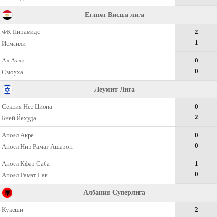
Египет Висша лига
ФК Пирамидс
2
1
Исмаили
Ал Ахли
0
0
Смоуха
Леумит Лига
Секция Нес Циона
0
2
Бней Йехуда
Апоел Акре
0
0
Апоел Нир Рамат Ашарон
Апоел Кфар Саба
1
0
Апоел Рамат Ган
Албания Суперлига
Кукеши
2