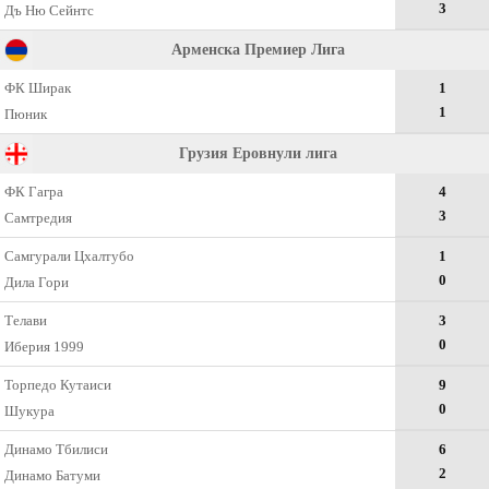
3
Дъ Ню Сейнтс
Арменска Премиер Лига
ФК Ширак
1
1
Пюник
Грузия Еровнули лига
ФК Гагра
4
3
Самтредия
Самгурали Цхалтубо
1
0
Дила Гори
Телави
3
0
Иберия 1999
Торпедо Кутаиси
9
0
Шукура
Динамо Тбилиси
6
2
Динамо Батуми