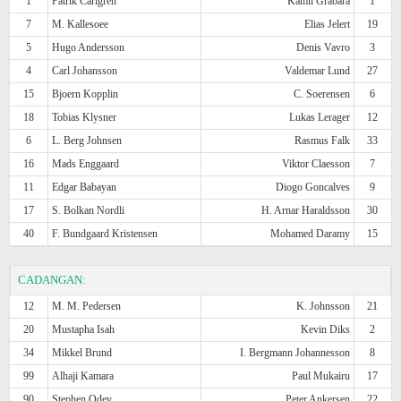
1
Patrik Carlgren
Kamil Grabara
1
7
M. Kallesoee
Elias Jelert
19
5
Hugo Andersson
Denis Vavro
3
4
Carl Johansson
Valdemar Lund
27
15
Bjoern Kopplin
C. Soerensen
6
18
Tobias Klysner
Lukas Lerager
12
6
L. Berg Johnsen
Rasmus Falk
33
16
Mads Enggaard
Viktor Claesson
7
11
Edgar Babayan
Diogo Goncalves
9
17
S. Bolkan Nordli
H. Arnar Haraldsson
30
40
F. Bundgaard Kristensen
Mohamed Daramy
15
CADANGAN:
12
M. M. Pedersen
K. Johnsson
21
20
Mustapha Isah
Kevin Diks
2
34
Mikkel Brund
I. Bergmann Johannesson
8
99
Alhaji Kamara
Paul Mukairu
17
90
Stephen Odey
Peter Ankersen
22