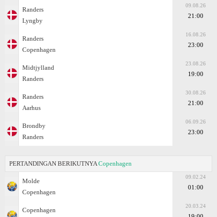
09.08.26
Randers
21:00
Lyngby
16.08.26
Randers
23:00
Copenhagen
23.08.26
Midtjylland
19:00
Randers
30.08.26
Randers
21:00
Aarhus
06.09.26
Brondby
23:00
Randers
PERTANDINGAN BERIKUTNYA
Copenhagen
09.02.24
Molde
01:00
Copenhagen
20.03.24
Copenhagen
19:00