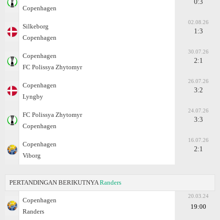
0:3
Copenhagen
02.08.26
Silkeborg
1:3
Copenhagen
30.07.26
Copenhagen
2:1
FC Polissya Zhytomyr
26.07.26
Copenhagen
3:2
Lyngby
24.07.26
FC Polissya Zhytomyr
3:3
Copenhagen
16.07.26
Copenhagen
2:1
Viborg
PERTANDINGAN BERIKUTNYA
Randers
20.03.24
Copenhagen
19:00
Randers