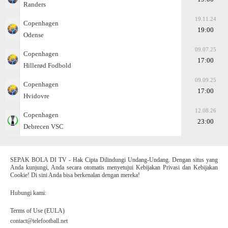
Randers
19.11.24
Copenhagen
19:00
Odense
09.07.25
Copenhagen
17:00
Hillerød Fodbold
09.09.25
Copenhagen
17:00
Hvidovre
12.08.26
Copenhagen
23:00
Debrecen VSC
SEPAK BOLA DI TV - Hak Cipta Dilindungi Undang-Undang. Dengan situs yang
Anda kunjungi, Anda secara otomatis menyetujui Kebijakan Privasi dan Kebijakan
Cookie! Di sini Anda bisa berkenalan dengan mereka!
Hubungi kami:
Terms of Use (EULA)
contact@telefootball.net