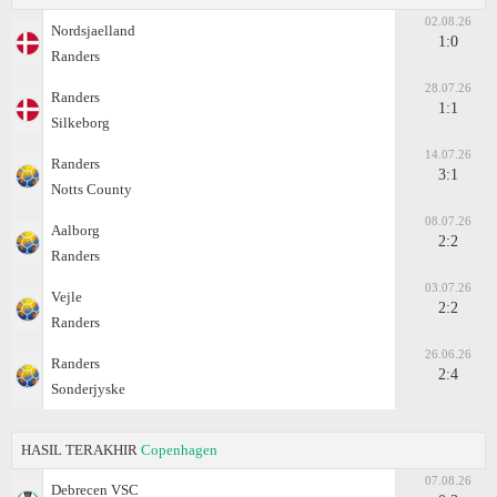
02.08.26
Nordsjaelland
1:0
Randers
28.07.26
Randers
1:1
Silkeborg
14.07.26
Randers
3:1
Notts County
08.07.26
Aalborg
2:2
Randers
03.07.26
Vejle
2:2
Randers
26.06.26
Randers
2:4
Sonderjyske
HASIL TERAKHIR
Copenhagen
07.08.26
Debrecen VSC