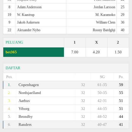
8
Adam Andersson
Jordan Larsson
25
19
W. Kaastrup
M. Karamoko
29
9
Jakob Ankersen
William Clem
36
22
Alexander Nybo
Roony Bardghji
40
PELUANG
1
X
2
bet365
7.00
4.20
1.50
DAFTAR
Pos.
SG
Po.
1.
Copenhagen
32
61-35
59
2.
Nordsjaelland
32
50-35
55
3.
Aarhus
32
42-31
51
4.
Viborg
32
44-35
51
5.
Brondby
32
48-52
44
6.
Randers
32
40-47
41