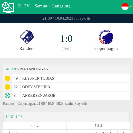
Di TV
|
Semua
|
Langsung
21:00 / 10.04.2023 / Play-offs
1:0
Randers
Copenhagen
[ 0:0 ]
ACARA
PERTANDINGAN
49'
KLYSNER TOBIAS
82'
ODEY STEPHEN
84'
ANKERSEN JAKOB
Randers - Copenhagen, 21:00 / 10.04.2023, senin, Play-offs
LINE-UPS
:
4-4-2
4-3-3