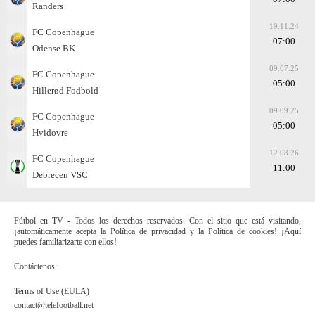
Randers
19.11.24
FC Copenhague
07:00
Odense BK
09.07.25
FC Copenhague
05:00
Hillerød Fodbold
09.09.25
FC Copenhague
05:00
Hvidovre
12.08.26
FC Copenhague
11:00
Debrecen VSC
Fútbol en TV - Todos los derechos reservados. Con el sitio que está visitando,
¡automáticamente acepta la Política de privacidad y la Política de cookies! ¡Aquí
puedes familiarizarte con ellos!
Contáctenos:
Terms of Use (EULA)
contact@telefootball.net