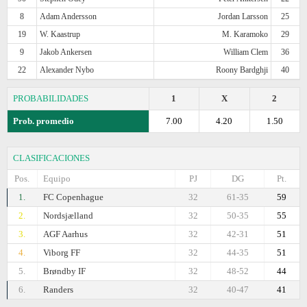
8
Adam Andersson
Jordan Larsson
25
19
W. Kaastrup
M. Karamoko
29
9
Jakob Ankersen
William Clem
36
22
Alexander Nybo
Roony Bardghji
40
PROBABILIDADES
1
X
2
Prob. promedio
7.00
4.20
1.50
CLASIFICACIONES
Pos.
Equipo
PJ
DG
Pt.
1.
FC Copenhague
32
61-35
59
2.
Nordsjælland
32
50-35
55
3.
AGF Aarhus
32
42-31
51
4.
Viborg FF
32
44-35
51
5.
Brøndby IF
32
48-52
44
6.
Randers
32
40-47
41