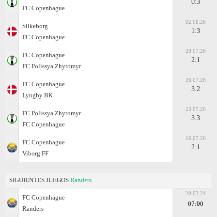
0:3
FC Copenhague
02.08.26
Silkeborg
1:3
FC Copenhague
29.07.26
FC Copenhague
2:1
FC Polissya Zhytomyr
26.07.26
FC Copenhague
3:2
Lyngby BK
23.07.26
FC Polissya Zhytomyr
3:3
FC Copenhague
16.07.26
FC Copenhague
2:1
Viborg FF
SIGUIENTES JUEGOS
Randers
20.03.24
FC Copenhague
07:00
Randers