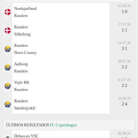
02.08.26
Nordsjælland
1:0
Randers
27.07.26
Randers
1:1
Silkeborg
14.07.26
Randers
3:1
Notts County
08.07.26
Aalborg
2:2
Randers
03.07.26
Vejle BK
2:2
Randers
26.06.26
Randers
2:4
SønderjyskE
ÚLTIMOS RESULTADOS
FC Copenhague
06.08.26
Debrecen VSC