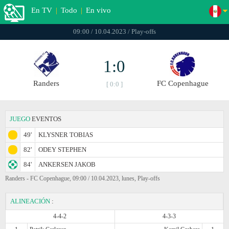
En TV
|
Todo
|
En vivo
09:00 / 10.04.2023 / Play-offs
1:0
Randers
FC Copenhague
[ 0:0 ]
JUEGO
EVENTOS
49'
KLYSNER TOBIAS
82'
ODEY STEPHEN
84'
ANKERSEN JAKOB
Randers - FC Copenhague, 09:00 / 10.04.2023, lunes, Play-offs
ALINEACIÓN
:
4-4-2
4-3-3