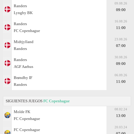
09.08.26
Randers
09:00
Lyngby BK
16.08.26
Randers
11:00
FC Copenhague
23.08.26
Midtjylland
07:00
Randers
30.08.26
Randers
09:00
AGF Aarhus
06.09.26
Brøndby IF
11:00
Randers
SIGUIENTES JUEGOS
FC Copenhague
08.02.24
Molde FK
13:00
FC Copenhague
20.03.24
FC Copenhague
07:00