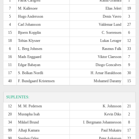
1
Patrik Carlgren
Kamil Grabara
1
7
M. Kallesoee
Elias Jelert
19
5
Hugo Andersson
Denis Vavro
3
4
Carl Johansson
Valdemar Lund
27
15
Bjoern Kopplin
C. Soerensen
6
18
Tobias Klysner
Lukas Lerager
12
6
L. Berg Johnsen
Rasmus Falk
33
16
Mads Enggaard
Viktor Claesson
7
11
Edgar Babayan
Diogo Goncalves
9
17
S. Bolkan Nordli
H. Arnar Haraldsson
30
40
F. Bundgaard Kristensen
Mohamed Daramy
15
SUPLENTES:
12
M. M. Pedersen
K. Johnsson
21
20
Mustapha Isah
Kevin Diks
2
34
Mikkel Brund
I. Bergmann Johannesson
8
99
Alhaji Kamara
Paul Mukairu
17
90
Stephen Odey
Peter Ankersen
22