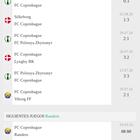
0:3
FC Copenhague
02.08.26
Silkeborg
1:3
FC Copenhague
29.07.26
FC Copenhague
2:1
FC Polissya Zhytomyr
26.07.26
FC Copenhague
3:2
Lyngby BK
23.07.26
FC Polissya Zhytomyr
3:3
FC Copenhague
16.07.26
FC Copenhague
2:1
Viborg FF
SIGUIENTES JUEGOS
Randers
20.03.24
FC Copenhague
08:00
Randers