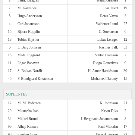
1
Patrik Carlgren
Kamil Grabara
1
7
M. Kallesoee
Elias Jelert
19
5
Hugo Andersson
Denis Vavro
3
4
Carl Johansson
Valdemar Lund
27
15
Bjoern Kopplin
C. Soerensen
6
18
Tobias Klysner
Lukas Lerager
12
6
L. Berg Johnsen
Rasmus Falk
33
16
Mads Enggaard
Viktor Claesson
7
11
Edgar Babayan
Diogo Goncalves
9
17
S. Bolkan Nordli
H. Arnar Haraldsson
30
40
F. Bundgaard Kristensen
Mohamed Daramy
15
SUPLENTES:
12
M. M. Pedersen
K. Johnsson
21
20
Mustapha Isah
Kevin Diks
2
34
Mikkel Brund
I. Bergmann Johannesson
8
99
Alhaji Kamara
Paul Mukairu
17
90
Stephen Odey
Peter Ankersen
22