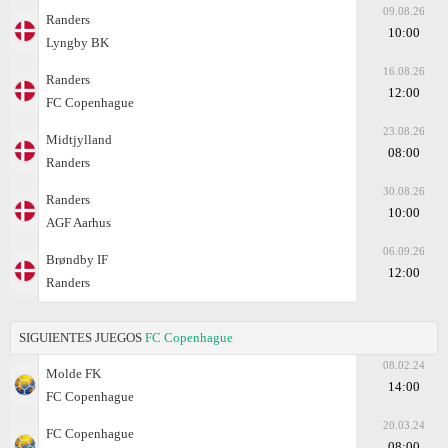
09.08.26
Randers
10:00
Lyngby BK
16.08.26
Randers
12:00
FC Copenhague
23.08.26
Midtjylland
08:00
Randers
30.08.26
Randers
10:00
AGF Aarhus
06.09.26
Brøndby IF
12:00
Randers
SIGUIENTES JUEGOS
FC Copenhague
08.02.24
Molde FK
14:00
FC Copenhague
20.03.24
FC Copenhague
08:00