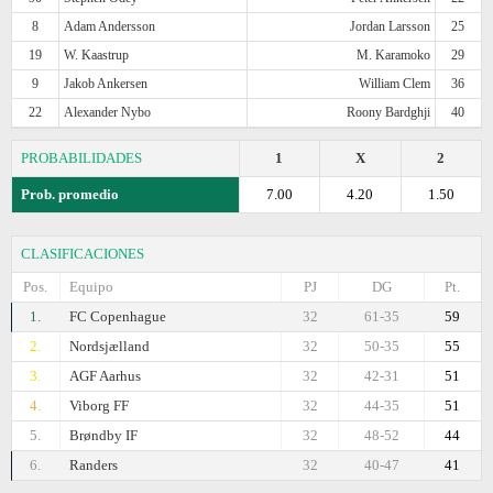
8
Adam Andersson
Jordan Larsson
25
19
W. Kaastrup
M. Karamoko
29
9
Jakob Ankersen
William Clem
36
22
Alexander Nybo
Roony Bardghji
40
PROBABILIDADES
1
X
2
Prob. promedio
7.00
4.20
1.50
CLASIFICACIONES
Pos.
Equipo
PJ
DG
Pt.
1.
FC Copenhague
32
61-35
59
2.
Nordsjælland
32
50-35
55
3.
AGF Aarhus
32
42-31
51
4.
Viborg FF
32
44-35
51
5.
Brøndby IF
32
48-52
44
6.
Randers
32
40-47
41