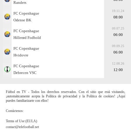
Randers
19.11.24
FC Copenhague
08:00
Odense BK
09.07.25
FC Copenhague
06:00
Hillerød Fodbold
09.09.25
FC Copenhague
06:00
Hvidovre
12.08.26
FC Copenhague
12:00
Debrecen VSC
Fútbol en TV - Todos los derechos reservados. Con el sitio que está visitando,
¡automáticamente acepta la Política de privacidad y la Política de cookies! ¡Aquí
puedes familiarizarte con ellos!
Contáctenos:
Terms of Use (EULA)
contact@telefootball.net