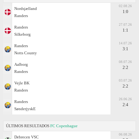
02.08.26
Nordsjælland
1:0
Randers
27.07.26
Randers
1:1
Silkeborg
14.07.26
Randers
3:1
Notts County
08.07.26
Aalborg
2:2
Randers
03.07.26
Vejle BK
2:2
Randers
26.06.26
Randers
2:4
SønderjyskE
ÚLTIMOS RESULTADOS
FC Copenhague
06.08.26
Debrecen VSC