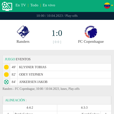
En TV
|
Todo
|
En vivo
10:00 / 10.04.2023 / Play-offs
1:0
Randers
FC Copenhague
[ 0:0 ]
JUEGO
EVENTOS
49'
KLYSNER TOBIAS
82'
ODEY STEPHEN
84'
ANKERSEN JAKOB
Randers - FC Copenhague, 10:00 / 10.04.2023, lunes, Play-offs
ALINEACIÓN
:
4-4-2
4-3-3