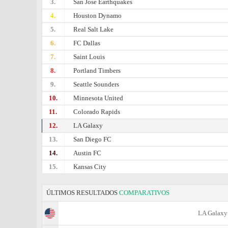
3.
San Jose Earthquakes
4.
Houston Dynamo
5.
Real Salt Lake
6.
FC Dallas
7.
Saint Louis
8.
Portland Timbers
9.
Seattle Sounders
10.
Minnesota United
11.
Colorado Rapids
12.
LA Galaxy
13.
San Diego FC
14.
Austin FC
15.
Kansas City
ÚLTIMOS RESULTADOS
COMPARATIVOS
LA Galaxy