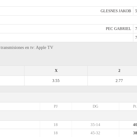
GLESNES JAKOB
5
PEC GABRIEL
7
7
 transmisiones en tv: Apple TV
X
2
3.55
2.77
PJ
DG
Pt
18
35-14
4
18
45-32
3