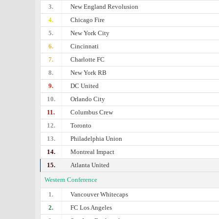
3.
New England Revolusion
4.
Chicago Fire
5.
New York City
6.
Cincinnati
7.
Charlotte FC
8.
New York RB
9.
DC United
10.
Orlando City
11.
Columbus Crew
12.
Toronto
13.
Philadelphia Union
14.
Montreal Impact
15.
Atlanta United
Western Conference
1.
Vancouver Whitecaps
2.
FC Los Angeles