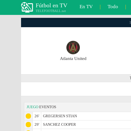
Fútbol en TV
En TV
|
Todo
|
TELEFOOTBALL.net
1
Atlanta United
JUEGO
EVENTOS
26'
GREGERSEN STIAN
29'
SANCHEZ COOPER