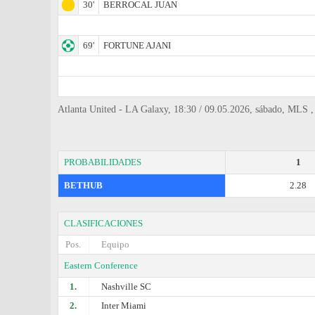
30'
BERROCAL JUAN
69'
FORTUNE AJANI
Atlanta United - LA Galaxy, 18:30 / 09.05.2026, sábado, MLS ,
PROBABILIDADES
1
BETHUB
2.28
CLASIFICACIONES
Pos.
Equipo
Eastern Conference
1.
Nashville SC
2.
Inter Miami