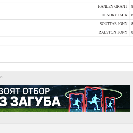
HANLEY GRANT
8
HENDRY JACK
8
SOUTTAR JOHN
8
RALSTON TONY
8
ки