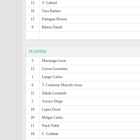
15
V. Gabriel
16
Vaca Ramiro
13
Paniagua Moises
9
Ribera Daniel
РЕЗЕРВИ:
3
Macazaga Lucas
12
Govea Geronimo
1
Lampe Carlos
6
T. Contreras Marcelo Jesus
22
Zabala Leonardo
2
Arroyo Diego
19
Lopez Oscar
20
Melgar Carlos
11
Nacif Nabil
18
C. Guilmar