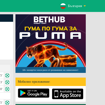
България
5'
Мобилно приложение:
3'
0'
5'