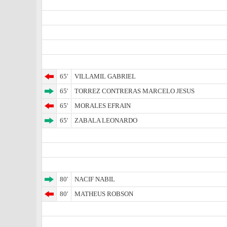
65'
VILLAMIL GABRIEL
65'
TORREZ CONTRERAS MARCELO JESUS
65'
MORALES EFRAIN
65'
ZABALA LEONARDO
80'
NACIF NABIL
80'
MATHEUS ROBSON