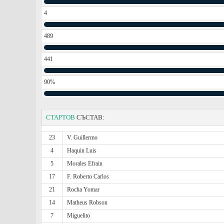
4
489
441
90%
СТАРТОВ
СЪСТАВ:
23
V. Guillermo
4
Haquin Luis
5
Morales Efrain
17
F. Roberto Carlos
21
Rocha Yomar
14
Matheus Robson
7
Miguelito