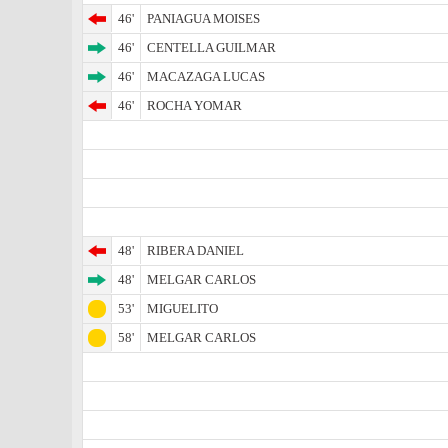
46'
PANIAGUA MOISES
46'
CENTELLA GUILMAR
46'
MACAZAGA LUCAS
46'
ROCHA YOMAR
48'
RIBERA DANIEL
48'
MELGAR CARLOS
53'
MIGUELITO
58'
MELGAR CARLOS