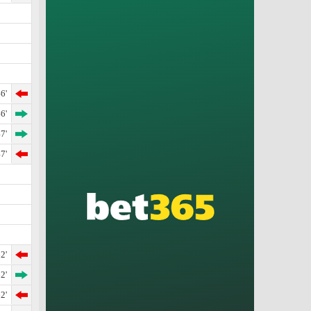
6'
6'
7'
7'
2'
2'
2'