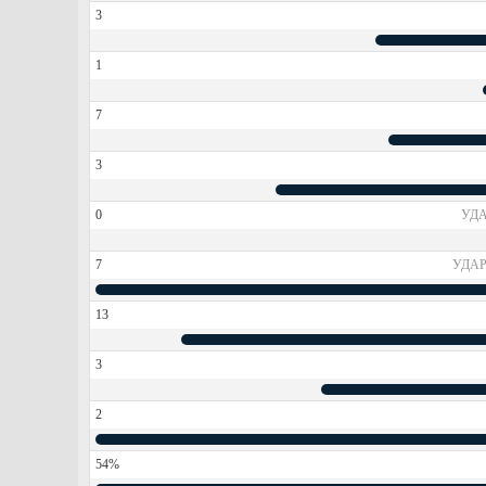
3
1
7
3
0
УДА
7
УДАР
13
3
2
54%