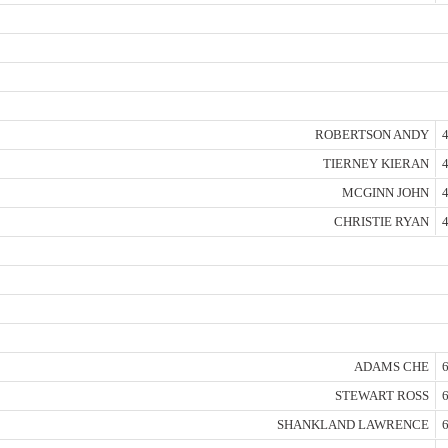
ROBERTSON ANDY
4
TIERNEY KIERAN
4
MCGINN JOHN
4
CHRISTIE RYAN
4
ADAMS CHE
6
STEWART ROSS
6
SHANKLAND LAWRENCE
6