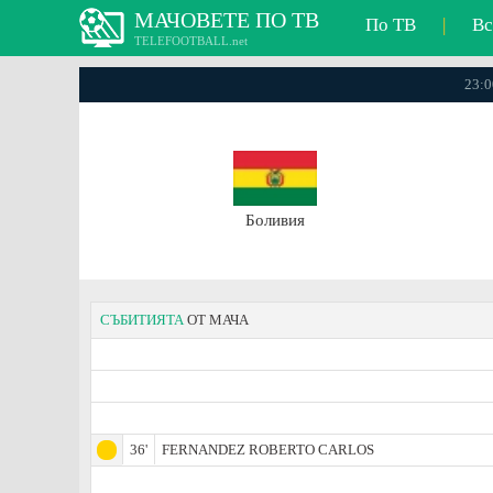
МАЧОВЕТЕ ПО ТВ
По ТВ
|
Вс
TELEFOOTBALL.net
23:0
Боливия
СЪБИТИЯТА
ОТ МАЧА
36'
FERNANDEZ ROBERTO CARLOS