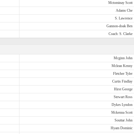
Mctominay Scott
Adams Che
S. Lawrence
Gannon-doak Ben
Coach: S. Clarke
Mcginn John
Mclean Kenny
Fletcher Tyler
Curtis Findlay
Hirst George
Stewart Ross
Dykes Lyndon
Mckenna Scott
Souttar John
Hyam Dominic