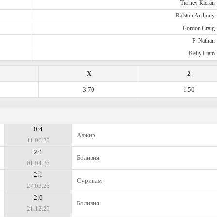
Tierney Kieran
Ralston Anthony
Gordon Craig
P. Nathan
Kelly Liam
X
2
3.70
1.50
0:4
Алжир
11.06.26
2:1
Боливия
01.04.26
2:1
Суринам
27.03.26
2:0
Боливия
21.12.25