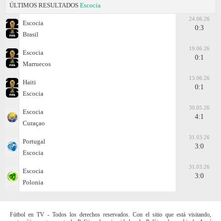
ÚLTIMOS RESULTADOS
Escocia
24.06.26
Escocia
0:3
Brasil
19.06.26
Escocia
0:1
Marruecos
13.06.26
Haiti
0:1
Escocia
30.05.26
Escocia
4:1
Curaçao
31.03.26
Portugal
3:0
Escocia
31.03.26
Escocia
3:0
Polonia
Fútbol en TV - Todos los derechos reservados. Con el sitio que está visitando,