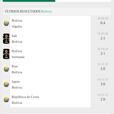
ÚLTIMOS RESULTADOS
Bolivia
10.06.26
Bolivia
0:4
Argelia
31.03.26
Irak
2:1
Bolivia
26.03.26
Bolivia
2:1
Suriname
21.12.25
Perú
2:0
Bolivia
18.11.25
Japón
3:0
Bolivia
14.11.25
República de Corea
2:0
Bolivia