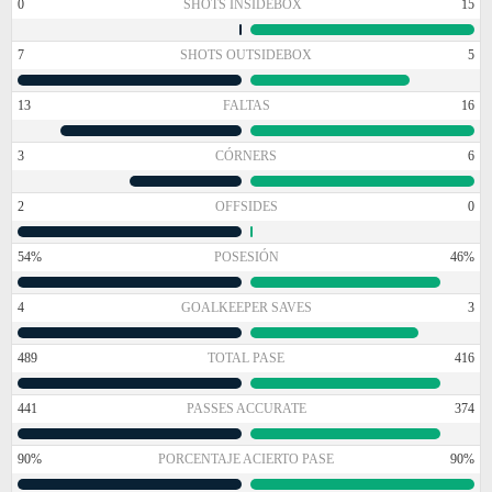
0
SHOTS INSIDEBOX
15
7
SHOTS OUTSIDEBOX
5
13
FALTAS
16
3
CÓRNERS
6
2
OFFSIDES
0
54%
POSESIÓN
46%
4
GOALKEEPER SAVES
3
489
TOTAL PASE
416
441
PASSES ACCURATE
374
90%
PORCENTAJE ACIERTO PASE
90%