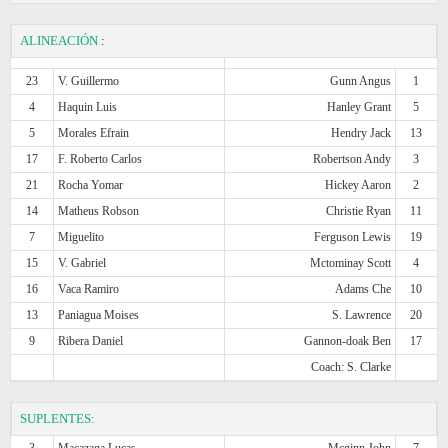
ALINEACIÓN
:
23
V. Guillermo
Gunn Angus
1
4
Haquin Luis
Hanley Grant
5
5
Morales Efrain
Hendry Jack
13
17
F. Roberto Carlos
Robertson Andy
3
21
Rocha Yomar
Hickey Aaron
2
14
Matheus Robson
Christie Ryan
11
7
Miguelito
Ferguson Lewis
19
15
V. Gabriel
Mctominay Scott
4
16
Vaca Ramiro
Adams Che
10
13
Paniagua Moises
S. Lawrence
20
9
Ribera Daniel
Gannon-doak Ben
17
Coach: S. Clarke
SUPLENTES:
3
Macazaga Lucas
Mcginn John
7