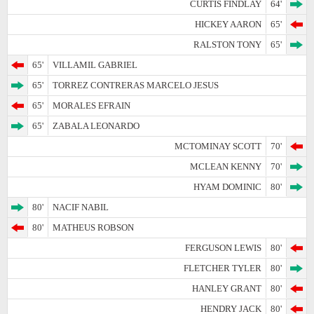
CURTIS FINDLAY
64'
HICKEY AARON
65'
RALSTON TONY
65'
65'
VILLAMIL GABRIEL
65'
TORREZ CONTRERAS MARCELO JESUS
65'
MORALES EFRAIN
65'
ZABALA LEONARDO
MCTOMINAY SCOTT
70'
MCLEAN KENNY
70'
HYAM DOMINIC
80'
80'
NACIF NABIL
80'
MATHEUS ROBSON
FERGUSON LEWIS
80'
FLETCHER TYLER
80'
HANLEY GRANT
80'
HENDRY JACK
80'