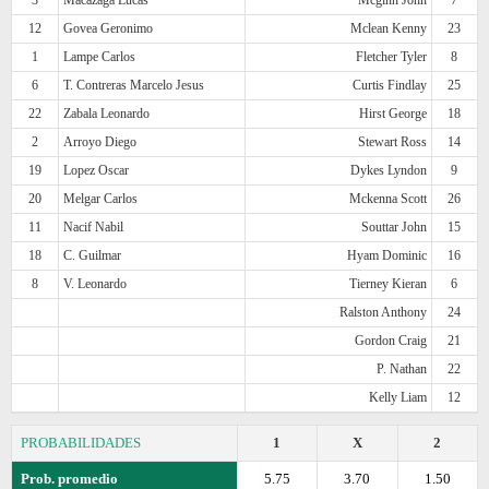
12
Govea Geronimo
Mclean Kenny
23
1
Lampe Carlos
Fletcher Tyler
8
6
T. Contreras Marcelo Jesus
Curtis Findlay
25
22
Zabala Leonardo
Hirst George
18
2
Arroyo Diego
Stewart Ross
14
19
Lopez Oscar
Dykes Lyndon
9
20
Melgar Carlos
Mckenna Scott
26
11
Nacif Nabil
Souttar John
15
18
C. Guilmar
Hyam Dominic
16
8
V. Leonardo
Tierney Kieran
6
Ralston Anthony
24
Gordon Craig
21
P. Nathan
22
Kelly Liam
12
PROBABILIDADES
1
X
2
Prob. promedio
5.75
3.70
1.50