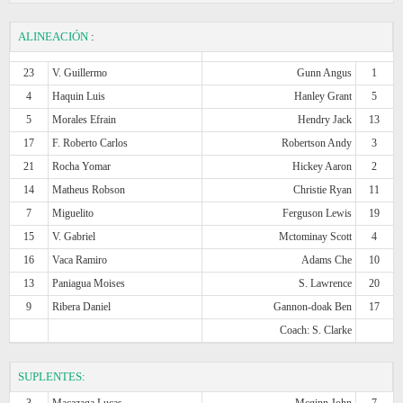
ALINEACIÓN
:
23
V. Guillermo
Gunn Angus
1
4
Haquin Luis
Hanley Grant
5
5
Morales Efrain
Hendry Jack
13
17
F. Roberto Carlos
Robertson Andy
3
21
Rocha Yomar
Hickey Aaron
2
14
Matheus Robson
Christie Ryan
11
7
Miguelito
Ferguson Lewis
19
15
V. Gabriel
Mctominay Scott
4
16
Vaca Ramiro
Adams Che
10
13
Paniagua Moises
S. Lawrence
20
9
Ribera Daniel
Gannon-doak Ben
17
Coach: S. Clarke
SUPLENTES:
3
Macazaga Lucas
Mcginn John
7