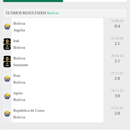
ÚLTIMOS RESULTADOS
Bolivia
10.06.26
Bolivia
0:4
Argelia
31.03.26
Irak
2:1
Bolivia
26.03.26
Bolivia
2:1
Suriname
21.12.25
Perú
2:0
Bolivia
18.11.25
Japón
3:0
Bolivia
14.11.25
República de Corea
2:0
Bolivia