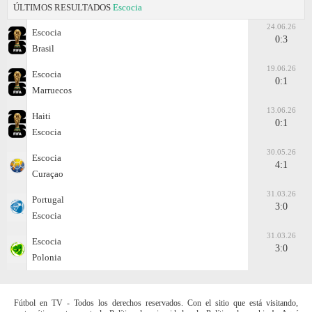
ÚLTIMOS RESULTADOS
Escocia
24.06.26
Escocia
0:3
Brasil
19.06.26
Escocia
0:1
Marruecos
13.06.26
Haiti
0:1
Escocia
30.05.26
Escocia
4:1
Curaçao
31.03.26
Portugal
3:0
Escocia
31.03.26
Escocia
3:0
Polonia
Fútbol en TV - Todos los derechos reservados. Con el sitio que está visitando,