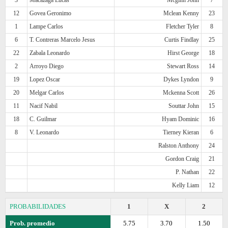
12
Govea Geronimo
Mclean Kenny
23
1
Lampe Carlos
Fletcher Tyler
8
6
T. Contreras Marcelo Jesus
Curtis Findlay
25
22
Zabala Leonardo
Hirst George
18
2
Arroyo Diego
Stewart Ross
14
19
Lopez Oscar
Dykes Lyndon
9
20
Melgar Carlos
Mckenna Scott
26
11
Nacif Nabil
Souttar John
15
18
C. Guilmar
Hyam Dominic
16
8
V. Leonardo
Tierney Kieran
6
Ralston Anthony
24
Gordon Craig
21
P. Nathan
22
Kelly Liam
12
PROBABILIDADES
1
X
2
Prob. promedio
5.75
3.70
1.50