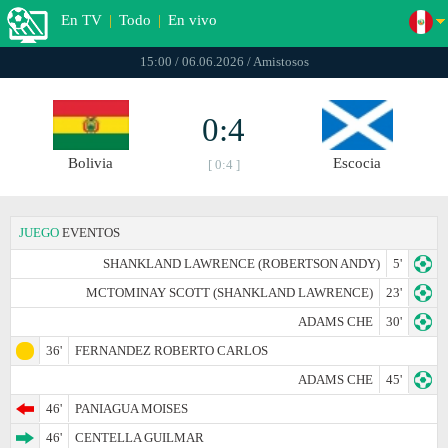
En TV
|
Todo
|
En vivo
15:00 / 06.06.2026 / Amistosos
0:4
Bolivia
Escocia
[ 0:4 ]
JUEGO
EVENTOS
SHANKLAND LAWRENCE (ROBERTSON ANDY)
5'
MCTOMINAY SCOTT (SHANKLAND LAWRENCE)
23'
ADAMS CHE
30'
36'
FERNANDEZ ROBERTO CARLOS
ADAMS CHE
45'
46'
PANIAGUA MOISES
46'
CENTELLA GUILMAR