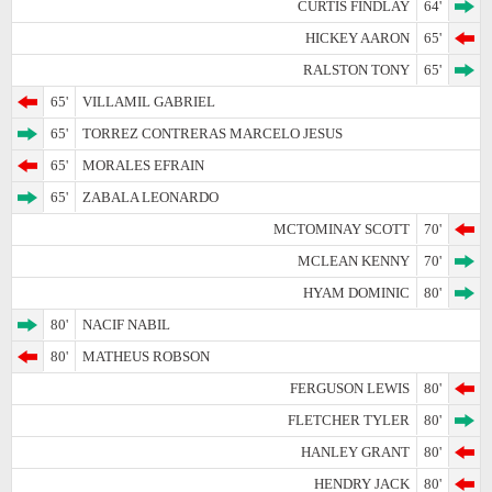
CURTIS FINDLAY
64'
HICKEY AARON
65'
RALSTON TONY
65'
65'
VILLAMIL GABRIEL
65'
TORREZ CONTRERAS MARCELO JESUS
65'
MORALES EFRAIN
65'
ZABALA LEONARDO
MCTOMINAY SCOTT
70'
MCLEAN KENNY
70'
HYAM DOMINIC
80'
80'
NACIF NABIL
80'
MATHEUS ROBSON
FERGUSON LEWIS
80'
FLETCHER TYLER
80'
HANLEY GRANT
80'
HENDRY JACK
80'