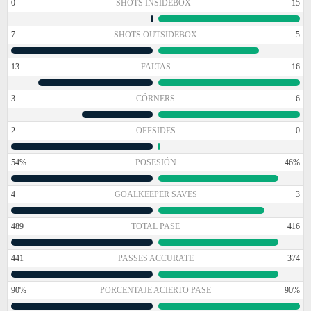
0
SHOTS INSIDEBOX
15
7
SHOTS OUTSIDEBOX
5
13
FALTAS
16
3
CÓRNERS
6
2
OFFSIDES
0
54%
POSESIÓN
46%
4
GOALKEEPER SAVES
3
489
TOTAL PASE
416
441
PASSES ACCURATE
374
90%
PORCENTAJE ACIERTO PASE
90%