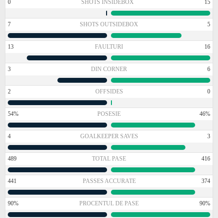
0
SHOTS INSIDEBOX
15
7
SHOTS OUTSIDEBOX
5
13
FAULTURI
16
3
DIN CORNER
6
2
OFFSIDES
0
54%
POSESIE
46%
4
GOALKEEPER SAVES
3
489
TOTAL PASE
416
441
PASSES ACCURATE
374
90%
PROCENTUL DE PASE
90%