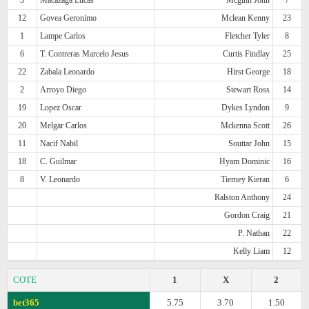
12
Govea Geronimo
Mclean Kenny
23
1
Lampe Carlos
Fletcher Tyler
8
6
T. Contreras Marcelo Jesus
Curtis Findlay
25
22
Zabala Leonardo
Hirst George
18
2
Arroyo Diego
Stewart Ross
14
19
Lopez Oscar
Dykes Lyndon
9
20
Melgar Carlos
Mckenna Scott
26
11
Nacif Nabil
Souttar John
15
18
C. Guilmar
Hyam Dominic
16
8
V. Leonardo
Tierney Kieran
6
Ralston Anthony
24
Gordon Craig
21
P. Nathan
22
Kelly Liam
12
COTE
1
X
2
bet365
5.75
3.70
1.50