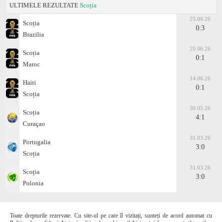
ULTIMELE REZULTATE
Scoția
25.06.26
Scoția
0:3
Brazilia
20.06.26
Scoția
0:1
Maroc
14.06.26
Haiti
0:1
Scoția
30.05.26
Scoția
4:1
Curaçao
31.03.26
Portugalia
3:0
Scoția
31.03.26
Scoția
3:0
Polonia
Toate drepturile rezervate. Cu site-ul pe care îl vizitați, sunteți de acord automat cu