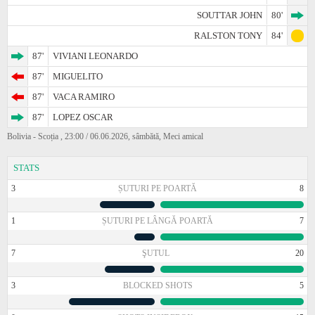
SOUTTAR JOHN
80'
RALSTON TONY
84'
87'
VIVIANI LEONARDO
87'
MIGUELITO
87'
VACA RAMIRO
87'
LOPEZ OSCAR
Bolivia - Scoția , 23:00 / 06.06.2026, sâmbătă, Meci amical
STATS
3
ȘUTURI PE POARTĂ
8
1
ȘUTURI PE LÂNGĂ POARTĂ
7
7
ŞUTUL
20
3
BLOCKED SHOTS
5