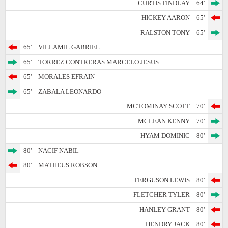
CURTIS FINDLAY
64'
HICKEY AARON
65'
RALSTON TONY
65'
65'
VILLAMIL GABRIEL
65'
TORREZ CONTRERAS MARCELO JESUS
65'
MORALES EFRAIN
65'
ZABALA LEONARDO
MCTOMINAY SCOTT
70'
MCLEAN KENNY
70'
HYAM DOMINIC
80'
80'
NACIF NABIL
80'
MATHEUS ROBSON
FERGUSON LEWIS
80'
FLETCHER TYLER
80'
HANLEY GRANT
80'
HENDRY JACK
80'