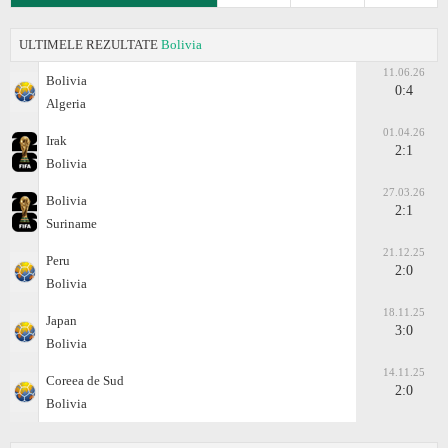
ULTIMELE REZULTATE
Bolivia
11.06.26
Bolivia
0:4
Algeria
01.04.26
Irak
2:1
Bolivia
27.03.26
Bolivia
2:1
Suriname
21.12.25
Peru
2:0
Bolivia
18.11.25
Japan
3:0
Bolivia
14.11.25
Coreea de Sud
2:0
Bolivia