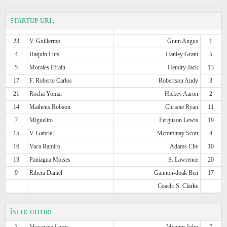
STARTUP-URI
:
23
V. Guillermo
Gunn Angus
1
4
Haquin Luis
Hanley Grant
5
5
Morales Efrain
Hendry Jack
13
17
F. Roberto Carlos
Robertson Andy
3
21
Rocha Yomar
Hickey Aaron
2
14
Matheus Robson
Christie Ryan
11
7
Miguelito
Ferguson Lewis
19
15
V. Gabriel
Mctominay Scott
4
16
Vaca Ramiro
Adams Che
10
13
Paniagua Moises
S. Lawrence
20
9
Ribera Daniel
Gannon-doak Ben
17
Coach: S. Clarke
ÎNLOCUITORI
3
Macazaga Lucas
Mcginn John
7