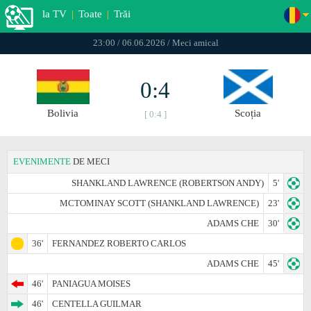
la TV
|
Toate
|
Trăi
23:00 / 06.06.2026 / Meci amical
0:4
Bolivia
Scoția
[ 0:4 ]
EVENIMENTE
DE MECI
SHANKLAND LAWRENCE (ROBERTSON ANDY)
5'
MCTOMINAY SCOTT (SHANKLAND LAWRENCE)
23'
ADAMS CHE
30'
36'
FERNANDEZ ROBERTO CARLOS
ADAMS CHE
45'
46'
PANIAGUA MOISES
46'
CENTELLA GUILMAR