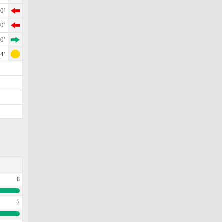
0'
0'
0'
4'
8
7