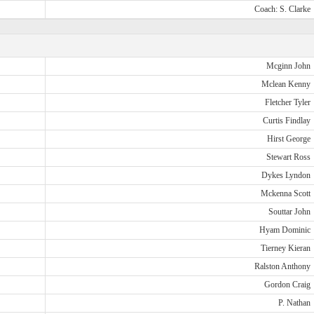
Coach: S. Clarke
Mcginn John
Mclean Kenny
Fletcher Tyler
Curtis Findlay
Hirst George
Stewart Ross
Dykes Lyndon
Mckenna Scott
Souttar John
Hyam Dominic
Tierney Kieran
Ralston Anthony
Gordon Craig
P. Nathan