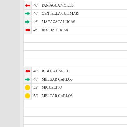
46'
PANIAGUA MOISES
46'
CENTELLA GUILMAR
46'
MACAZAGA LUCAS
46'
ROCHA YOMAR
48'
RIBERA DANIEL
48'
MELGAR CARLOS
53'
MIGUELITO
58'
MELGAR CARLOS