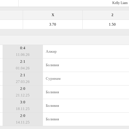
Kelly Liam
X
2
3.70
1.50
0:4
Алжир
11.06.26
2:1
Боливия
01.04.26
2:1
Суринам
27.03.26
2:0
Боливия
21.12.25
3:0
Боливия
18.11.25
2:0
Боливия
14.11.25