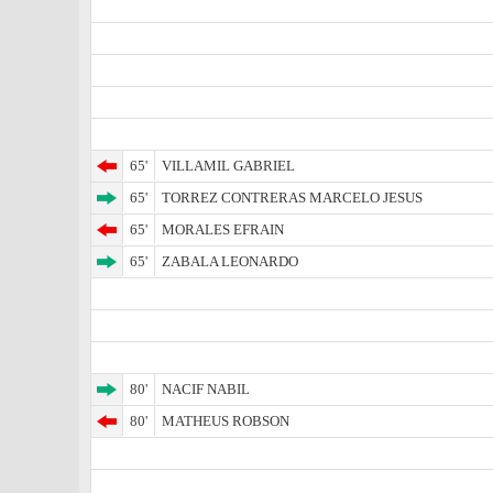
65'
VILLAMIL GABRIEL
65'
TORREZ CONTRERAS MARCELO JESUS
65'
MORALES EFRAIN
65'
ZABALA LEONARDO
80'
NACIF NABIL
80'
MATHEUS ROBSON