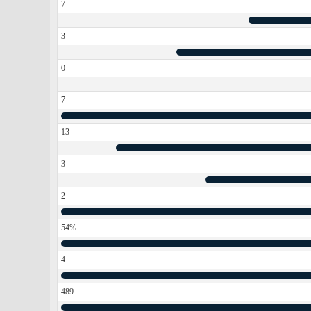
7
3
0
7
13
3
2
54%
4
489