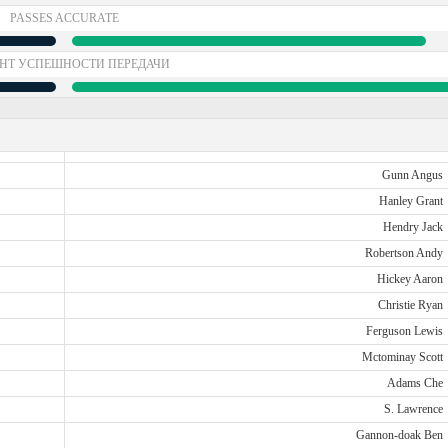
PASSES ACCURATE
НТ УСПЕШНОСТИ ПЕРЕДАЧИ
Gunn Angus
Hanley Grant
Hendry Jack
Robertson Andy
Hickey Aaron
Christie Ryan
Ferguson Lewis
Mctominay Scott
Adams Che
S. Lawrence
Gannon-doak Ben