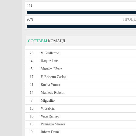
441
90%
ПРОЦЕ
СОСТАВЫ
КОМАНД
23
V. Guillermo
4
Haquin Luis
5
Morales Efrain
17
F. Roberto Carlos
21
Rocha Yomar
14
Matheus Robson
7
Miguelito
15
V. Gabriel
16
Vaca Ramiro
13
Paniagua Moises
9
Ribera Daniel