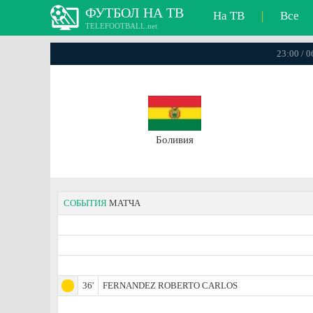
ФУТБОЛ НА ТВ
На ТВ
|
Все
TELEFOOTBALL.net
23:00 / 
Боливия
СОБЫТИЯ
МАТЧА
36'
FERNANDEZ ROBERTO CARLOS