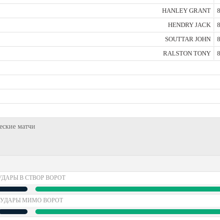
HANLEY GRANT
8
HENDRY JACK
8
SOUTTAR JOHN
8
RALSTON TONY
8
щеские матчи
УДАРЫ В СТВОР ВОРОТ
УДАРЫ МИМО ВОРОТ