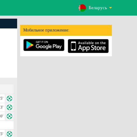
Беларусь
Мобильное приложение:
5'
3'
0'
5'