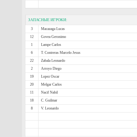
ЗАПАСНЫЕ ИГРОКИ:
3
Macazaga Lucas
12
Govea Geronimo
1
Lampe Carlos
6
T. Contreras Marcelo Jesus
22
Zabala Leonardo
2
Arroyo Diego
19
Lopez Oscar
20
Melgar Carlos
11
Nacif Nabil
18
C. Guilmar
8
V. Leonardo