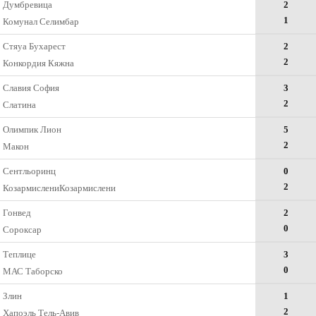
Думбревица
2
1
Комунал Селимбар
Стяуа Бухарест
2
2
Конкордия Кяжна
Славия София
3
2
Слатина
Олимпик Лион
5
2
Макон
Сентльоринц
0
2
КозармислениКозармислени
Гонвед
2
0
Сороксар
Теплице
3
0
МАС Таборско
Злин
1
2
Хапоэль Тель-Авив