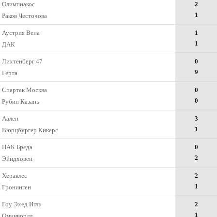
Олимпиакос
2
1
Раков Честочова
Аустрия Вена
1
1
ДАК
Лихтенберг 47
0
9
Герта
Спартак Москва
0
0
Рубин Казань
Аален
3
1
Вюрцбургер Кикерс
НАК Бреда
0
2
Эйндховен
Хераклес
2
1
Гронинген
Гоу Эхед Иглз
2
1
Омниворлд