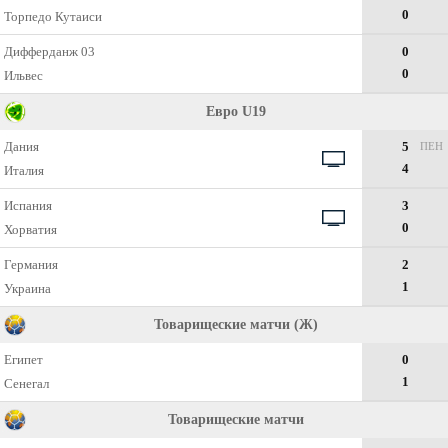
0
Торпедо Кутаиси
Дифферданж 03
0
0
Ильвес
Евро U19
Дания
5
ПЕН
4
Италия
Испания
3
0
Хорватия
Германия
2
1
Украина
Товарищеские матчи (Ж)
Египет
0
1
Сенегал
Товарищеские матчи