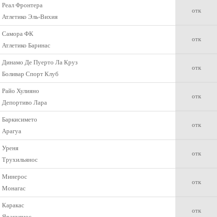
Реал Фронтера
отк
Атлетико Эль-Вихия
Самора ФК
отк
Атлетико Баринас
Динамо Де Пуерто Ла Круз
отк
Боливар Спорт Клуб
Райо Хулияно
отк
Депортиво Лара
Баркисимeто
отк
Арагуа
Уреня
отк
Трухильянос
Минерос
отк
Монагас
Каракас
отк
Яракуянос