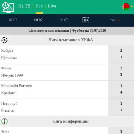
На ТВ
|
Все
|
Live
07.07
08.07
09.07
live:
(
0
)
Livescores и светильники | Футбол на 08.07.2026
Лига чемпионов УЕФА
Кайрат
2
1
Сутьеска
Флора
2
3
Иберия 1999
Макслайн Рогачёв
1
4
Крайова
Петрокуб
1
1
Егнатия
Лига конференций
Зира
3