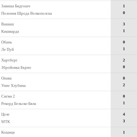
Завиша Бидгошч
1
0
Полония Шрода Велкополска
Вашаш
3
1
Кишварда
Обань
0
1
Ле Пуй
Хартберг
2
0
Збройовка Бърно
Опава
0
2
Уние Хлубина
Сигма 2
0
1
Рекорд Бельско-Бяла
Целе
4
3
МТК
Кошице
1