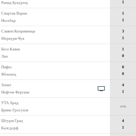
1
Рапид Букурещ
Спартак Варна
1
1
Несебър
Славен Копривница
3
1
Меркуря-Чук
Беса Кавая
1
0
Ляч
Пафос
0
0
Яблонец
Зенит
4
1
Нефтчи Фергана
УТА Арад
отк
Брине Гросупле
Штурм Грац
4
1
Калсдорф