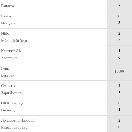
2
Рандерс
Базель
0
3
Ивердон
НЕК
2
3
МСФ Дуйсбург
Коллинг ИФ
1
0
Хьерринг
Генк
15:00
Бе́верен
Словацко
2
1
Заря Луганск
ОФК Белград
0
1
Вършац
Локомотив Пловдив
2
0
Рилски спортист