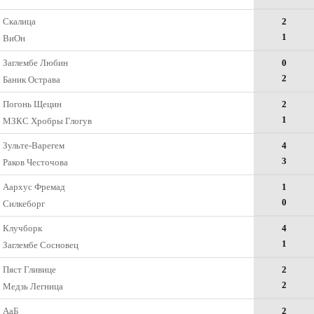
Скалица
2
1
ВиОн
Заглембе Любин
0
2
Баник Острава
Погонь Щецин
2
1
МЗКС Хробры Глогув
Зульте-Варегем
4
3
Раков Честочова
Аархус Фремад
1
0
Силкеборг
Клучборк
4
1
Заглембе Сосновец
Пяст Гливице
2
2
Медзь Легница
АаБ
2