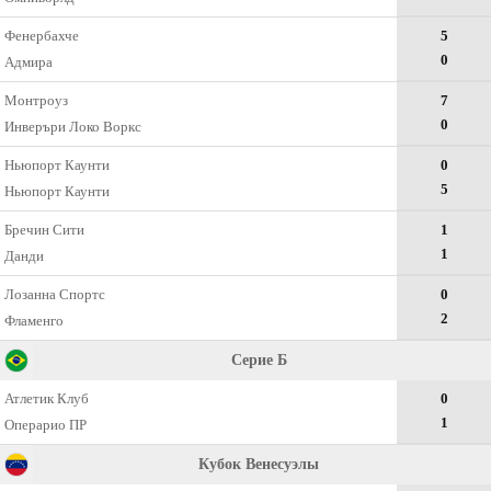
Фенербахче
5
0
Адмира
Монтроуз
7
0
Инверъри Локо Воркс
Ньюпорт Каунти
0
5
Ньюпорт Каунти
Бречин Сити
1
1
Данди
Лозанна Спортс
0
2
Фламенго
Серие Б
Атлетик Клуб
0
1
Операрио ПР
Кубок Венесуэлы