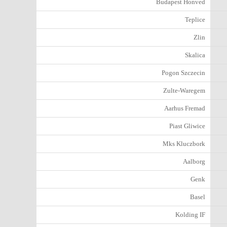
Budapest Honved
Teplice
Zlin
Skalica
Pogon Szczecin
Zulte-Waregem
Aarhus Fremad
Piast Gliwice
Mks Kluczbork
Aalborg
Genk
Basel
Kolding IF