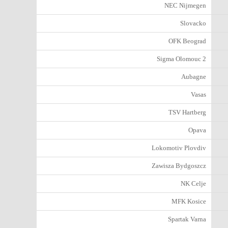
NEC Nijmegen
Slovacko
OFK Beograd
Sigma Olomouc 2
Aubagne
Vasas
TSV Hartberg
Opava
Lokomotiv Plovdiv
Zawisza Bydgoszcz
NK Celje
MFK Kosice
Spartak Varna