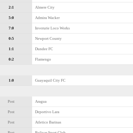
2:1
Almere City
5:0
Admira Wacker
7:0
Inverurie Loco Works
0:5
Newport County
1:1
Dundee FC
0:2
Flamengo
1:0
Guayaquil City FC
Post
Aragua
Post
Deportivo Lara
Post
Atletico Barinas
Post
Bolivar Sport Club