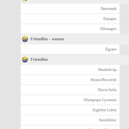
Danemark
Espagne
Allemagne
Friendlies - women
Égypte
Friendlies
Dumbrăviţa
Steaua București
Slavia Sofia
Olympique Lyonnais
Zaglebie Lubin
Szentlőrinc