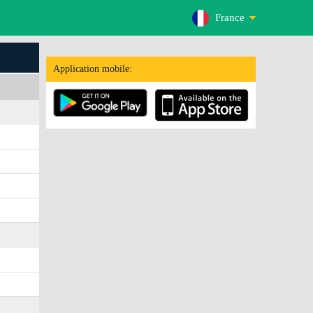
France
Application mobile: