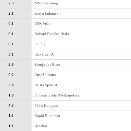
2:3
MSV Duisburg
2:1
Zorya Luhansk
0:1
OFK Vršac
0:1
Rekord Bielsko-Biała
0:1
Le Puy
3:1
Kisvárda F.C.
2:0
Zbrojovka Brno
0:2
Unie Hlubina
2:0
Rilski Sportist
1:0
Polonia Środa Wielkopolska
4:3
MTK Budapest
1:1
Rapid Bucuresti
1:1
Nesebar