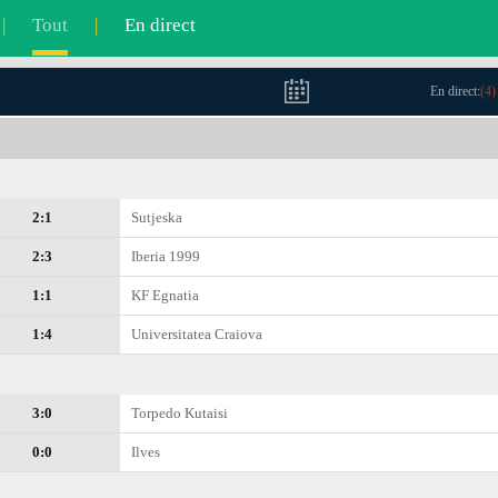
|
Tout
|
En direct
En direct:
(
4
)
2:1
Sutjeska
2:3
Iberia 1999
1:1
KF Egnatia
1:4
Universitatea Craiova
3:0
Torpedo Kutaisi
0:0
Ilves