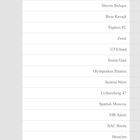
Slaven Belupo
Besa Kavajë
Paphos FC
Zenit
UTA Arad
Sturm Graz
Olympiakos Piraeus
Austria Wien
Lichtenberg 47
Spartak Moscou
VfR Aalen
NAC Breda
Heracles