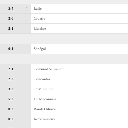
Pén
5:4
Italie
3:0
Croatie
2:1
Ukraine
0:1
Sénégal
2:1
Comunal Selimbar
2:2
Concordia
3:2
CSM Slatina
5:2
UF Maconnais
0:2
Banik Ostrava
0:2
Kozarmisleny