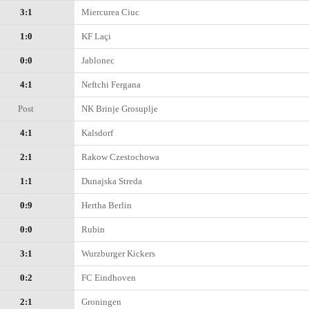
3:1
Miercurea Ciuc
1:0
KF Laçi
0:0
Jablonec
4:1
Neftchi Fergana
Post
NK Brinje Grosuplje
4:1
Kalsdorf
2:1
Rakow Czestochowa
1:1
Dunajska Streda
0:9
Hertha Berlin
0:0
Rubin
3:1
Wurzburger Kickers
0:2
FC Eindhoven
2:1
Groningen