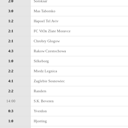
2:0
Soroksar
3:0
Mas Taborsko
1:2
Hapoel Tel Aviv
2:1
FC ViOn Zlate Moravce
2:1
Chrobry Glogow
4:3
Rakow Czestochowa
1:0
Silkeborg
2:2
Miedz Legnica
4:1
Zaglebie Sosnowiec
2:2
Randers
14:00
S.K. Beveren
0:3
Yverdon
1:0
Hjorring