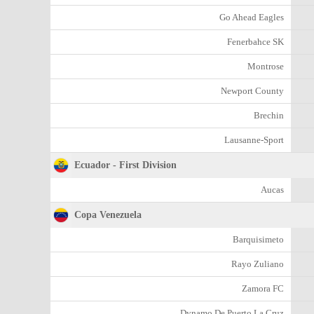
Go Ahead Eagles
Fenerbahce SK
Montrose
Newport County
Brechin
Lausanne-Sport
Ecuador - First Division
Aucas
Copa Venezuela
Barquisimeto
Rayo Zuliano
Zamora FC
Dynamo De Puerto La Cruz