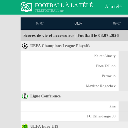
FOOTBALL À LA TÉLÉ
À la télé
TELEFOOTBALL.net
07.07
08.07
09.07
Scores de vie et accessoires | Football le 08.07.2026
UEFA Champions League Playoffs
Kairat Almaty
Flora Tallinn
Petrocub
Maxline Rogachev
Ligue Conférence
Zira
FC Differdange 03
UEFA Euro U19