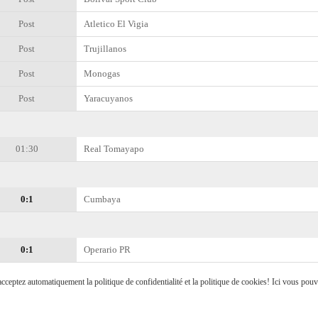
Post
Atletico El Vigia
Post
Trujillanos
Post
Monogas
Post
Yaracuyanos
01:30
Real Tomayapo
0:1
Cumbaya
0:1
Operario PR
s acceptez automatiquement la politique de confidentialité et la politique de cookies! Ici vous pou