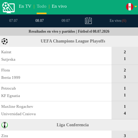
En TV
|
Todo
|
En vivo
07.07
08.07
09.07
En vivo:
(
6
)
Resultados en vivo y partidos | Fútbol el 08.07.2026
UEFA Champions League Playoffs
Kairat
2
1
Sutjeska
Flora
2
3
Iberia 1999
Petrocub
1
1
KF Egnatia
Maxline Rogachev
1
4
Universidad Craiova
Liga Conferencia
Zira
3