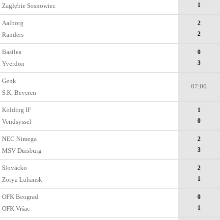
1
Zagłębie Sosnowiec
Aalborg
2
2
Randers
Basilea
0
3
Yverdon
Genk
07:00
S.K. Beveren
Kolding IF
1
0
Vendsyssel
NEC Nimega
2
3
MSV Duisburg
Slovácko
2
1
Zorya Luhansk
OFK Beograd
0
1
OFK Vršac