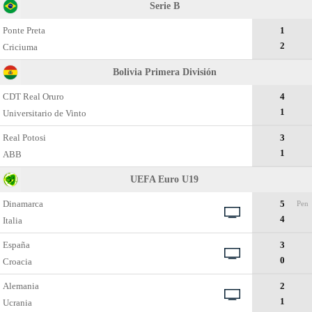
Serie B
Ponte Preta
1
2
Criciuma
Bolivia Primera División
CDT Real Oruro
4
1
Universitario de Vinto
Real Potosi
3
1
ABB
UEFA Euro U19
Dinamarca
5
Pen
4
Italia
España
3
0
Croacia
Alemania
2
1
Ucrania