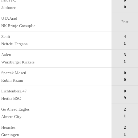
Pafos FC
0
0
Jablonec
UTA Arad
Post
NK Brinje Grosuplje
Zenit
4
1
Neftchi Fergana
Aalen
3
1
Würzburger Kickers
Spartak Moscú
0
0
Rubin Kazan
Lichtenberg 47
0
9
Hertha BSC
Go Ahead Eagles
2
1
Almere City
Heracles
2
1
Groningen