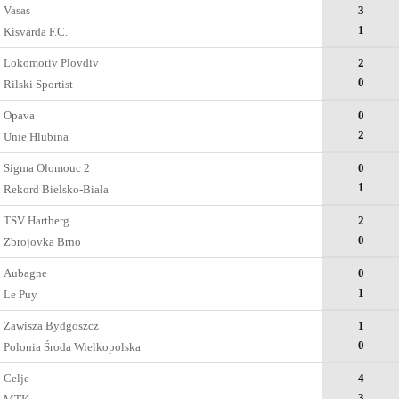
Vasas
3
1
Kisvárda F.C.
Lokomotiv Plovdiv
2
0
Rilski Sportist
Opava
0
2
Unie Hlubina
Sigma Olomouc 2
0
1
Rekord Bielsko-Biała
TSV Hartberg
2
0
Zbrojovka Brno
Aubagne
0
1
Le Puy
Zawisza Bydgoszcz
1
0
Polonia Środa Wielkopolska
Celje
4
3