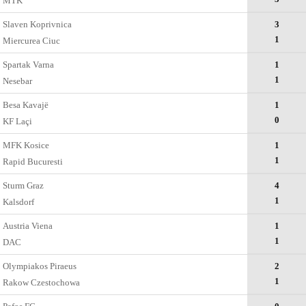
MTK
Slaven Koprivnica
3
1
Miercurea Ciuc
Spartak Varna
1
1
Nesebar
Besa Kavajë
1
0
KF Laçi
MFK Kosice
1
1
Rapid Bucuresti
Sturm Graz
4
1
Kalsdorf
Austria Viena
1
1
DAC
Olympiakos Piraeus
2
1
Rakow Czestochowa