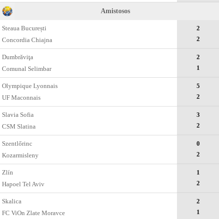
Amistosos
Steaua București
2
2
Concordia Chiajna
Dumbrăviţa
2
1
Comunal Selimbar
Olympique Lyonnais
5
2
UF Maconnais
Slavia Sofia
3
2
CSM Slatina
Szentlőrinc
0
2
Kozarmisleny
Zlín
1
2
Hapoel Tel Aviv
Skalica
2
1
FC ViOn Zlate Moravce