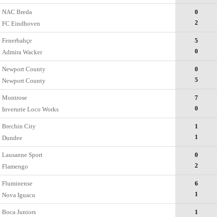
NAC Breda
0
2
FC Eindhoven
Fenerbahçe
5
0
Admira Wacker
Newport County
0
5
Newport County
Montrose
7
0
Inverurie Loco Works
Brechin City
1
1
Dundee
Lausanne Sport
0
2
Flamengo
Fluminense
6
1
Nova Iguacu
Boca Juniors
1