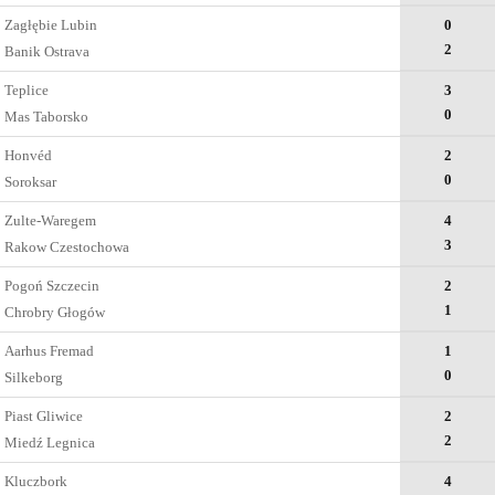
Zagłębie Lubin
0
2
Banik Ostrava
Teplice
3
0
Mas Taborsko
Honvéd
2
0
Soroksar
Zulte-Waregem
4
3
Rakow Czestochowa
Pogoń Szczecin
2
1
Chrobry Głogów
Aarhus Fremad
1
0
Silkeborg
Piast Gliwice
2
2
Miedź Legnica
Kluczbork
4