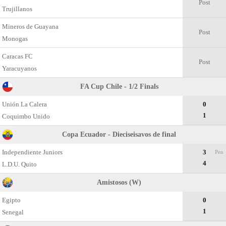
Post
Trujillanos
Mineros de Guayana
Post
Monogas
Caracas FC
Post
Yaracuyanos
FA Cup Chile - 1/2 Finals
Unión La Calera
0
1
Coquimbo Unido
Copa Ecuador - Dieciseisavos de final
Independiente Juniors
3
Pen
4
L.D.U. Quito
Amistosos (W)
Egipto
0
1
Senegal