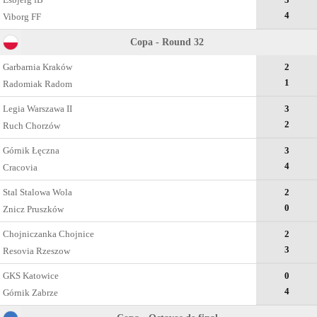
4
Viborg FF
Copa - Round 32
Garbarnia Kraków
2
1
Radomiak Radom
Legia Warszawa II
3
2
Ruch Chorzów
Górnik Łęczna
3
4
Cracovia
Stal Stalowa Wola
2
0
Znicz Pruszków
Chojniczanka Chojnice
2
3
Resovia Rzeszow
GKS Katowice
0
4
Górnik Zabrze