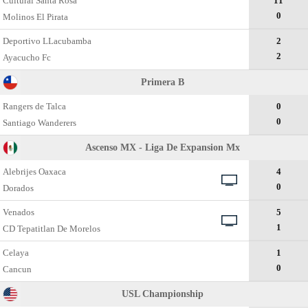
Cultural Santa Rosa
11
0
Molinos El Pirata
Deportivo LLacubamba
2
2
Ayacucho Fc
Primera B
Rangers de Talca
0
0
Santiago Wanderers
Ascenso MX - Liga De Expansion Mx
Alebrijes Oaxaca
4
0
Dorados
Venados
5
1
CD Tepatitlan De Morelos
Celaya
1
0
Cancun
USL Championship