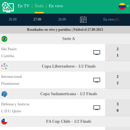
En TV
|
Todo
|
En vivo
26.09
27.09
28.09
En vivo:
(
6
)
Resultados en vivo y partidos | Fútbol el 27.09.2023
Serie A
São Paulo
2
1
Coritiba
Copa Libertadores - 1/2 Finals
Internacional
2
2
Fluminense
Copa Sudamericana - 1/2 Finals
Defensa y Justicia
3
0
L.D.U. Quito
FA Cup Chile - 1/2 Finals