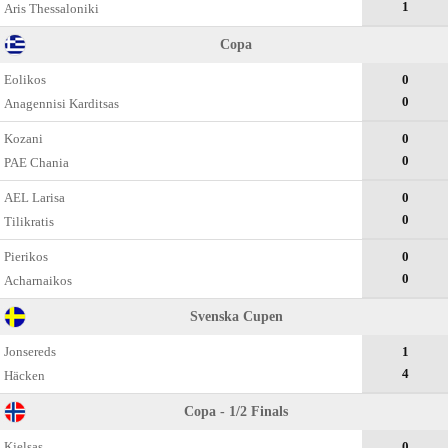
1
Aris Thessaloniki
Copa
Eolikos
0
0
Anagennisi Karditsas
Kozani
0
0
PAE Chania
AEL Larisa
0
0
Tilikratis
Pierikos
0
0
Acharnaikos
Svenska Cupen
Jonsereds
1
4
Häcken
Copa - 1/2 Finals
Kjelsas
0