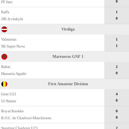
0
FF Jaro
KaPa
1
0
JJK Jyväskylä
Virsliga
Valmieras
1
1
SK Super Nova
Marruecos GNF 1
Rabat
2
0
Hassania Agadir
First Amateur Division
Gent U23
4
0
Ur Namur
Royal Knokke
0
0
R.O.C. de Charleroi-Marchienne
Sporting Charleroi U23
2