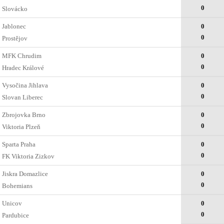
0
Slovácko
Jablonec
0
0
Prostějov
MFK Chrudim
0
0
Hradec Králové
Vysočina Jihlava
0
0
Slovan Liberec
Zbrojovka Brno
0
0
Viktoria Plzeň
Sparta Praha
0
0
FK Viktoria Zizkov
Jiskra Domazlice
0
0
Bohemians
Unicov
0
0
Pardubice