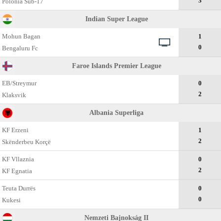
3
Polonia Sub-17
Indian Super League
Mohun Bagan
1
0
Bengaluru Fc
Faroe Islands Premier League
EB/Streymur
0
2
Klaksvik
Albania Superliga
KF Erzeni
1
2
Skënderbeu Korçë
KF Vllaznia
0
2
KF Egnatia
Teuta Durrës
0
0
Kukesi
Nemzeti Bajnokság II