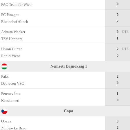
0
FAC Team für Wien
FC Pinzgau
0
2
Rheindorf Altach
Admira Wacker
0
DTE
1
TSV Hartberg
Union Gurten
2
DTE
5
Rapid Viena
Nemzeti Bajnokság I
Paksi
2
0
Debrecen VSC
Ferencváros
1
0
Kecskemеti
Copa
Opava
3
2
Zbrojovka Brno