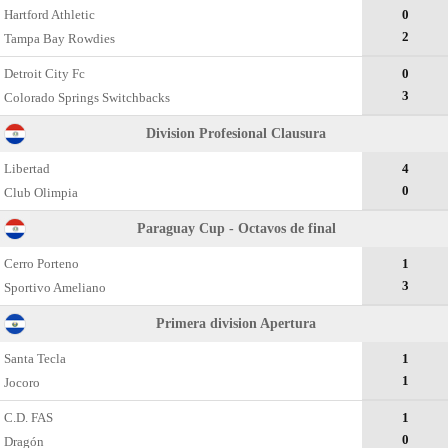
Hartford Athletic
0
2
Tampa Bay Rowdies
Detroit City Fc
0
3
Colorado Springs Switchbacks
Division Profesional Clausura
Libertad
4
0
Club Olimpia
Paraguay Cup - Octavos de final
Cerro Porteno
1
3
Sportivo Ameliano
Primera division Apertura
Santa Tecla
1
1
Jocoro
C.D. FAS
1
0
Dragón