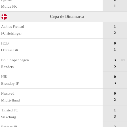
1
Molde FK
Copa de Dinamarca
Aarhus Fremad
1
2
FC Helsingør
HOB
0
1
Odense BK
B 93 Kopenhagen
3
Pen
5
Randers
HIK
0
3
Brøndby IF
Næstved
0
2
Midtjylland
Thisted FC
1
3
Silkeborg
Esbjerg fB
3