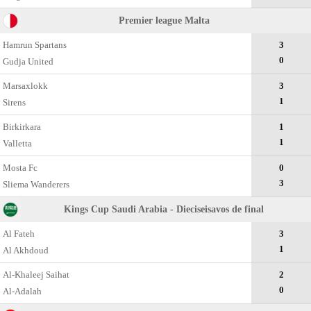
Premier league Malta
Hamrun Spartans
3
0
Gudja United
Marsaxlokk
3
1
Sirens
Birkirkara
1
1
Valletta
Mosta Fc
0
3
Sliema Wanderers
Kings Cup Saudi Arabia - Dieciseisavos de final
Al Fateh
3
1
Al Akhdoud
Al-Khaleej Saihat
2
0
Al-Adalah