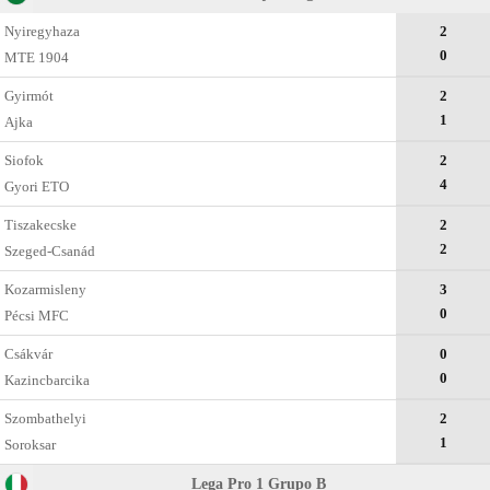
Nyiregyhaza
2
0
MTE 1904
Gyirmót
2
1
Ajka
Siofok
2
4
Gyоri ETO
Tiszakеcske
2
2
Szeged-Csanád
Kozarmisleny
3
0
Pécsi MFC
Csákvár
0
0
Kazincbarcika
Szombathelyi
2
1
Soroksar
Lega Pro 1 Grupo B