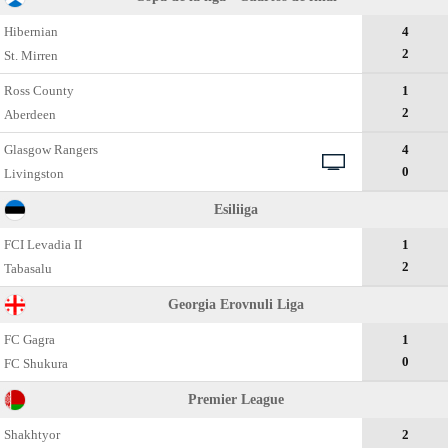
Hibernian
4
2
St. Mirren
Ross County
1
2
Aberdeen
Glasgow Rangers
4
0
Livingston
Esiliiga
FCI Levadia II
1
2
Tabasalu
Georgia Erovnuli Liga
FC Gagra
1
0
FC Shukura
Premier League
Shakhtyor
2