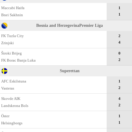
Maccabi Haifa
1
1
Bnei Sakhnin
Bosnia and HerzegovinaPremier Liga
FK Tuzla City
2
4
Zrinjski
Široki Brijeg
0
2
FK Borac Banja Luka
Superettan
AFC Eskilstuna
1
2
Vasteras
Skovde AIK
4
2
Landskrona Bols
Öster
1
1
Helsingborgs