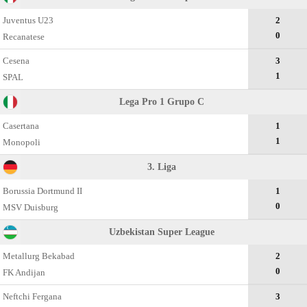
Juventus U23
2
0
Recanatese
Cesena
3
1
SPAL
Lega Pro 1 Grupo C
Casertana
1
1
Monopoli
3. Liga
Borussia Dortmund II
1
0
MSV Duisburg
Uzbekistan Super League
Metallurg Bekabad
2
0
FK Andijan
Neftchi Fergana
3