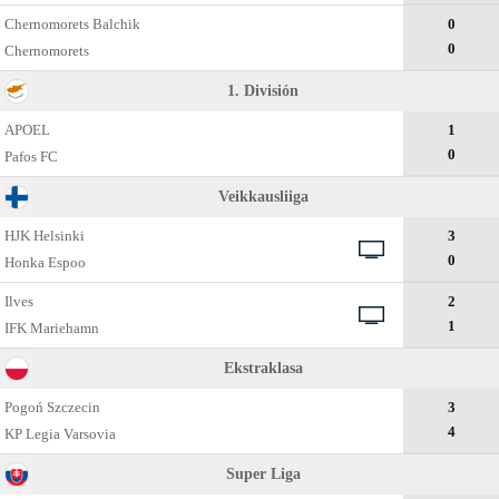
Chernomorets Balchik
0
0
Chernomorets
1. División
APOEL
1
0
Pafos FC
Veikkausliiga
HJK Helsinki
3
0
Honka Espoo
Ilves
2
1
IFK Mariehamn
Ekstraklasa
Pogoń Szczecin
3
4
KP Legia Varsovia
Super Liga