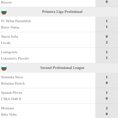
0
Buxoro
Primera Liga Profesional
FC Hebar Pazardzhik
1
1
Botev Vratsa
Slavia Sofia
0
2
Levski
Ludogorets
1
1
Lokomotiv Plovdiv
Second Professional League
Strumska Slava
1
0
Belasitsa Petrich
Spartak Pleven
1
0
CSKA 1948 II
Montana
2
0
Bdin Vidin