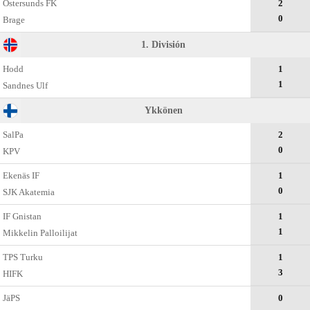
Östersunds FK
2
0
Brage
1. División
Hodd
1
1
Sandnes Ulf
Ykkönen
SalPa
2
0
KPV
Ekenäs IF
1
0
SJK Akatemia
IF Gnistan
1
1
Mikkelin Palloilijat
TPS Turku
1
3
HIFK
JäPS
0