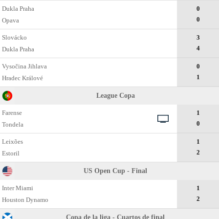
Dukla Praha
0
0
Opava
Slovácko
3
4
Dukla Praha
Vysočina Jihlava
0
1
Hradec Králové
League Copa
Farense
1
0
Tondela
Leixões
1
2
Estoril
US Open Cup - Final
Inter Miami
1
2
Houston Dynamo
Copa de la liga - Cuartos de final