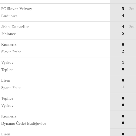
FC Slovan Velvary
5
Pen
4
Pardubice
Jiskra Domazlice
4
Pen
5
Jablonec
Kromeriz
0
2
Slavia Praha
Vyskov
1
0
Teplice
Lisen
0
1
Sparta Praha
Teplice
0
0
Vyskov
Kromeriz
0
0
Dynamo České Budějovice
Lisen
0