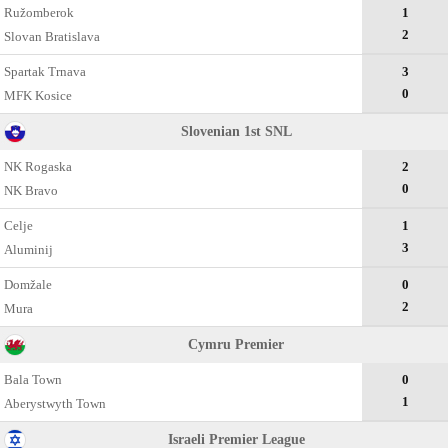
Ružomberok
1
2
Slovan Bratislava
Spartak Trnava
3
0
MFK Kosice
Slovenian 1st SNL
NK Rogaska
2
0
NK Bravo
Celje
1
3
Aluminij
Domžale
0
2
Mura
Cymru Premier
Bala Town
0
1
Aberystwyth Town
Israeli Premier League