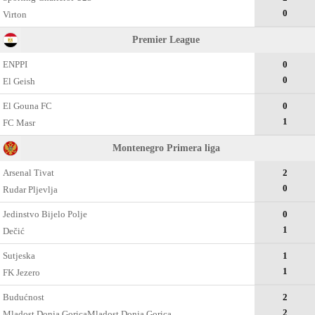
0
Virton
Premier League
ENPPI
0
0
El Geish
El Gouna FC
0
1
FC Masr
Montenegro Primera liga
Arsenal Tivat
2
0
Rudar Pljevlja
Jedinstvo Bijelo Polje
0
1
Dečić
Sutjeska
1
1
FK Jezero
Budućnost
2
2
Mladost Donja GoricaMladost Donja Gorica