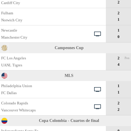
2
Cardiff City
Fulham
2
1
Norwich City
Newcastle
1
0
Manchester City
Campeones Cup
FC Los Angeles
2
Pen
4
UANL Tigres
MLS
Philadelphia Union
1
1
FC Dallas
Colorado Rapids
2
2
Vancouver Whitecaps
Copa Colombia - Cuartos de final
Independiente Santa Fe
0