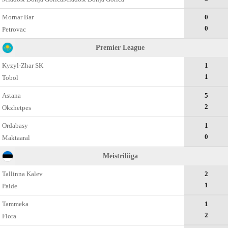
Mornar Bar
0
0
Petrovac
Premier League
Kyzyl-Zhar SK
1
1
Tobol
Astana
5
2
Okzhetpes
Ordabasy
1
0
Maktaaral
Meistriliiga
Tallinna Kalev
2
1
Paide
Tammeka
1
2
Flora