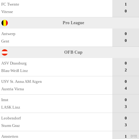
FC Twente
1
0
Vitesse
Pro League
Antwerp
0
0
Gent
OFB Cup
ASV Drassburg
0
2
Blau-Weiß Linz
USV St. Anna AM Aigen
0
4
Austria Viena
Imst
0
3
LASK Linz
Leobendorf
0
3
Sturm Graz
Amstetten
1
DTE