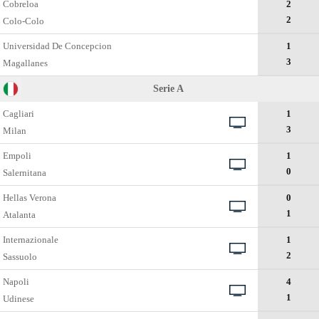
Cobreloa
2
2
Colo-Colo
Universidad De Concepcion
1
3
Magallanes
Serie A
Cagliari
1
3
Milan
Empoli
1
0
Salernitana
Hellas Verona
0
1
Atalanta
Internazionale
1
2
Sassuolo
Napoli
4
1
Udinese