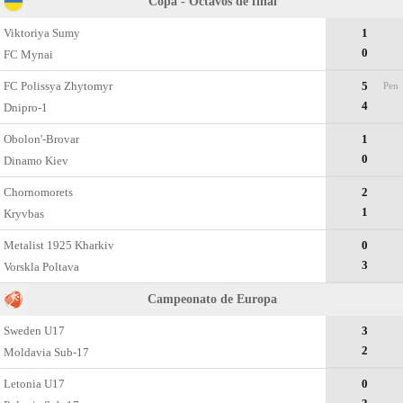
Copa - Octavos de final
Viktoriya Sumy
1
0
FC Mynai
FC Polissya Zhytomyr
5
Pen
4
Dnipro-1
Obolon'-Brovar
1
0
Dinamo Kiev
Chornomorets
2
1
Kryvbas
Metalist 1925 Kharkiv
0
3
Vorskla Poltava
Campeonato dе Europa
Sweden U17
3
2
Moldavia Sub-17
Letonia U17
0