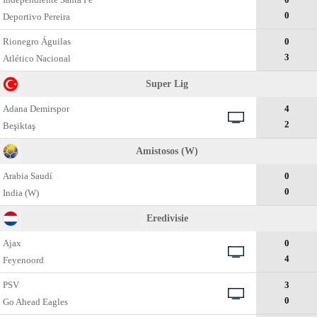
0
Deportivo Pereira
Rionegro Águilas
0
3
Atlético Nacional
Super Lig
Adana Demirspor
4
2
Beşiktaş
Amistosos (W)
Arabia Saudí
0
0
India (W)
Eredivisie
Ajax
0
4
Feyenoord
PSV
3
0
Go Ahead Eagles