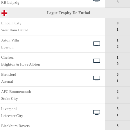
3
RB Leipzig
Legue Trophy De Futbol
Lincoln City
0
1
West Ham United
Aston Villa
1
2
Everton
Chelsea
1
0
Brighton & Hove Albion
Brentford
0
1
Arsenal
AFC Bournemouth
2
0
Stoke City
Liverpool
3
1
Leicester City
Blackburn Rovers
5