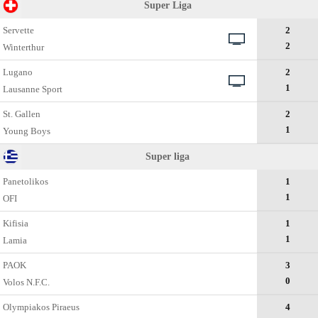
Super Liga
Servette
2
2
Winterthur
Lugano
2
1
Lausanne Sport
St. Gallen
2
1
Young Boys
Super liga
Panetolikos
1
1
OFI
Kifisia
1
1
Lamia
PAOK
3
0
Volos N.F.C.
Olympiakos Piraeus
4